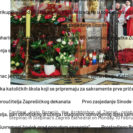
rikupili više od 262 tisuće eura za unesrećene u poplavama u B
Započelo Prvo zasjedanje Sinode
aristijsko slavlje prigodom proslave 50. obljetnice osnutka Žup
nja sv. Pavla u Retkovcu
Članovi udruge Ekosspiritus i HPD
Raspored bogoslužja u božićnom vremenu
nac je čvrsto ostao na načelima Evanđelja, vjeran Bogu, Katolič
ka katoličkih škola koji se pripremaju za sakramente prve priče
jeroučitelja Zaprešićkog dekanata
Prvo zasjedanje Sinode 
Cardinal Josip Bozanić, the Archbishop of Zagreb, celeb
elja, dan obiteljskog druženja i blagoslov obnovljenog djela s
Stepinac in Stepinac's Zagreb cathedral on Monday, 10 Febr
 "Suvremeni čovjek pred ponudom spasenja"
Proslavljeno R