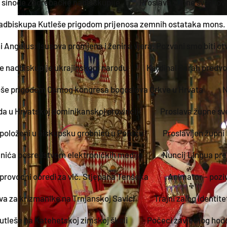
 sinode Zagrebačke nadbiskupije
Proslava župne svetkovin
adbiskupa Kutleše prigodom prijenosa zemnih ostataka mons. 
ni Angelus: Isusova promjena i ženina vjera. Pozvani smo biti 
e nadbiskupije ukrajinskom narodu
Kardinal Sarah predvo
eše prigodom Osmog kongresa bogoslova Crkve u Hrvata
N
da u Hrvatskoj dominikanskoj provinciji
Proslava župne sve
 položeni u biskupsku grobnicu u Poreču
Proslavljen župni
anića posredstvom elektroničkih medija
Nuncij Lingua pre
sprovodni obredi za vlč. Stjepana Tenšeka
Animator – pozi
a za krizmanike na Trnjanskoj Savici
Trajni zalog identi
tleše na Katehetskoj zimskoj školi
Počeci zavjetnog hodo