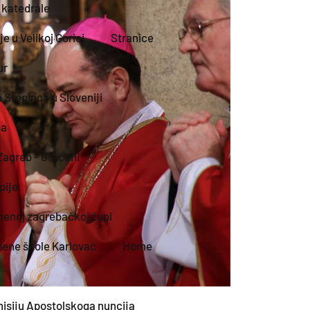
 katedrale
 u Velikoj Gorici
Stranice
ur
 Stepinca u Sloveniji
na
 Zagreb - Gračani
pije
menoj zagrebačkoj župi
bene škole Karlovac
Home
misiju Apostolskoga nuncija