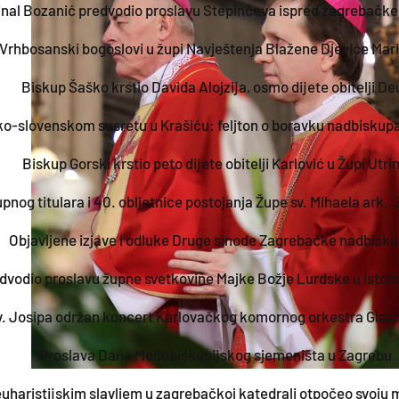
inal Bozanić predvodio proslavu Stepinčeva ispred zagrebačke
rhbosanski bogoslovi u župi Navještenja Blažene Djevice Marije
Biskup Šaško krstio Davida Alojzija, osmo dijete obitelji De
o-slovenskom susretu u Krašiću: feljton o boravku nadbiskupa
Biskup Gorski krstio peto dijete obitelji Karlović u Župi Utri
pnog titulara i 40. obljetnice postojanja Župe sv. Mihaela ark.,
Objavljene izjave i odluke Druge sinode Zagrebačke nadbisku
dvodio proslavu župne svetkovine Majke Božje Lurdske u istoi
v. Josipa održan koncert Karlovačkog komornog orkestra Glaz
Proslava Dana Međubiskupijskog sjemeništa u Zagrebu
euharistijskim slavljem u zagrebačkoj katedrali otpočeo svoju 