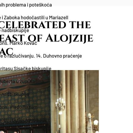
čnih problema i poteškoća
 i Zaboka hodočastili u Mariazell
celebrated the
 nadbiskupije
ast of Alojzije
ons. Marko Kovač
ac
e o razlučivanju. 14. Duhovno praćenje
ritasu Sisačke biskupije
Huberta u župi Kašina
 nadbiskupije
ons. Vlado Razum
oći u razlučivanju