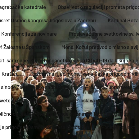
Zagrebačke katedrale
Obavijest o regulaciji prometa prig
susret Osmog kongresa bogoslova u Zagrebu
Kardinal Boza
 Konferencija za novinare
Proslava župne svetkovine sv. Iv
DM Žalosne u Španskom
Mons. Kožul predvodio misno slavlj
iti sâm sebe. Krenuti ispočetka nakon COVID-19 da bismo zaje
 Krašiću
Pozdravna riječ mons. Ivana Šaška prigodom VII
 sinode Zagrebačke nadbiskupije
Proslava župne svetkovin
 svete Anastazije u Samoboru
Proslava sv. Jelene Križaric
dolično da blaženi Stepinac bude oslonac vrijednosnoga sustav
vlje prigodom Osmog kongresa bogoslova
Počinje projekt "