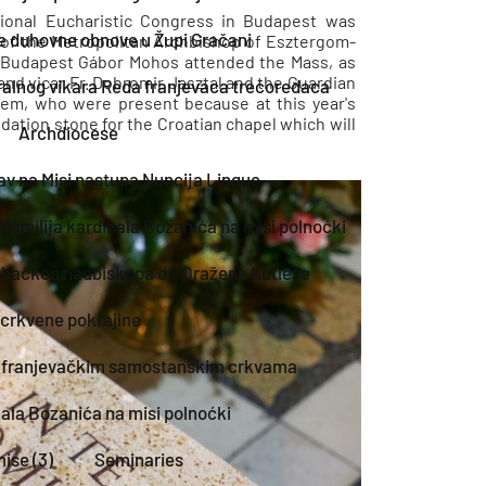
ational Eucharistic Congress in Budapest was
 duhovne obnove u Župi Gračani
f of the Metropolitan Archbishop of Esztergom-
m-Budapest Gábor Mohos attended the Mass, as
Land vicar Fr. Dobromir Jasztal and the Guardian
ralnog vikara Reda franjevaca trećoredaca
lem, who were present because at this year's
ndation stone for the Croatian chapel which will
Archdiocese
av na Misi nastupa Nuncija Lingue
Homilija kardinala Bozanića na misi polnoćki
ebačkog nadbiskupa dr. Dražena Kutleše
 crkvene pokrajine
 u franjevačkim samostanskim crkvama
nala Bozanića na misi polnoćki
ise (3)
Seminaries