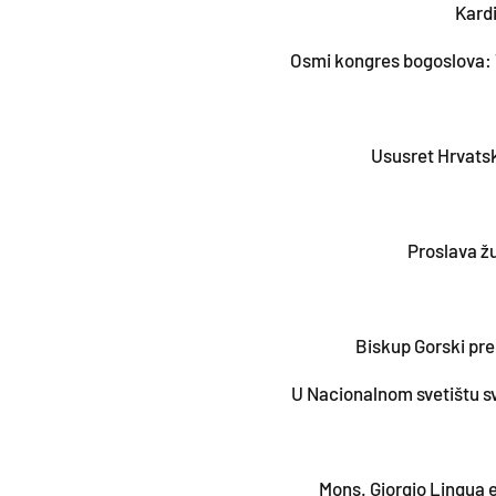
Kard
Osmi kongres bogoslova: V
Ususret Hrvatsk
Proslava žu
Biskup Gorski pre
U Nacionalnom svetištu s
Mons. Giorgio Lingua 