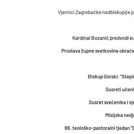
Vjernici Zagrebačke nadbiskupije p
Kardinal Bozanić predvodi euh
Proslava župne svetkovine obraće
Biskup Gorski: "Stepi
Susreti učeni
Susret svećenika i v
Misijska nedj
66. teološko-pastoralni tjedan