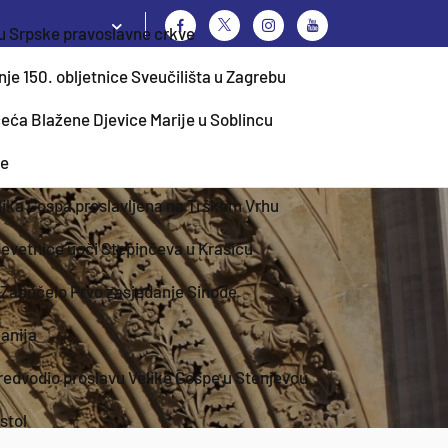
hu Srpske pravoslavne crkve
nje 150. obljetnice Sveučilišta u Zagrebu
eća Blažene Djevice Marije u Soblincu
je
lika Gospa proslavljena na Trškom Vrhu
devetnice uoči Stepinčeva u Krašiću
Započelo Prvo zasjedanje Sinode
Banija
predvodio proslavu Velike Gospe u Stenjevcu
stol