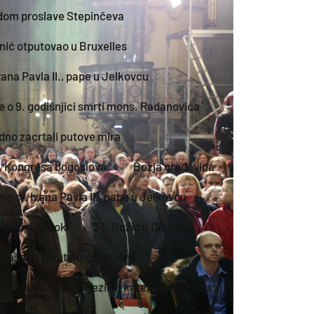
odom proslave Stepinčeva
nić otputovao u Bruxelles
ana Pavla II., pape u Jelkovcu
e o 9. godišnjici smrti mons. Radanovića
dno zacrtali putove mira
I. Kongresa bogoslova
Božja građevina
e sv. Ivana Pavla II., pape u Jelkovcu
e u Župi Zabok
33. Božić u Ciboni
a našega hrvatskoga društva!"
Hrvatski znakovni jezik u katehezi i euharistiji"