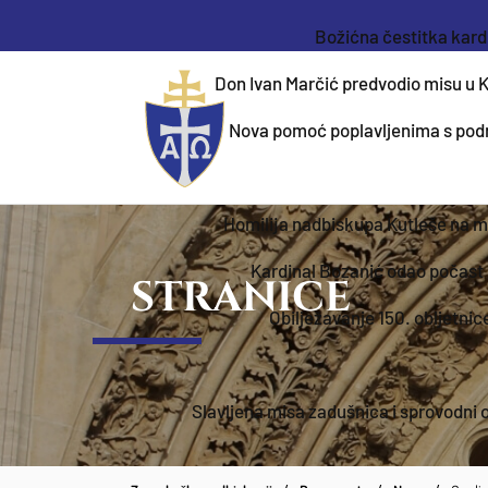
Božićna čestitka kard
Don Ivan Marčić predvodio misu u 
Nova pomoć poplavljenima s pod
Homilija nadbiskupa Kutleše na mi
Kardinal Bozanić odao počast
STRANICE
Obilježavanje 150. obljetnic
Slavljena misa zadušnica i sprovodni 