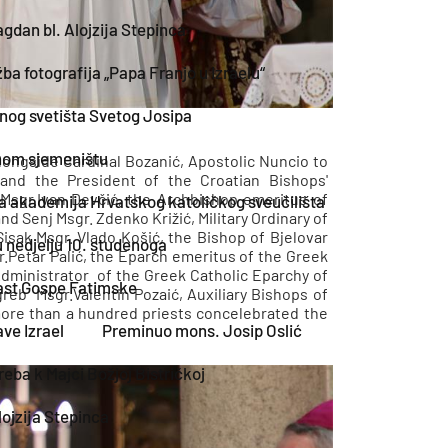
gdan bl. Alojzija Stepinca
ba fotografija „Papa Franjo u Izraelu“
lnog svetišta Svetog Josipa
vnom sjemeništu
alongside Cardinal Bozanić, Apostolic Nuncio to
 and the President of the Croatian Bishops'
 Msgr.Ivan Devčić, the Archbishop emeritus of
 akademija Hrvatskog katoličkog sveučilišta
d Senj Msgr. Zdenko Križić, Military Ordinary of
isak Msgr. Vlado Košić, the Bishop of Bjelovar
 nedjelju 10. studenoga
r.Petar Palić, the Eparch emeritus of the Greek
 Administrator of the Greek Catholic Eparchy of
čast Gospe Fatimske
agreb Msgr.Valentin Pozaić, Auxiliary Bishops of
more than a hundred priests concelebrated the
ve Izrael
Preminuo mons. Josip Oslić
ba k Majci Božjoj Bistričkoj
ojzija Stepinca