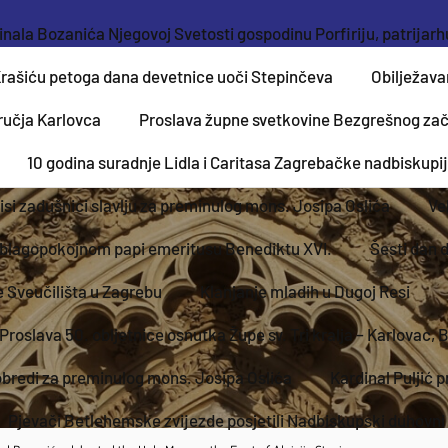
inala Bozanića Njegovoj Svetosti gospodinu Porfiriju, patrijar
Krašiću petoga dana devetnice uoči Stepinčeva
Obilježava
ručja Karlovca
Proslava župne svetkovine Bezgrešnog zač
10 godina suradnje Lidla i Caritasa Zagrebačke nadbiskupi
si zadušnici slavlju za preminulog mons. Josipa Oslića
Ve
 blagopokojnom papi emeritusu Benediktu XVI.
Šesti dan 
e Sveučilišta u Zagrebu
Klanjanje mladih u Dugoj Resi
Proslava 50. obljetnice osnutka Župe sv. Tri kralja – Karlovac, 
obredi za preminulog mons. Josipa Oslića
Kardinal Puljić 
Pjevači Betlehemske zvijezde posjetili Nadbiskupski duhovni 