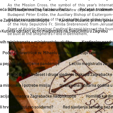
As the Mission Cross, the symbol of this year's Intern
ća BDM sudjelovali na Taizéu u Parizu
Početak trodnevne
installed in the Zagreb cathedral a few days ago, on behal
Budapest Péter Erdöe, the Auxiliary Bishop of Esztergo
did the representatives of the Custodial Curia of the Holy 
ode Zagrebačke nadbiskupije
Kardinal Bozanić primio gene
of the Holy Sepulchre Fr. Siniša Srebrenović from Jerusa
Feast of Alojzije Stepinac Cardinal Bozanić blessed the fou
Kutleša održao Lectio magistralis na Sveučilištu u Zagrebu
be built at the Shepherd's Field in Bethlehem.
ih ministranata u ministrantsku službu
Kardinalov pozdr
Početak devetnice sv. Mihaelu arkanđelu u Župi Gračani
edu pepeljenja u vrijeme pandemije
Lectio magistralis zagr
Priopćenje s Trideset i druge sjednice biskupâ Zagrebačke
a misionare i potrebe misija
Izvanredna jubilarna godina
zacija animatora Zagrebačke nadbiskupije
Homilija kardi
li hrvatsko društvo solidarno?
Red slavljenja ženidbe bez m