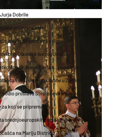
e sv. Ivana Pavla II., pape u Jelkovcu
Jurja Dobrile
otvoreni promjenama
dio slavlje Stepinčeva u Rimu
ovi broj Glasnika svetog Josipa
tkovine sv. Ivana Pavla II., pape u Jelkovcu
 blagdan sv. Jelene Križarice u Zaboku
dvodio proslavu Stepinčeva u Krašiću
v za koji se pripremamo
teta srednjoeuropskih zemalja
čašća na Mariju Bistricu