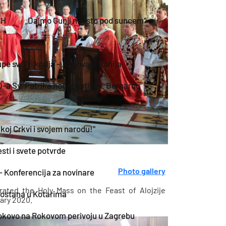
iH
„Dajmo Gunji mjesto pod suncem“
e sv. Tri kralja – Karlovac, Banija
-a Sv. Patrika hodočastili sv. Bernardu
koj Crkvi i svojem narodu!"
sti i svete potvrde
Photo gallery
- Konferencija za novinare
rated the Holy Mass on the Feast of Alojzije
amostana u Kotarima
uary 2020.
okovo na Rokovom perivoju u Zagrebu