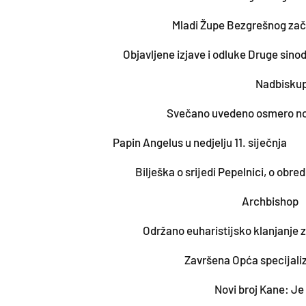
Mladi Župe Bezgrešnog zače
Objavljene izjave i odluke Druge sin
Nadbiskup 
Svečano uvedeno osmero nov
Papin Angelus u nedjelju 11. siječnja
Bilješka o srijedi Pepelnici, o obr
Archbishop
Održano euharistijsko klanjanje z
Završena Opća specijali
Novi broj Kane: Je 