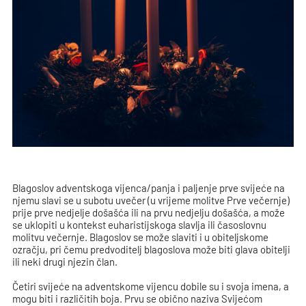
Blagoslov adventskoga vijenca/panja i paljenje prve svijeće na
njemu slavi se u subotu uvečer (u vrijeme molitve Prve večernje)
prije prve nedjelje došašća ili na prvu nedjelju došašća, a može
se uklopiti u kontekst euharistijskoga slavlja ili časoslovnu
molitvu večernje. Blagoslov se može slaviti i u obiteljskome
ozračju, pri čemu predvoditelj blagoslova može biti glava obitelji
ili neki drugi njezin član.
Četiri svijeće na adventskome vijencu dobile su i svoja imena, a
mogu biti i različitih boja. Prvu se obično naziva Svijećom