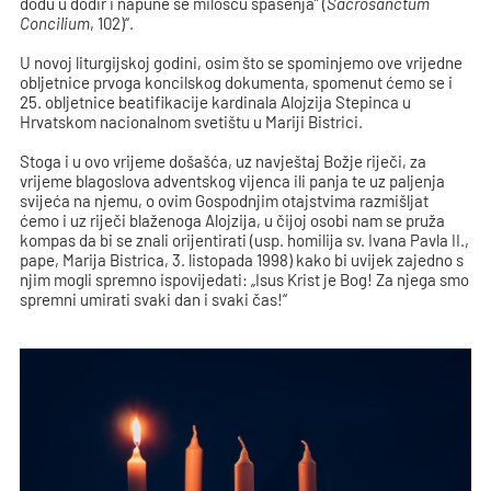
dođu u dodir i napune se milošću spasenja” (
Sacrosanctum
Concilium
, 102)“.
U novoj liturgijskoj godini, osim što se spominjemo ove vrijedne
obljetnice prvoga koncilskog dokumenta, spomenut ćemo se i
25. obljetnice beatifikacije kardinala Alojzija Stepinca u
Hrvatskom nacionalnom svetištu u Mariji Bistrici.
Stoga i u ovo vrijeme došašća, uz navještaj Božje riječi, za
vrijeme blagoslova adventskog vijenca ili panja te uz paljenja
svijeća na njemu, o ovim Gospodnjim otajstvima razmišljat
ćemo i uz riječi blaženoga Alojzija, u čijoj osobi nam se pruža
kompas da bi se znali orijentirati (usp. homilija sv. Ivana Pavla II.,
pape, Marija Bistrica, 3. listopada 1998) kako bi uvijek zajedno s
njim mogli spremno ispovijedati: „Isus Krist je Bog! Za njega smo
spremni umirati svaki dan i svaki čas!“