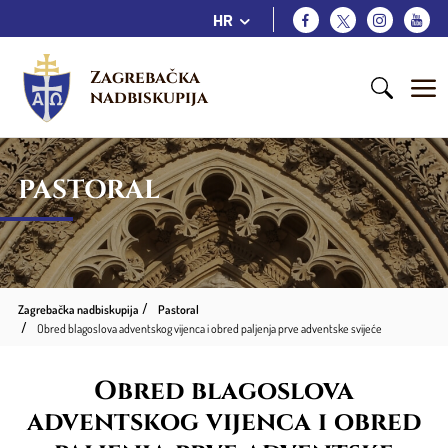
HR
Zagrebačka 
nadbiskupija
PASTORAL
Zagrebačka nadbiskupija
Pastoral
Obred blagoslova adventskog vijenca i obred paljenja prve adventske svijeće
Obred blagoslova
adventskog vijenca i obred