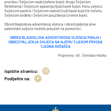
proroka i Svijećom nade (zelene boje); drugu Svijećom
Betlehema i Svijećom spasenja (ljubičaste boje), treću svijeću
Svijećom pastira i Svijećom radosti (ružičaste boje) te četvrtu
Svijećom anđela i Svijećom pouzdanja (crvene boje).
Obred blagoslova adventskog vijenca i obred paljenja prve
adventske svijeće možete preuzeti na poveznici:
OBRED BLAGOSLOVA ADVENTSKOGA VIJENCA/PANJA I
OBRED PALJENJA SVIJEĆA NA NJEMU TIJEKOM PRVOGA
TJEDNA DOŠAŠĆA
Pripremio: vlč. Tomislav Hačko
Ispišite stranicu:
Podijelite na: