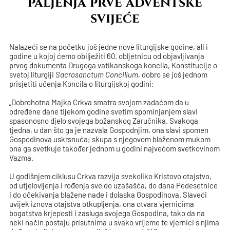
paljenja prve adventske
svijeće
Nalazeći se na početku još jedne nove liturgijske godine, ali i
godine u kojoj ćemo obilježiti 60. obljetnicu od objavljivanja
prvog dokumenta Drugoga vatikanskoga koncila, Konstitucije o
svetoj liturgiji
Sacrosanctum Concilium
, dobro se još jednom
prisjetiti učenja Koncila o liturgijskoj godini:
„Dobrohotna Majka Crkva smatra svojom zadaćom da u
određene dane tijekom godine svetim spominjanjem slavi
spasonosno djelo svojega božanskog Zaručnika. Svakoga
tjedna, u dan što ga je nazvala Gospodnjim, ona slavi spomen
Gospodinova uskrsnuća; skupa s njegovom blaženom mukom
ona ga svetkuje također jednom u godini najvećom svetkovinom
Vazma.
U godišnjem ciklusu Crkva razvija svekoliko Kristovo otajstvo,
od utjelovljenja i rođenja sve do uzašašća, do dana Pedesetnice
i do očekivanja blažene nade i dolaska Gospodinova. Slaveći
uvijek iznova otajstva otkupljenja, ona otvara vjernicima
bogatstva krjeposti i zasluga svojega Gospodina, tako da na
neki način postaju prisutnima u svako vrijeme te vjernici s njima