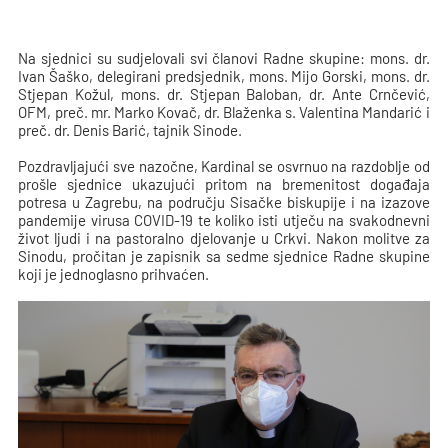
Na sjednici su sudjelovali svi članovi Radne skupine: mons. dr.
Ivan Šaško, delegirani predsjednik, mons. Mijo Gorski, mons. dr.
Stjepan Kožul, mons. dr. Stjepan Baloban, dr. Ante Crnčević,
OFM, preč. mr. Marko Kovač, dr. Blaženka s. Valentina Mandarić i
preč. dr. Denis Barić, tajnik Sinode.
Pozdravljajući sve nazočne, Kardinal se osvrnuo na razdoblje od
prošle sjednice ukazujući pritom na bremenitost događaja
potresa u Zagrebu, na području Sisačke biskupije i na izazove
pandemije virusa COVID-19 te koliko isti utječu na svakodnevni
život ljudi i na pastoralno djelovanje u Crkvi. Nakon molitve za
Sinodu, pročitan je zapisnik sa sedme sjednice Radne skupine
koji je jednoglasno prihvaćen.