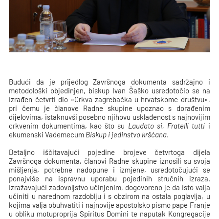
Budući da je prijedlog Završnoga dokumenta sadržajno i
metodološki objedinjen, biskup Ivan Šaško usredotočio se na
izrađen četvrti dio »Crkva zagrebačka u hrvatskome društvu«,
pri čemu je članove Radne skupine upoznao s dorađenim
dijelovima, istaknuvši posebno njihovu usklađenost s najnovijim
crkvenim dokumentima, kao što su
Laudato si, Fratelli tutti
i
ekumenski Vademecum
Biskup i jedinstvo kršćana
.
Detaljno iščitavajući pojedine brojeve četvrtoga dijela
Završnoga dokumenta, članovi Radne skupine iznosili su svoja
mišljenja, potrebne nadopune i izmjene, usredotočujući se
ponajviše na ispravnu uporabu pojedinih stručnih izraza.
Izražavajući zadovoljstvo učinjenim, dogovoreno je da isto valja
učiniti u narednom razdoblju i s obzirom na ostala poglavlja, u
kojima valja obuhvatiti i najnovije apostolsko pismo pape Franje
u obliku motuproprija Spiritus Domini te naputak Kongregacije