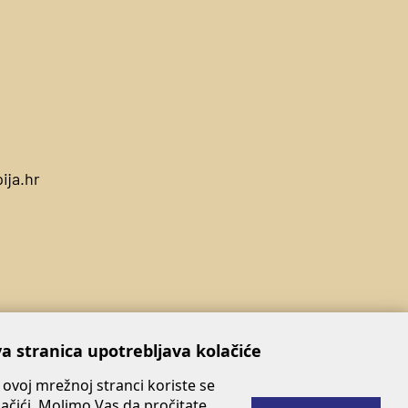
ija.hr
a stranica upotrebljava kolačiće
 ovoj mrežnoj stranci koriste se
lačići. Molimo Vas da pročitate