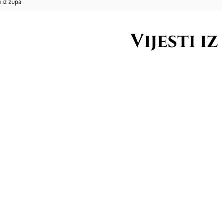
i iz župa
Vijesti i