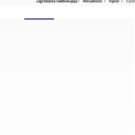
Zagrebačka nadbiskupija
Aktualnosti
Vijesti
Vijest