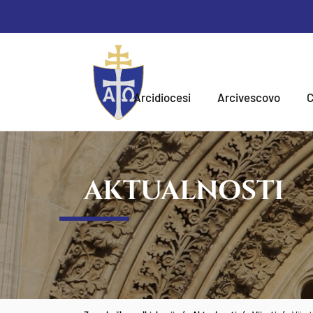
Arcidiocesi
Arcivescovo
C
AKTUALNOSTI