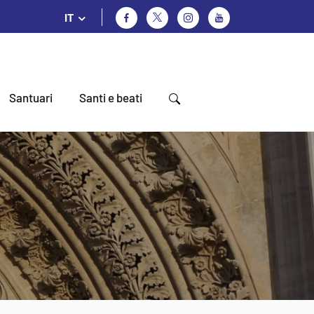
IT
Santuari
Santi e beati