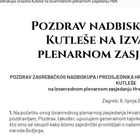
adbiskupa Dražena Kutleše na Izvanrednom plenarnom zasjedanju HBK
Pozdrav nadbis
Kutleše na I
plenarnom zas
POZDRAV ZAGREBAČKOG NADBISKUPA I PREDSJEDNIKA H
KUTLEŠE
na Izvanrednom plenarnom zasjedanju Hrv
Zagreb, 6. lipnja 
1.
Na početku ovog izvanrednog plenarnog zasjedanja Hrvats
pozdravljam. Pozdrav, također, upućujem generalnom tajniku
što smo se okupili kako bismo zajednički promišljali o našem 
naroda Božjega.