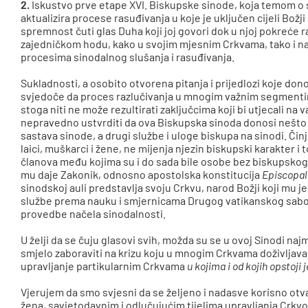
2.
Iskustvo prve etape XVI. Biskupske sinode, koja temom o 
aktualizira procese rasuđivanja u koje je uključen cijeli Božji
spremnost čuti glas Duha koji joj govori dok u njoj pokreće raz
zajedničkom hodu, kako u svojim mjesnim Crkvama, tako i na 
procesima sinodalnog slušanja i rasuđivanja.
Sukladnosti, a osobito otvorena pitanja i prijedlozi koje do
svjedoče da proces razlučivanja u mnogim važnim segmentima
stoga niti ne može rezultirati zaključcima koji bi utjecali na va
nepravedno ustvrditi da ova Biskupska sinoda donosi nešto ra
sastava sinode, a drugi službe i uloge biskupa na sinodi. Činj
laici, muškarci i žene, ne mijenja njezin biskupski karakter i 
članova među kojima su i do sada bile osobe bez biskupskoga
mu daje Zakonik, odnosno apostolska konstitucija
Episcopa
sinodskoj auli predstavlja svoju Crkvu, narod Božji koji mu j
službe prema nauku i smjernicama Drugog vatikanskog sabor
provedbe načela sinodalnosti.
U želji da se čuju glasovi svih, možda su se u ovoj Sinodi naj
smjelo zaboraviti na krizu koju u mnogim Crkvama doživljava 
upravljanje partikularnim Crkvama
u kojima i od kojih opstoji 
Vjerujem da smo svjesni da se željeno i nadasve korisno otv
žena, savjetodavnim i odlučujućim tijelima upravljanja Crkvo