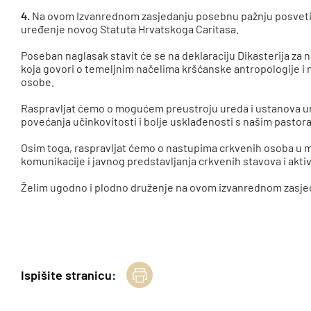
4.
Na ovom Izvanrednom zasjedanju posebnu pažnju posvetit
uređenje novog Statuta Hrvatskoga Caritasa.
Poseban naglasak stavit će se na deklaraciju Dikasterija za n
koja govori o temeljnim načelima kršćanske antropologije i
osobe.
Raspravljat ćemo o mogućem preustroju ureda i ustanova un
povećanja učinkovitosti i bolje usklađenosti s našim pasto
Osim toga, raspravljat ćemo o nastupima crkvenih osoba u m
komunikacije i javnog predstavljanja crkvenih stavova i akti
Želim ugodno i plodno druženje na ovom izvanrednom zasje
Ispišite stranicu: