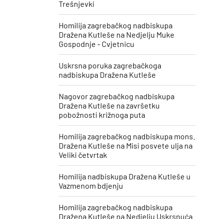
Trešnjevki
Homilija zagrebačkog nadbiskupa
Dražena Kutleše na Nedjelju Muke
Gospodnje - Cvjetnicu
Uskrsna poruka zagrebačkoga
nadbiskupa Dražena Kutleše
​Nagovor zagrebačkog nadbiskupa
Dražena Kutleše na završetku
pobožnosti križnoga puta
Homilija zagrebačkog nadbiskupa mons.
Dražena Kutleše na Misi posvete ulja na
Veliki četvrtak
Homilija nadbiskupa Dražena Kutleše u
Vazmenom bdjenju
Homilija zagrebačkog nadbiskupa
Dražena Kutleše na Nedjelju Uskrsnuća