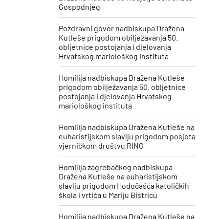
Gospodnjeg
Pozdravni govor nadbiskupa Dražena
Kutleše prigodom obilježavanja 50.
obljetnice postojanja i djelovanja
Hrvatskog mariološkog instituta
Homilija nadbiskupa Dražena Kutleše
prigodom obilježavanja 50. obljetnice
postojanja i djelovanja Hrvatskog
mariološkog instituta
Homilija nadbiskupa Dražena Kutleše na
euharistijskom slavlju prigodom posjeta
vjerničkom društvu RINO
Homilija zagrebačkog nadbiskupa
Dražena Kutleše na euharistijskom
slavlju prigodom Hodočašća katoličkih
škola i vrtića u Mariju Bistricu
Homilija nadbiskupa Dražena Kutleše na