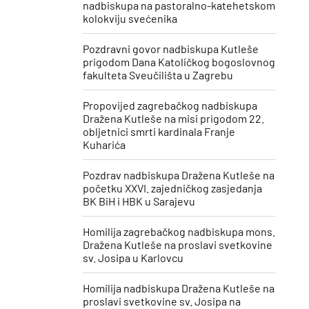
nadbiskupa na pastoralno-katehetskom
kolokviju svećenika
Pozdravni govor nadbiskupa Kutleše
prigodom Dana Katoličkog bogoslovnog
fakulteta Sveučilišta u Zagrebu
Propovijed zagrebačkog nadbiskupa
Dražena Kutleše na misi prigodom 22.
obljetnici smrti kardinala Franje
Kuharića
​Pozdrav nadbiskupa Dražena Kutleše na
početku XXVI. zajedničkog zasjedanja
BK BiH i HBK u Sarajevu
Homilija zagrebačkog nadbiskupa mons.
Dražena Kutleše na proslavi svetkovine
sv. Josipa u Karlovcu
Homilija nadbiskupa Dražena Kutleše na
proslavi svetkovine sv. Josipa ​na