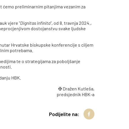
 ćemo preliminarnim pitanjima vezanim za
auk vjere "
Dignitas infinita
", od 8. travnja 2024.,
 neprocjenjivom dostojanstvu svake ljudske
utar Hrvatske biskupske konferencije s ciljem
ralnim potrebama.
edijima te o strategijama za poboljšanje
vnosti.
danju HBK.
✠ Dražen Kutleša,
predsjednik HBK-a
Podijelite na: