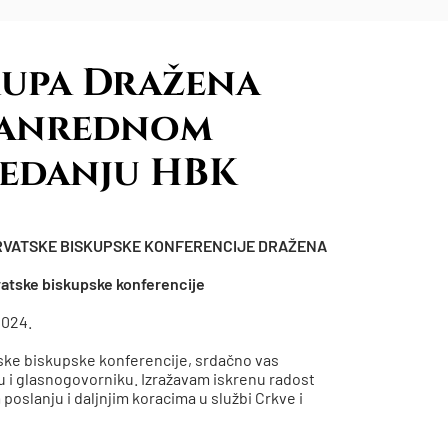
kupa Dražena
zvanrednom
jedanju HBK
RVATSKE BISKUPSKE KONFERENCIJE DRAŽENA
atske biskupske konferencije
2024.
ke biskupske konferencije, srdačno vas
 i glasnogovorniku. Izražavam iskrenu radost
poslanju i daljnjim koracima u službi Crkve i