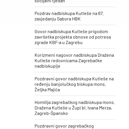
socijalni tjedan“
Pozdrav nadbiskupa Kutleše na 67.
zasjedanju Sabora HBK
Govor nadbiskupa Kutleše prigodom
završetka projekta obnove od potresa
zgrade KBF-a u Zagrebu
Korizmeni nagovor nadbiskupa Dražena
Kutleše redovnicama Zagrebačke
nadbiskupije
Pozdravni govor nadbiskupa Kutleše na
ređenju banjolučkog biskupa mons.
Željka Majića
Homilija zagrebačkog nadbiskupa mons.
Dražena Kutleše u Župi bl. Ivana Merza,
Zagreb-Špansko
Pozdravni govor zagrebačkog