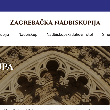
Zagrebačka nadbiskupija
upija
Nadbiskup
Nadbiskupski duhovni stol
Sin
UPA