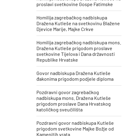
proslavi svetkovine Gospe Fatimske
Homilija zagrebačkog nadbiskupa
Dražena Kutleše na svetkovinu Blažene
Djevice Marije, Majke Crkve
Homilija zagrebačkog nadbiskupa mons.
Dražena Kutleše prigodom proslave
svetkovine Tijelova i Dana državnosti
Republike Hrvatske
Govor nadbiskupa Dražena Kutleše
đakonima prigodom podjele diploma
Pozdravni govor zagrebačkog
nadbiskupa mons. Dražena Kutleše
prigodom proslave Dana Hrvatskog
katoličkog sveučilišta
Pozdravni govor nadbiskupa Kutleše
prigodom svetkovine Majke Božje od
Kamenitih vrata