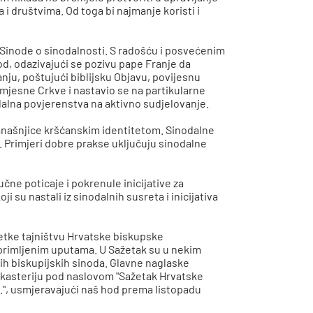
 i društvima. Od toga bi najmanje koristi i
 Sinode o sinodalnosti. S radošću i posvećenim
d, odazivajući se pozivu pape Franje da
nju, poštujući biblijsku Objavu, povijesnu
e mjesne Crkve i nastavio se na partikularne
odalna povjerenstva na aktivno sudjelovanje.
 današnjice kršćanskim identitetom. Sinodalne
ki. Primjeri dobre prakse uključuju sinodalne
ne poticaje i pokrenule inicijative za
ji su nastali iz sinodalnih susreta i inicijativa
žetke tajništvu Hrvatske biskupske
ma primljenim uputama. U Sažetak su u nekim
nih biskupijskih sinoda. Glavne naglaske
kasteriju pod naslovom "Sažetak Hrvatske
.", usmjeravajući naš hod prema listopadu