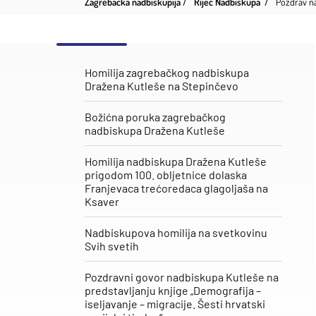
Zagrebačka nadbiskupija
Riječ Nadbiskupa
Pozdrav n
Homilija zagrebačkog nadbiskupa
Dražena Kutleše na Stepinčevo
Božićna poruka zagrebačkog
nadbiskupa Dražena Kutleše
Homilija nadbiskupa Dražena Kutleše
prigodom 100. obljetnice dolaska
Franjevaca trećoredaca glagoljaša na
Ksaver
Nadbiskupova homilija na svetkovinu
Svih svetih
Pozdravni govor nadbiskupa Kutleše na
predstavljanju knjige „Demografija –
iseljavanje – migracije. Šesti hrvatski