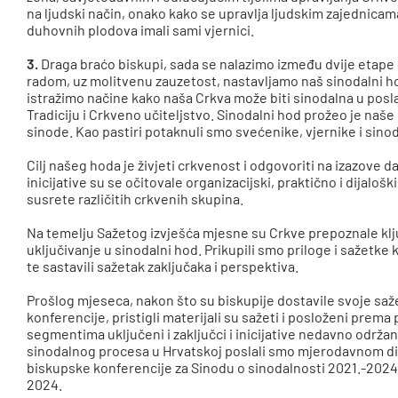
na ljudski način, onako kako se upravlja ljudskim zajednicama
duhovnih plodova imali sami vjernici.
3.
Draga braćo biskupi, sada se nalazimo između dvije etape
radom, uz molitvenu zauzetost, nastavljamo naš sinodalni ho
istražimo načine kako naša Crkva može biti sinodalna u posla
Tradiciju i Crkveno učiteljstvo. Sinodalni hod prožeo je naš
sinode. Kao pastiri potaknuli smo svećenike, vjernike i sin
Cilj našeg hoda je živjeti crkvenost i odgovoriti na izazove
inicijative su se očitovale organizacijski, praktično i dijaloš
susrete različitih crkvenih skupina.
Na temelju Sažetog izvješća mjesne su Crkve prepoznale ključ
uključivanje u sinodalni hod. Prikupili smo priloge i sažetke ko
te sastavili sažetak zaključaka i perspektiva.
Prošlog mjeseca, nakon što su biskupije dostavile svoje sa
konferencije, pristigli materijali su sažeti i posloženi pre
segmentima uključeni i zaključci i inicijative nedavno održa
sinodalnog procesa u Hrvatskoj poslali smo mjerodavnom di
biskupske konferencije za Sinodu o sinodalnosti 2021.-2024
2024.