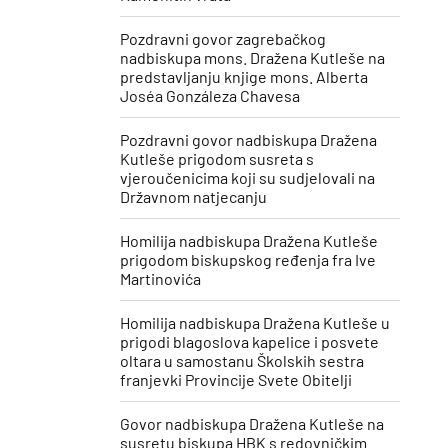
Pozdravni govor zagrebačkog
nadbiskupa mons. Dražena Kutleše na
predstavljanju knjige mons. Alberta
Joséa Gonzáleza Chavesa
Pozdravni govor nadbiskupa Dražena
Kutleše prigodom susreta s
vjeroučenicima koji su sudjelovali na
Državnom natjecanju
Homilija nadbiskupa Dražena Kutleše
prigodom biskupskog ređenja fra Ive
Martinovića
Homilija nadbiskupa Dražena Kutleše u
prigodi blagoslova kapelice i posvete
oltara u samostanu Školskih sestra
franjevki Provincije Svete Obitelji
Govor nadbiskupa Dražena Kutleše na
susretu biskupa HBK s redovničkim