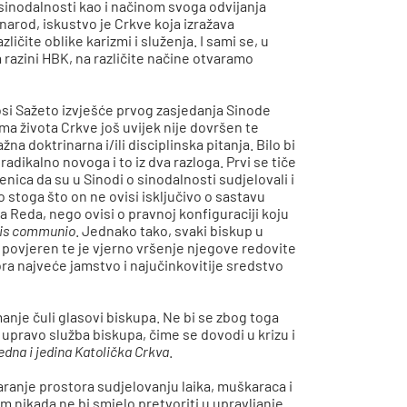
sinodalnosti kao i načinom svoga odvijanja
 narod, iskustvo je Crkve koja izražava
ličite oblike karizmi i služenja. I sami se, u
razini HBK, na različite načine otvaramo
nosi Sažeto izvješće prvog zasjedanja Sinode
 života Crkve još uvijek nije dovršen te
žna doktrinarna i/ili disciplinska pitanja. Bilo bi
dikalno novoga i to iz dva razloga. Prvi se tiče
enica da su u Sinodi o sinodalnosti sudjelovali i
to stoga što on ne ovisi isključivo o sastavu
 Reda, nego ovisi o pravnoj konfiguraciji koju
lis communio
. Jednako tako, svaki biskup u
e povjeren te je vjerno vršenje njegove redovite
a najveće jamstvo i najučinkovitije sredstvo
manje čuli glasovi biskupa. Ne bi se zbog toga
upravo služba biskupa, čime se dovodi u krizu i
jedna i jedina Katolička Crkva
.
aranje prostora sudjelovanju laika, muškaraca i
m nikada ne bi smjelo pretvoriti u upravljanje