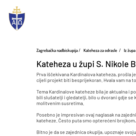
Zagrebačka nadbiskupija
Kateheza za odrasle
Iz župa
Kateheza u župi S. Nikole 
Prva iščekivana Kardinalova kateheza, prošla je
cijeli projekt biti besprijekoran. Hvala vam na 
Tema Kardinalove kateheze bila je aktualna i potr
bili slušatelji i gledatelji, bilo u dvorani gdje
molitvenim susretima.
Posebno je impresivan ovaj naglasak na zajedništv
kateheze. Često puta smo opterećeni brojkom, n
Bitno je da se zajednica okuplja, upoznaje svoju v