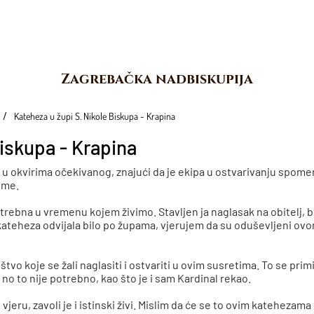
Zagrebačka nadbiskupija
Kateheza u župi S. Nikole Biskupa - Krapina
Biskupa - Krapina
 u okvirima očekivanog, znajući da je ekipa u ostvarivanju spomen
tome.
ebna u vremenu kojem živimo. Stavljen ja naglasak na obitelj, brak,
 se kateheza odvijala bilo po župama, vjerujem da su oduševljeni ov
o koje se žali naglasiti i ostvariti u ovim susretima. To se primij
o to nije potrebno, kao što je i sam Kardinal rekao.
jeru, zavoli je i istinski živi. Mislim da će se to ovim katehezama 