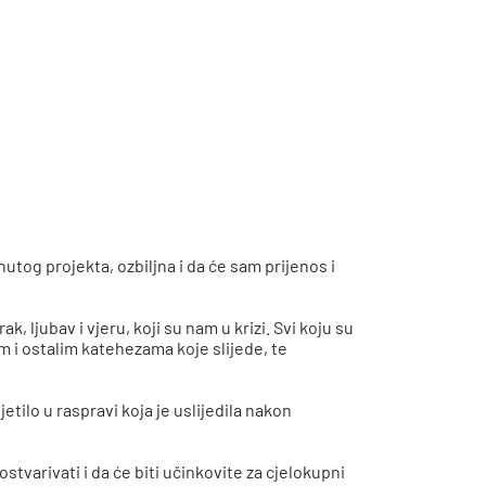
utog projekta, ozbiljna i da će sam prijenos i
 ljubav i vjeru, koji su nam u krizi. Svi koju su
om i ostalim katehezama koje slijede, te
etilo u raspravi koja je uslijedila nakon
ostvarivati i da će biti učinkovite za cjelokupni