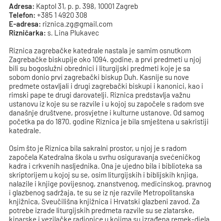
Adresa:
Kaptol 31, p. p. 398, 10001 Zagreb
Telefon:
+385 1 4920 308
E-adresa:
riznica.zg@gmail.com
Rizničarka:
s. Lina Plukavec
Riznica zagrebačke katedrale nastala je samim osnutkom
Zagrebačke biskupije oko 1094. godine, a prvi predmeti u njoj
bili su bogoslužni obrednici i liturgijski predmeti koje je sa
sobom donio prvi zagrebački biskup Duh. Kasnije su nove
predmete ostavljali i drugi zagrebački biskupi i kanonici, kao i
rimski pape te drugi darovatelji. Riznica predstavlja važnu
ustanovu iz koje su se razvile i u kojoj su započele s radom sve
današnje društvene, prosvjetne i kulturne ustanove. Od samog
početka pa do 1870. godine Riznica je bila smještena u sakristiji
katedrale.
Osim što je Riznica bila sakralni prostor, u njoj je s radom
započela Katedralna škola u svrhu osiguravanja svećeničkog
kadra i crkvenih nasljednika. Ona je ujedno bila i biblioteka sa
skriptorijem u kojoj su se, osim liturgijskih i biblijskih knjiga,
nalazile i knjige povijesnog, znanstvenog, medicinskog, pravnog
i glazbenog sadržaja, te su se iz nje razvile Metropolitanska
knjižnica, Sveučilišna knjižnica i Hrvatski glazbeni zavod. Za
potrebe izrade liturgijskih predmeta razvile su se zlatarske,
kiparske i vezilačke radionice u kojima su izrađena remek-djela