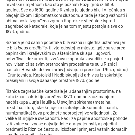
hrvatske umjetnosti kao što je poznati Božji grob iz 1659.
godine. Sve do 1600. godine Riznica je ujedno bila i Vijećnica s
blagajničkom i diplomatskom službom, a tada je zbog važnosti i
obima posla izgrađena zgrada Kaptolske vijećnice ispred
zagrebačke katedrale, koja je na tom mjestu postojala sve do
1876. godine.
Riznica je od samih početaka bila važna i ugledna ustanova jer
je bila
locus credibilis
, tj. vjerodostojno mjesto, gdje su se pred
papinskim i kraljevskim ovlaštenicima sklapali ugovori,
potvrđivali dokumenti, izvršavale oporuke, uvodili se u posjed
novi vlasnici sa svim prethodnim procesima te su u Riznici
nastali i Hrvatski državni arhiv (odvojen i preseljen 1763. godine)
i Gruntovnica. Kaptolski i Nadbiskupijski arhiv su iz sakristije
preseljeni u svoje današnje prostore 1870. godine.
Riznica zagrebačke katedrale je u današnjim prostorima, na
katu iznad sakristije, uređena 1870. godine zauzimanjem
nadbiskupa Jurja Haulika. U svojim zbirkama (metalna,
tekstilna, liturgijske knjige i muzikalije, dokumenti i nacrti,
numizmatika) čuva predmete neprocjenjive vrijednosti. Za
velike liturgijske svečanosti, kao i za papine apostolske pohode,
iz Riznice se iznose najvrijednije dragocjenosti, a pojedini
predmeti iz Riznice često su izložbeni primjerci važnih domaćih
i međunarodnih izložaba.