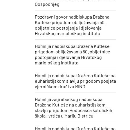
Gospodnjeg
Pozdravni govor nadbiskupa Dražena
Kutleše prigodom obilježavanja 50.
obljetnice postojanja i djelovanja
Hrvatskog mariološkog instituta
Homilija nadbiskupa Dražena Kutleše
prigodom obilježavanja 50. obljetnice
postojanja i djelovanja Hrvatskog
mariološkog instituta
Homilija nadbiskupa Dražena Kutleše na
euharistijskom slavlju prigodom posjeta
vjerničkom društvu RINO
Homilija zagrebačkog nadbiskupa
Dražena Kutleše na euharistijskom
slavlju prigodom Hodočašća katoličkih
škola i vrtića u Mariju Bistricu
Homilija nadbiskupa Dražena Kutleše na