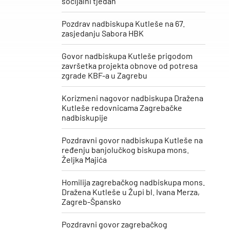
socijalni tjedan“
Pozdrav nadbiskupa Kutleše na 67.
zasjedanju Sabora HBK
Govor nadbiskupa Kutleše prigodom
završetka projekta obnove od potresa
zgrade KBF-a u Zagrebu
Korizmeni nagovor nadbiskupa Dražena
Kutleše redovnicama Zagrebačke
nadbiskupije
Pozdravni govor nadbiskupa Kutleše na
ređenju banjolučkog biskupa mons.
Željka Majića
Homilija zagrebačkog nadbiskupa mons.
Dražena Kutleše u Župi bl. Ivana Merza,
Zagreb-Špansko
Pozdravni govor zagrebačkog