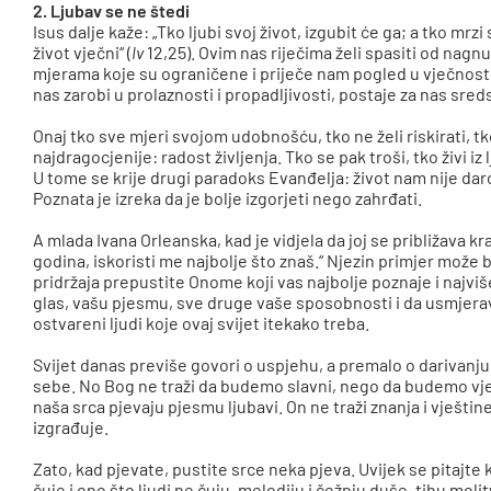
2. Ljubav se ne štedi
Isus dalje kaže: „Tko ljubi svoj život, izgubit će ga; a tko mrz
život vječni“ (
Iv
12,25). Ovim nas riječima želi spasiti od nagn
mjerama koje su ograničene i priječe nam pogled u vječnost
nas zarobi u prolaznosti i propadljivosti, postaje za nas sre
Onaj tko sve mjeri svojom udobnošću, tko ne želi riskirati, tko
najdragocjenije: radost življenja. Tko se pak troši, tko živi iz l
U tome se krije drugi paradoks Evanđelja: život nam nije dar
Poznata je izreka da je bolje izgorjeti nego zahrđati.
A mlada Ivana Orleanska, kad je vidjela da joj se približava kr
godina, iskoristi me najbolje što znaš.“ Njezin primjer može bi
pridržaja prepustite Onome koji vas najbolje poznaje i najviš
glas, vašu pjesmu, sve druge vaše sposobnosti i da usmjerava 
ostvareni ljudi koje ovaj svijet itekako treba.
Svijet danas previše govori o uspjehu, a premalo o darivanju. S
sebe. No Bog ne traži da budemo slavni, nego da budemo vjer
naša srca pjevaju pjesmu ljubavi. On ne traži znanja i vještin
izgrađuje.
Zato, kad pjevate, pustite srce neka pjeva. Uvijek se pitajte
čuje i ono što ljudi ne čuju, melodiju i čežnju duše, tihu mol