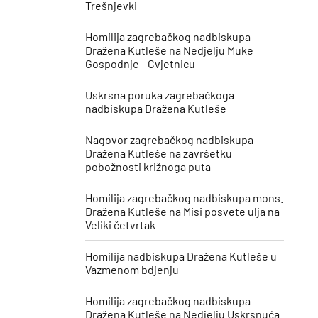
Trešnjevki
Homilija zagrebačkog nadbiskupa
Dražena Kutleše na Nedjelju Muke
Gospodnje - Cvjetnicu
Uskrsna poruka zagrebačkoga
nadbiskupa Dražena Kutleše
​Nagovor zagrebačkog nadbiskupa
Dražena Kutleše na završetku
pobožnosti križnoga puta
Homilija zagrebačkog nadbiskupa mons.
Dražena Kutleše na Misi posvete ulja na
Veliki četvrtak
Homilija nadbiskupa Dražena Kutleše u
Vazmenom bdjenju
Homilija zagrebačkog nadbiskupa
Dražena Kutleše na Nedjelju Uskrsnuća