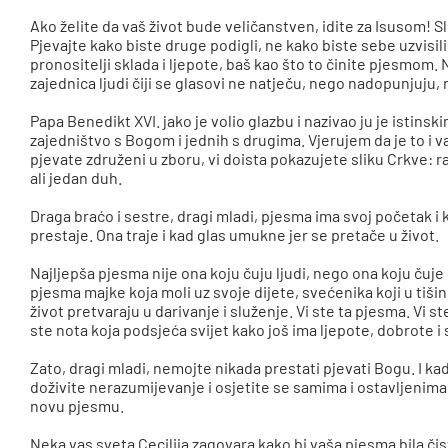
Ako želite da vaš život bude veličanstven, idite za Isusom! Slu
Pjevajte kako biste druge podigli, ne kako biste sebe uzvisili.
pronositelji sklada i ljepote, baš kao što to činite pjesmom
zajednica ljudi čiji se glasovi ne natječu, nego nadopunjuju
Papa Benedikt XVI. jako je volio glazbu i nazivao ju je istins
zajedništvo s Bogom i jednih s drugima. Vjerujem da je to i v
pjevate združeni u zboru, vi doista pokazujete sliku Crkve: ra
ali jedan duh.
Draga braćo i sestre, dragi mladi, pjesma ima svoj početak i kr
prestaje. Ona traje i kad glas umukne jer se pretače u život.
Najljepša pjesma nije ona koju čuju ljudi, nego ona koju čuje B
pjesma majke koja moli uz svoje dijete, svećenika koji u tišini
život pretvaraju u darivanje i služenje. Vi ste ta pjesma. Vi st
ste nota koja podsjeća svijet kako još ima ljepote, dobrote i 
Zato, dragi mladi, nemojte nikada prestati pjevati Bogu. I ka
doživite nerazumijevanje i osjetite se samima i ostavljenima, 
novu pjesmu.
Neka vas sveta Cecilija zagovara kako bi vaša pjesma bila čist