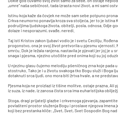
Dokle god čuvamo svoj život samo za sebe, on ostaje neplo
„umre“ naša sebičnost, tada izrasta novi život, a mi sami os
Istinu koja kaže da čovjek ne može sam sebe potpuno prona
Crkva neumorno ponavlja kroza sva stoljeća, jer to je istina K
područjima ljudskoga života, obitelji, posla, odnosa. Gdje 
dolaze i nesporazumi, svađe, neredi.
Taj isti Kristov zakon ljubavi vodio je i svetu Ceciliju. Rođen
progonstvo, ona je svoj život pretvorila u pjesmu vjernosti. Nj
smrću. Dok je ležala ranjena, nastavila je pjevati jer joj je u
snaga i pjesma, njezino utočište pred onima koji su joj oduzim
U njezinu glasu čujemo melodiju pšeničnog zrna koje pada u ze
stostruko. Tako je i u životu svakoga tko Bogu služi i Boga l
dotaknuti srca ljudi, ono mora biti žrtva hvale, a ne predstava
Pjesma koja ne proizlazi iz tišine molitve, ostaje prazna. Ali 
iz suza, iz nade, iz zanosa čista srca ima euharistijska obiljež
Stoga, dragi prijatelji glazbe i crkvenoga pjevanja, zapamtit
povlašteni prostor služenja Bogu i proslave njegova Imena j
koji bez prestanka kliče: „Svet, Svet, Svet Gospodin Bog nad