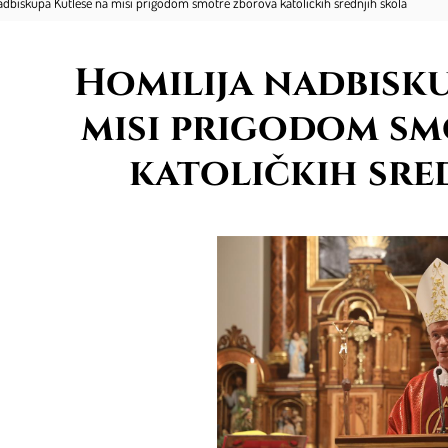
adbiskupa Kutleše na misi prigodom smotre zborova katoličkih srednjih škola
Homilija nadbisku
misi prigodom s
katoličkih sre