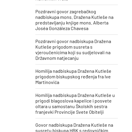
Pozdravni govor zagrebačkog
nadbiskupa mons. Dražena Kutleše na
predstavljanju knjige mons. Alberta
Joséa Gonzáleza Chavesa
Pozdravni govor nadbiskupa Dražena
Kutleše prigodom susreta s
vjeroučenicima koji su sudjelovali na
Državnom natjecanju
Homilija nadbiskupa Dražena Kutleše
prigodom biskupskog ređenja fra Ive
Martinovića
Homilija nadbiskupa Dražena Kutleše u
prigodi blagoslova kapelice i posvete
oltara u samostanu Školskih sestra
franjevki Provincije Svete Obitelji
Govor nadbiskupa Dražena Kutleše na
susretu biskupa HBK s redovničkim