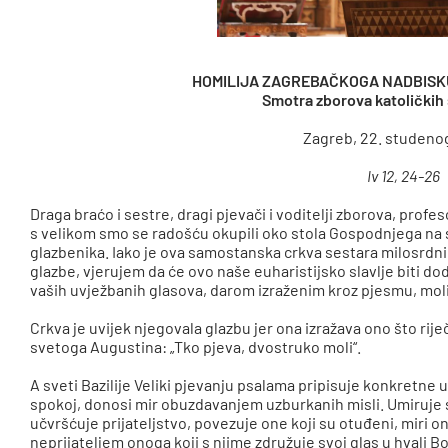
HOMILIJA ZAGREBAČKOGA NADBISK
Smotra zborova katoličkih 
Zagreb, 22. studeno
Iv 12, 24-26
Draga braćo i sestre, dragi pjevači i voditelji zborova, profe
s velikom smo se radošću okupili oko stola Gospodnjega na
glazbenika. Iako je ova samostanska crkva sestara milosrdni
glazbe, vjerujem da će ovo naše euharistijsko slavlje biti 
vaših uvježbanih glasova, darom izraženim kroz pjesmu, molit
Crkva je uvijek njegovala glazbu jer ona izražava ono što rij
svetoga Augustina: „Tko pjeva, dvostruko moli“.
A sveti Bazilije Veliki pjevanju psalama pripisuje konkretne u
spokoj, donosi mir obuzdavanjem uzburkanih misli. Umiruje 
učvršćuje prijateljstvo, povezuje one koji su otuđeni, miri on
neprijateljem onoga koji s njime združuje svoj glas u hvali 