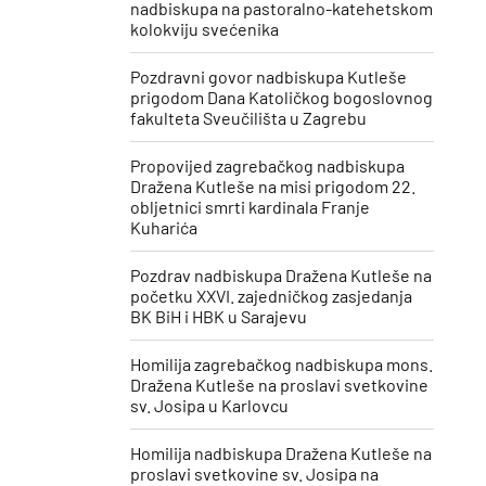
nadbiskupa na pastoralno-katehetskom
kolokviju svećenika
Pozdravni govor nadbiskupa Kutleše
prigodom Dana Katoličkog bogoslovnog
fakulteta Sveučilišta u Zagrebu
Propovijed zagrebačkog nadbiskupa
Dražena Kutleše na misi prigodom 22.
obljetnici smrti kardinala Franje
Kuharića
​Pozdrav nadbiskupa Dražena Kutleše na
početku XXVI. zajedničkog zasjedanja
BK BiH i HBK u Sarajevu
Homilija zagrebačkog nadbiskupa mons.
Dražena Kutleše na proslavi svetkovine
sv. Josipa u Karlovcu
Homilija nadbiskupa Dražena Kutleše na
proslavi svetkovine sv. Josipa ​na