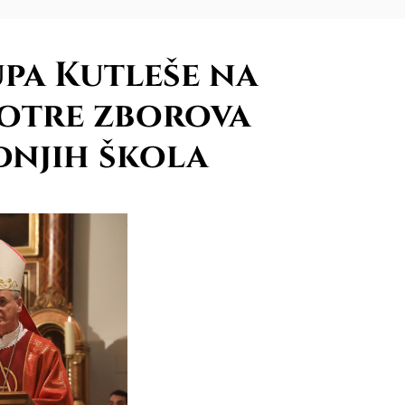
pa Kutleše na
motre zborova
dnjih škola