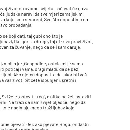
i svoj život na ovome svijetu, sačuvat će ga za
uća ljudske naravi da sve mjeri zemaljskim
 za koju smo stvoreni. Sve što dopustimo da
dstvo propadanja.
 se boji dati, taj gubi ono što je
jubavi, tko gori za druge, taj otkriva pravi život.
ovan za čuvanje, nego da se i sam daruje.
aj, molila je: „Gospodine, ostala mi je samo
ti poticaj i vama, dragi mladi, da se bez
e ljubi. Ako njemu dopustite da iskoristi vaš
vaš život, bit ćete ispunjeni, sretni i
vi žele „ostaviti trag“, a nitko ne želi ostaviti
ni. Ne traži da nam svijet plješće, nego da
e koje nadimaju, nego traži ljubav koja
 kome pjevati. Jer, ako pjevate Bogu, onda On
itvu između notnih zapisa.