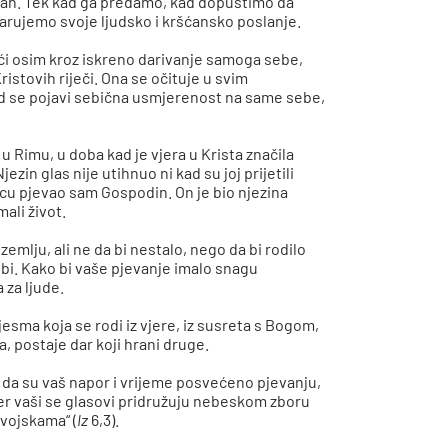
dan. Tek kad ga predamo, kad dopustimo da
tvarujemo svoje ljudsko i kršćansko poslanje.
ći osim kroz iskreno darivanje samoga sebe,
ristovih riječi. Ona se očituje u svim
god se pojavi sebična usmjerenost na same sebe,
a u Rimu, u doba kad je vjera u Krista značila
ezin glas nije utihnuo ni kad su joj prijetili
 srcu pjevao sam Gospodin. On je bio njezina
ali život.
mlju, ali ne da bi nestalo, nego da bi rodilo
jubi. Kako bi vaše pjevanje imalo snagu
 za ljude.
pjesma koja se rodi iz vjere, iz susreta s Bogom,
ja, postaje dar koji hrani druge.
e da su vaš napor i vrijeme posvećeno pjevanju,
er vaši se glasovi pridružuju nebeskom zboru
 vojskama“ (
Iz
6,3).