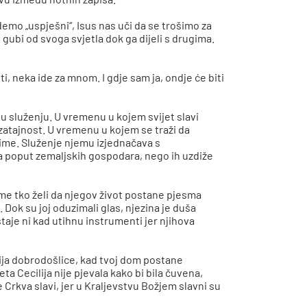
demo „uspješni“, Isus nas uči da se trošimo za
 gubi od svoga svjetla dok ga dijeli s drugima.
ti, neka ide za mnom. I gdje sam ja, ondje će biti
o u služenju. U vremenu u kojem svijet slavi
tajnost. U vremenu u kojem se traži da
njime. Služenje njemu izjednačava s
a poput zemaljskih gospodara, nego ih uzdiže
me tko želi da njegov život postane pjesma
. Dok su joj oduzimali glas, njezina je duša
taje ni kad utihnu instrumenti jer njihova
dija dobrodošlice, kad tvoj dom postane
ta Cecilija nije pjevala kako bi bila čuvena,
e Crkva slavi, jer u Kraljevstvu Božjem slavni su