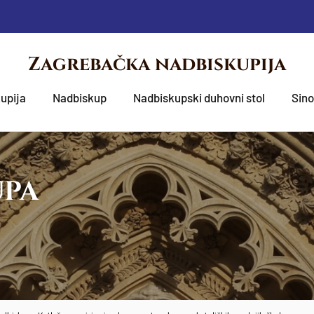
Zagrebačka nadbiskupija
upija
Nadbiskup
Nadbiskupski duhovni stol
Sin
UPA