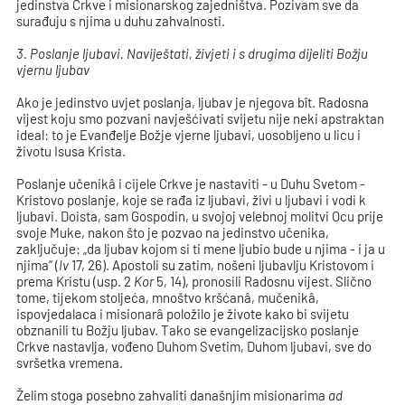
jedinstva Crkve i misionarskog zajedništva. Pozivam sve da
surađuju s njima u duhu zahvalnosti.
3. Poslanje ljubavi. Naviještati, živjeti i s drugima dijeliti Božju
vjernu ljubav
Ako je jedinstvo uvjet poslanja, ljubav je njegova bît. Radosna
vijest koju smo pozvani navješćivati svijetu nije neki apstraktan
ideal: to je Evanđelje Božje vjerne ljubavi, uosobljeno u licu i
životu Isusa Krista.
Poslanje učenikâ i cijele Crkve je nastaviti - u Duhu Svetom -
Kristovo poslanje, koje se rađa iz ljubavi, živi u ljubavi i vodi k
ljubavi. Doista, sam Gospodin, u svojoj velebnoj molitvi Ocu prije
svoje Muke, nakon što je pozvao na jedinstvo učenika,
zaključuje: „da ljubav kojom si ti mene ljubio bude u njima - i ja u
njima“ (
Iv
17, 26). Apostoli su zatim, nošeni ljubavlju Kristovom i
prema Kristu (usp. 2
Kor
5, 14), pronosili Radosnu vijest. Slično
tome, tijekom stoljeća, mnoštvo kršćanâ, mučenikâ,
ispovjedalaca i misionarâ položilo je živote kako bi svijetu
obznanili tu Božju ljubav. Tako se evangelizacijsko poslanje
Crkve nastavlja, vođeno Duhom Svetim, Duhom ljubavi, sve do
svršetka vremena.
Želim stoga posebno zahvaliti današnjim misionarima
ad