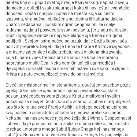
gentes
koji su, poput svetog Franje Ksaverskog, napustili svoju
domovinu, obitelj i svaku sigurnost kako bi naviještali evanđelje,
donoseći Krista i njegovu ljubav na mjesta koja su često
izazovna, siromašna, obilježena sukobima ili kulturno daleka.
Unatoč nedaćama i ljudskim ograničenjima oni se i dalje
radosno razdaju i posvećuju svom poslanju, jer znaju da je sâm
Krist i njegovo evanđelje najveće blago koje treba s drugima
podijeliti. Svojom ustrajnošću pokazuju da je Božja ljubav jača
od svih prepreka. Svijet i dalje treba te hrabre Kristove svjedoke,
a crkvene zajednice i dalje trebaju nova misionarska zvanja,
koja bi nam uvijek trebala biti na srcu i za koja se moramo
neprestano moliti Oca. Neka nam On udijeli dar mladića i
djevojaka i odraslih osoba spremnih ostaviti sve kako bi slijedili
Krista na putu evangelizacije sve do nakraj svijeta!
Diveći se misionarima i misionarkama, upućujem poseban poziv
cijeloj Crkvi: svi se ujedinimo s njima u evangelizacijskom
poslanju svjedočanstvom života u Kristu, molitvom i svojim
prilozima za misije! Često, kao što znamo, „Ljubav nije ljubljena“,
kao što je rekao sveti Franjo Asiški, u kojega posebno upiremo
svoj pogled o osamstotoj obljetnici njegova prelaska u nebo.
Neka se i na nas prenese njegova želja da živimo u Gospodinovoj
ljubavi i da je prenosimo onima blizu i onima daleko, jer, kao što
je rekao, „moramo mnogo ljubiti ljubav Onoga koji nas mnogo
ljubi“ (sv. Bonaventura,
Veći životopis sv. Franje
, IX. poglavlje, br.