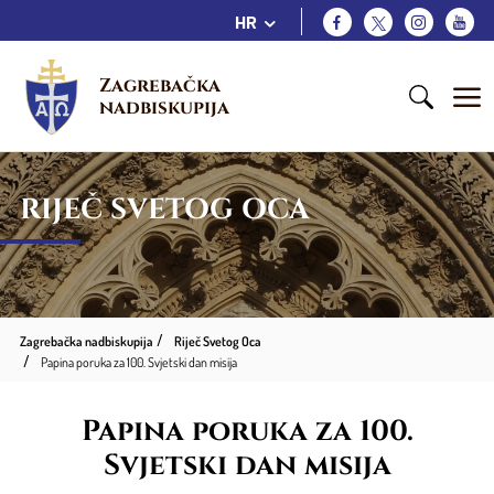
HR
Zagrebačka 
nadbiskupija
RIJEČ SVETOG OCA
Zagrebačka nadbiskupija
Riječ Svetog Oca
Papina poruka za 100. Svjetski dan misija
Papina poruka za 100.
Svjetski dan misija