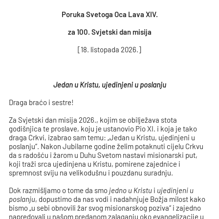
Poruka Svetoga Oca Lava XIV.
za 100. Svjetski dan misija
[18. listopada 2026.]
Jedan u Kristu, ujedinjeni u poslanju
Draga braćo i sestre!
Za Svjetski dan misija 2026., kojim se obilježava stota
godišnjica te proslave, koju je ustanovio Pio XI. i koja je tako
draga Crkvi, izabrao sam temu: „Jedan u Kristu, ujedinjeni u
poslanju“. Nakon Jubilarne godine želim potaknuti cijelu Crkvu
da s radošću i žarom u Duhu Svetom nastavi misionarski put,
koji traži srca ujedinjena u Kristu, pomirene zajednice i
spremnost sviju na velikodušnu i pouzdanu suradnju.
Dok razmišljamo o tome da smo
jedno u Kristu
i
ujedinjeni u
poslanju
, dopustimo da nas vodi i nadahnjuje Božja milost kako
bismo „u sebi obnovili žar svog misionarskog poziva“ i zajedno
napredovali u našom predanom zalaganju oko evangelizacije u