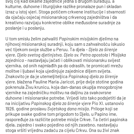
svoj cilj kad lokalne zajednice jedna s drugom surađuju, a
kulturne, duhovne i liturgijske razlike pronalaze pun i skladan
izraz u istoj vjeri. Stoga potičem crkvene institucije i stvarnosti
da ojačaju osjećaj misionarskog crkvenog zajedništva i da
kreativno razvijaju konkretne oblike međusobne suradnje za
poslanje i u poslanju.
U tom smislu želim zahvaliti
Papinskim misijskim djelima
na
njihovoj misionarskoj suradnji, koju sam s zahvalnošću iskusio
već tijekom svoje službe u Peruu. Ta djela -
Djelo za širenje
vjere, Djelo svetog djetinjstva, Djelo sv. Petra apostola
i
Misijska
zajednica
- nastavljaju jačati i oblikovati misionarsku svijest
vjernika, od onih najmlađih pa do odraslih, te promicati mrežu
molitve i ljubavi koja ujedinjuje zajednice diljem svijeta.
Znakovito je da je utemeljiteljica
Papinskog djela za širenje
vjere
, blažena Pauline Maria Jaricot, prije dvije stotine godina
pokrenula Živu krunicu, koja dan-danas okuplja mnogobrojne
vjernike na zajedničku molitvu na daljinu za svakovrsne
duhovne i misionarske potrebe. Vrijedi isto tako podsjetiti da je
na inicijativu
Papinskog djela za širenje vjere
Pio XI. ustanovio
1926. godine proslavu
Svjetskog dana misija
. Priloge koji se
prikupe svake godine tom prigodom to Djelo, u Papino ime,
raspoređuje za različite potrebe misije Crkve. Ta četiri papinska
djela, zajedno i svako pojedino od njih zasebno, nastavljaju
stoga vršiti vrijednu zadaću za cijelu Crkvu. Ona su živi znak