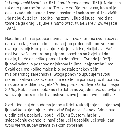
1;
Franjevački izvori
, str. 961 [
Fonti francescane
, 1161]). Neka nas
također potakne žar svete Terezije od Djeteta Isusa, koja si je
dala u zadatak nastaviti svoje poslanje i nakon smrti, izjavivši:
„Na nebu ću željeti isto što i na zemlji: ljubiti Isusa i raditi na
tome da ga drugi uzljube“ (
Pismo preč. M. Bellièreu
, 24. veljače
1897.).
Nadahnuti tim svjedočanstvima, svi - svaki prema svom pozivu i
darovima koje smo primili - nastojmo pridonositi tom velikom
evangelizacijskom poslanju, koje je uvijek djelo ljubavi. Vaše
molitve i vaša konkretna potpora, posebno na Svjetski dan
misija, bit će od velike pomoći u donošenju Evanđelja Božje
ljubavi svima, a posebno najsiromašnijima i najpotrebnijima.
Svaki dar, ma koliko malen bio, postaje znakovit čin
misionarskog zajedništva. Stoga ponovno upućujem svoju
iskrenu zahvalu „za sve ono čime ćete mi pomoći pružiti pomoć
misionarima diljem svijeta“ (
Video poruka za Svjetski dan misija
2025.
). Kako bismo potaknuli to duhovno zajedništvo, ostavljam
vam, zajedno s mojim blagoslovom, ovu jednostavnu molitvu:
Sveti Oče, daj da budemo jedno u Kristu, ukorijenjeni u njegovoj
ljubavi koja ujedinjuje i obnavlja! Daj da svi članovi Crkve budu
ujedinjeni u poslanju, poučljivi Duhu Svetom, hrabri u
svjedočenju evanđelja, naviještajući i uosobljujući svaki dan
tvoju vjernu ljubav prema svakom stvorenju!