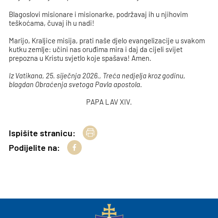
Blagoslovi misionare i misionarke, podržavaj ih u njihovim
teškoćama, čuvaj ih u nadi!
Marijo, Kraljice misija, prati naše djelo evangelizacije u svakom
kutku zemlje: učini nas oruđima mira i daj da cijeli svijet
prepozna u Kristu svjetlo koje spašava! Amen.
Iz Vatikana, 25. siječnja 2026., Treća nedjelja kroz godinu,
blagdan Obraćenja svetoga Pavla apostola.
PAPA LAV XIV.
Ispišite stranicu:
Podijelite na: