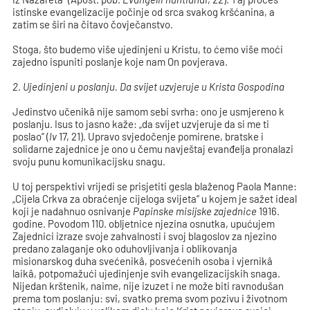
istinske evangelizacije počinje od srca svakog kršćanina, a
zatim se širi na čitavo čovječanstvo.
Stoga, što budemo više ujedinjeni u Kristu, to ćemo više moći
zajedno ispuniti poslanje koje nam On povjerava.
2. Ujedinjeni u poslanju. Da svijet uzvjeruje u Krista Gospodina
Jedinstvo učenikâ nije samom sebi svrha: ono je usmjereno k
poslanju. Isus to jasno kaže: „da svijet uzvjeruje da si me ti
poslao“ (
Iv
17, 21). Upravo svjedočenje pomirene, bratske i
solidarne zajednice je ono u čemu navještaj evanđelja pronalazi
svoju punu komunikacijsku snagu.
U toj perspektivi vrijedi se prisjetiti gesla blaženog Paola Manne:
„Cijela Crkva za obraćenje cijeloga svijeta“ u kojem je sažet ideal
koji je nadahnuo osnivanje
Papinske misijske zajednice
1916.
godine. Povodom 110. obljetnice njezina osnutka, upućujem
Zajednici izraze svoje zahvalnosti i svoj blagoslov za njezino
predano zalaganje oko oduhovljivanja i oblikovanja
misionarskog duha svećenikâ, posvećenih osoba i vjernikâ
laikâ, potpomažući ujedinjenje svih evangelizacijskih snaga.
Nijedan krštenik, naime, nije izuzet i ne može biti ravnodušan
prema tom poslanju: svi, svatko prema svom pozivu i životnom