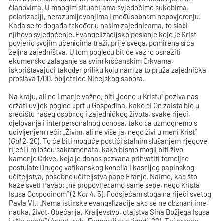
članovima. U mnogim situacijama svjedočimo sukobima,
polarizaciji, nerazumijevanjima i međusobnom nepovjerenju.
Kada se to događa također u našim zajednicama, to slabi
njihovo svjedočenje. Evangelizacijsko poslanje koje je Krist
povjerio svojim učenicima traži, prije svega, pomirena srca
željna zajedništva. U tom pogledu bit će važno osnažiti
ekumensko zalaganje sa svim kršćanskim Crkvama,
iskorištavajući također priliku koju nam za to pruža zajednička
proslava 1700. obljetnice Nicejskog sabora.
Na kraju, ali ne i manje važno, biti „jedno u Kristu“ poziva nas
držati uvijek pogled uprt u Gospodina, kako bi On zaista bio u
središtu našeg osobnog i zajedničkog života, svake riječi,
djelovanja i interpersonalnog odnosa, tako da uzmognemo s
udivljenjem reći: „Živim, ali ne više ja, nego živi u meni Krist“
(
Gal
2, 20). To će biti moguće postići stalnim slušanjem njegove
riječi i milošću sakramenata, kako bismo mogli biti živo
kamenje Crkve, koja je danas pozvana prihvatiti temeljne
postulate Drugog vatikanskog koncila i kasnijeg papinskog
učiteljstva, posebno učiteljstva pape Franje. Naime, kao što
kaže sveti Pavao: „ne propovijedamo same sebe, nego Krista
Isusa Gospodinom“ (2
Kor
4, 5). Podsjećam stoga na riječi svetog
Pavla VI.: „Nema istinske evangelizacije ako se ne obznani ime,
nauka, život, Obećanja, Kraljevstvo, otajstva Sina Božjega Isusa
iz Nazareta“ (Apost. pob.
Evangelii nuntiandi
, 22). Taj proces