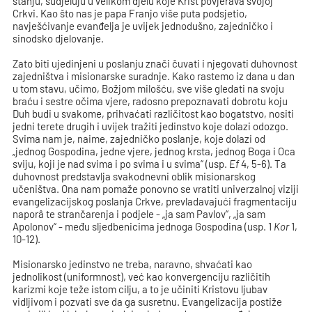
stanju, sudjeluju u velikom djelu koje Krist povjerava svojoj
Crkvi. Kao što nas je papa Franjo više puta podsjetio,
navješćivanje evanđelja je uvijek jednodušno, zajedničko i
sinodsko djelovanje.
Zato biti ujedinjeni u poslanju znači čuvati i njegovati duhovnost
zajedništva i misionarske suradnje. Kako rastemo iz dana u dan
u tom stavu, učimo, Božjom milošću, sve više gledati na svoju
braću i sestre očima vjere, radosno prepoznavati dobrotu koju
Duh budi u svakome, prihvaćati različitost kao bogatstvo, nositi
jedni terete drugih i uvijek tražiti jedinstvo koje dolazi odozgo.
Svima nam je, naime, zajedničko poslanje, koje dolazi od
„jednog Gospodina, jedne vjere, jednog krsta, jednog Boga i Oca
sviju, koji je nad svima i po svima i u svima“ (usp.
Ef
4, 5-6). Ta
duhovnost predstavlja svakodnevni oblik misionarskog
učeništva. Ona nam pomaže ponovno se vratiti univerzalnoj viziji
evangelizacijskog poslanja Crkve, prevladavajući fragmentaciju
naporâ te strančarenja i podjele - „ja sam Pavlov“, „ja sam
Apolonov“ - među sljedbenicima jednoga Gospodina (usp. 1
Kor
1,
10-12).
Misionarsko jedinstvo ne treba, naravno, shvaćati kao
jednolikost (uniformnost), već kao konvergenciju različitih
karizmi koje teže istom cilju, a to je učiniti Kristovu ljubav
vidljivom i pozvati sve da ga susretnu. Evangelizacija postiže