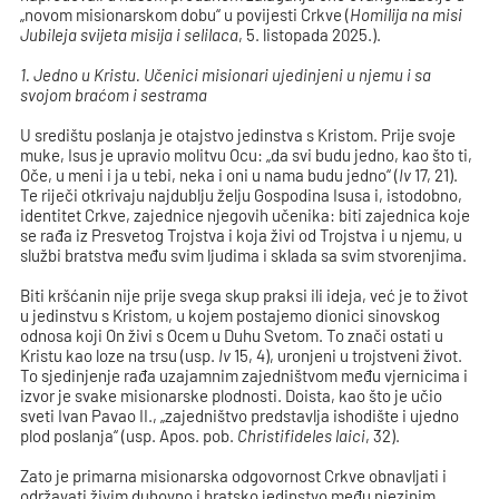
„novom misionarskom dobu“ u povijesti Crkve (
Homilija na misi
Jubileja svijeta misija i selilaca
, 5. listopada 2025.).
1. Jedno u Kristu. Učenici misionari ujedinjeni u njemu i sa
svojom braćom i sestrama
U središtu poslanja je otajstvo jedinstva s Kristom. Prije svoje
muke, Isus je upravio molitvu Ocu: „da svi budu jedno, kao što ti,
Oče, u meni i ja u tebi, neka i oni u nama budu jedno“ (
Iv
17, 21).
Te riječi otkrivaju najdublju želju Gospodina Isusa i, istodobno,
identitet Crkve, zajednice njegovih učenika: biti zajednica koje
se rađa iz Presvetog Trojstva i koja živi od Trojstva i u njemu, u
službi bratstva među svim ljudima i sklada sa svim stvorenjima.
Biti kršćanin nije prije svega skup praksi ili ideja, već je to život
u jedinstvu s Kristom, u kojem postajemo dionici sinovskog
odnosa koji On živi s Ocem u Duhu Svetom. To znači ostati u
Kristu kao loze na trsu (usp.
Iv
15, 4), uronjeni u trojstveni život.
To sjedinjenje rađa uzajamnim zajedništvom među vjernicima i
izvor je svake misionarske plodnosti. Doista, kao što je učio
sveti Ivan Pavao II., „zajedništvo predstavlja ishodište i ujedno
plod poslanja“ (usp. Apos. pob.
Christifideles laici
, 32).
Zato je primarna misionarska odgovornost Crkve obnavljati i
održavati živim duhovno i bratsko jedinstvo među njezinim