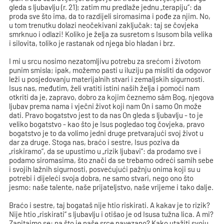
gleda s ljubavlju (r. 21); zatim mu predlaže jednu „terapiju“: da
proda sve što ima, da to razdijeli siromasima i pođe za njim. No,
u tom trenutku dolazi neočekivani zaključak: taj se čovjeka
smrknuo i odlazi! Koliko je želja za susretom s Isusom bila velika
i silovita, toliko je rastanak od njega bio hladan i brz.
I mi u srcu nosimo nezatomljivu potrebu za srećom i životom
punim smisla; ipak, možemo pasti u iluziju pa misliti da odgovor
leži u posjedovanju materijalnih stvari i zemaljskih sigurnosti.
Isus nas, međutim, želi vratiti istini naših želja i pomoći nam
otkriti da je, zapravo, dobro za kojim čeznemo sâm Bog, njegova
ljubav prema nama i vječni život koji nam On i samo On može
dati. Pravo bogatstvo jest to da nas On gleda s ljubavlju - to je
veliko bogatstvo - kao što je Isus pogledao tog čovjeka, pravo
bogatstvo je to da volimo jedni druge pretvarajući svoj život u
dar za druge. Stoga nas, braćo i sestre, Isus poziva da
„riskiramo“, da se upustimo u „rizik ljubavi“: da prodamo sve i
podamo siromasima, što znači da se trebamo odreći samih sebe
i svojih lažnih sigurnosti, posvećujući pažnju onima koji su u
potrebi i dijeleći svoja dobra, ne samo stvari, nego ono što
jesmo: naše talente, naše prijateljstvo, naše vrijeme i tako dalje.
Braćo i sestre, taj bogataš nije htio riskirati. A kakav je to rizik?
Nije htio „riskirati“ s ljubavlju i otišao je od Isusa tužna lica. A mi?
Zapitajmo se: na što je naše srce navezano? Kako utažiti svoju