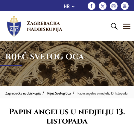
HR
Zagrebačka 
nadbiskupija
RIJEČ SVETOG OCA
Zagrebačka nadbiskupija
Riječ Svetog Oca
Papin angelus u nedjelju 13. listopada
Papin angelus u nedjelju 13.
listopada