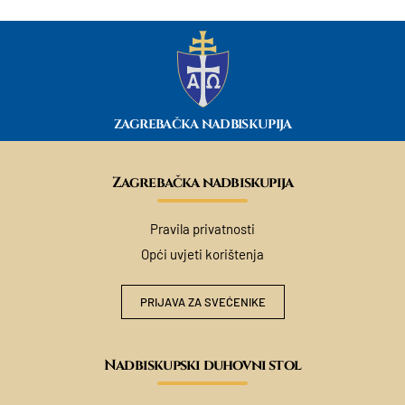
ZAGREBAČKA NADBISKUPIJA
Zagrebačka nadbiskupija
Pravila privatnosti
Opći uvjeti korištenja
PRIJAVA ZA SVEĆENIKE
Nadbiskupski duhovni stol