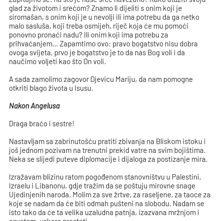
glad za životom i srećom? Znamo li dijeliti s onim koji je
siromašan, s onim koji je u nevolji ili ima potrebu da ga netko
malo sasluša, koji treba osmijeh, riječ koja će mu pomoći
ponovno pronaći nadu? Ili onim koji ima potrebu za
prihvaćanjem… Zapamtimo ovo: pravo bogatstvo nisu dobra
ovoga svijeta, prvo je bogatstvo je to da nas Bog voli i da
naučimo voljeti kao što On voli.
A sada zamolimo zagovor Djevicu Mariju, da nam pomogne
otkriti blago života u Isusu.
Nakon Angelusa
Draga braćo i sestre!
Nastavljam sa zabrinutošću pratiti zbivanja na Bliskom istoku i
još jednom pozivam na trenutni prekid vatre na svim bojištima.
Neka se slijedi puteve diplomacije i dijaloga za postizanje mira.
Izražavam blizinu ratom pogođenom stanovništvu u Palestini,
Izraelu i Libanonu, gdje tražim da se poštuju mirovne snage
Ujedinjenih naroda. Molim za sve žrtve, za raseljene, za taoce za
koje se nadam da će biti odmah pušteni na slobodu. Nadam se
isto tako da će ta velika uzaludna patnja, izazvana mržnjom i