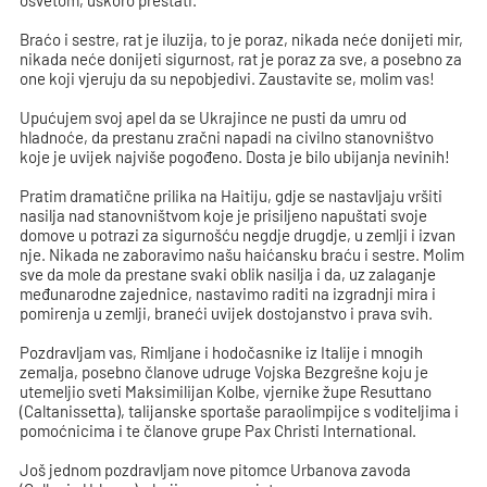
osvetom, uskoro prestati.
Braćo i sestre, rat je iluzija, to je poraz, nikada neće donijeti mir,
nikada neće donijeti sigurnost, rat je poraz za sve, a posebno za
one koji vjeruju da su nepobjedivi. Zaustavite se, molim vas!
Upućujem svoj apel da se Ukrajince ne pusti da umru od
hladnoće, da prestanu zračni napadi na civilno stanovništvo
koje je uvijek najviše pogođeno. Dosta je bilo ubijanja nevinih!
Pratim dramatične prilika na Haitiju, gdje se nastavljaju vršiti
nasilja nad stanovništvom koje je prisiljeno napuštati svoje
domove u potrazi za sigurnošću negdje drugdje, u zemlji i izvan
nje. Nikada ne zaboravimo našu haićansku braću i sestre. Molim
sve da mole da prestane svaki oblik nasilja i da, uz zalaganje
međunarodne zajednice, nastavimo raditi na izgradnji mira i
pomirenja u zemlji, braneći uvijek dostojanstvo i prava svih.
Pozdravljam vas, Rimljane i hodočasnike iz Italije i mnogih
zemalja, posebno članove udruge Vojska Bezgrešne koju je
utemeljio sveti Maksimilijan Kolbe, vjernike župe Resuttano
(Caltanissetta), talijanske sportaše paraolimpijce s voditeljima i
pomoćnicima i te članove grupe Pax Christi International.
Još jednom pozdravljam nove pitomce Urbanova zavoda