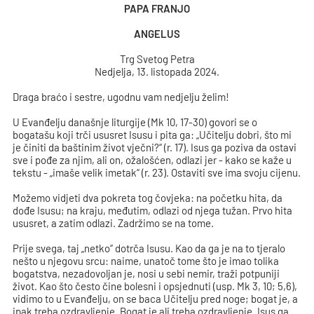
PAPA FRANJO
ANGELUS
Trg Svetog Petra
Nedjelja, 13. listopada 2024.
Draga braćo i sestre, ugodnu vam nedjelju želim!
U Evanđelju današnje liturgije (Mk 10, 17-30) govori se o
bogatašu koji trči ususret Isusu i pita ga: „Učitelju dobri, što mi
je činiti da baštinim život vječni?“ (r. 17). Isus ga poziva da ostavi
sve i pođe za njim, ali on, ožalošćen, odlazi jer - kako se kaže u
tekstu - „imaše velik imetak“ (r. 23). Ostaviti sve ima svoju cijenu.
Možemo vidjeti dva pokreta tog čovjeka: na početku hita, da
dođe Isusu; na kraju, međutim, odlazi od njega tužan. Prvo hita
ususret, a zatim odlazi. Zadržimo se na tome.
Prije svega, taj „netko“ dotrča Isusu. Kao da ga je na to tjeralo
nešto u njegovu srcu: naime, unatoč tome što je imao tolika
bogatstva, nezadovoljan je, nosi u sebi nemir, traži potpuniji
život. Kao što često čine bolesni i opsjednuti (usp. Mk 3, 10; 5,6),
vidimo to u Evanđelju, on se baca Učitelju pred noge; bogat je, a
ipak treba ozdravljenje. Bogat je ali treba ozdravljenje. Isus ga