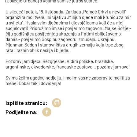
(Collegio Urbano) s kojima sam se jutros susreo.
U sljedeći petak, 18. listopada, Zaklada „Pomoć Crkvi u nevolji“
organizira molitvenu inicijativu „Milijun djece moli krunicu za mir
u svijetu“. Hvala svim dječacima i djevojčicama koji će u njoj
sudjelovati! Pridružimo im se i povjerimo zagovoru Majke Božje -
čiju godišnjicu posljednjeg ukazanja u Fatimi obilježavamo
danas - povjerimo Gospinu zagovoru izmučenu Ukrajinu,
Mjanmar, Sudan i stanovništva drugih zemalja koja trpe zbog
rata i raznih oblik nasilja i bijede.
Pozdravljam djecu Bezgrješne. Vidim poljske, brazilske,
argentinske, ekvadorske, francuske zastave… pozdravljam sve!
Svima želim ugodnu nedjelju. I molim vas ne zaboravite moliti za
mene. Dobar tek i doviđenja!
Ispišite stranicu:
Podijelite na: