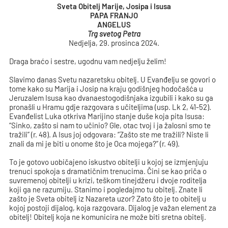
Sveta Obitelj Marije, Josipa i Isusa
PAPA FRANJO
ANGELUS
Trg svetog Petra
Nedjelja, 29. prosinca 2024.
Draga braćo i sestre, ugodnu vam nedjelju želim!
Slavimo danas Svetu nazaretsku obitelj. U Evanđelju se govori o
tome kako su Marija i Josip na kraju godišnjeg hodočašća u
Jeruzalem Isusa kao dvanaestogodišnjaka izgubili i kako su ga
pronašli u Hramu gdje razgovara s učiteljima (usp. Lk 2, 41-52).
Evanđelist Luka otkriva Marijino stanje duše koja pita Isusa:
“Sinko, zašto si nam to učinio? Gle, otac tvoj i ja žalosni smo te
tražili” (r. 48). A Isus joj odgovara: “Zašto ste me tražili? Niste li
znali da mi je biti u onome što je Oca mojega?” (r. 49).
To je gotovo uobičajeno iskustvo obitelji u kojoj se izmjenjuju
trenuci spokoja s dramatičnim trenucima. Čini se kao priča o
suvremenoj obitelji u krizi, teškom tinejdžeru i dvoje roditelja
koji ga ne razumiju. Stanimo i pogledajmo tu obitelj. Znate li
zašto je Sveta obitelj iz Nazareta uzor? Zato što je to obitelj u
kojoj postoji dijalog, koja razgovara. Dijalog je važan element za
obitelj! Obitelj koja ne komunicira ne može biti sretna obitelj.