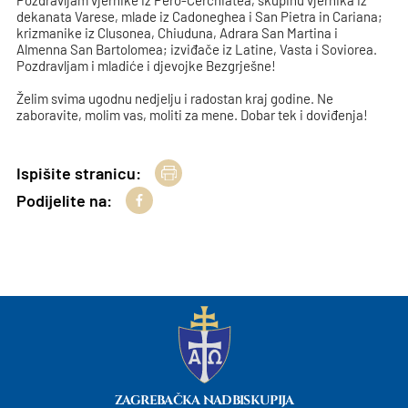
Pozdravljam vjernike iz Pero-Cerchiatea, skupinu vjernika iz
dekanata Varese, mlade iz Cadoneghea i San Pietra in Cariana;
krizmanike iz Clusonea, Chiuduna, Adrara San Martina i
Almenna San Bartolomea; izviđače iz Latine, Vasta i Soviorea.
Pozdravljam i mladiće i djevojke Bezgrješne!
Želim svima ugodnu nedjelju i radostan kraj godine. Ne
zaboravite, molim vas, moliti za mene. Dobar tek i doviđenja!
Ispišite stranicu:
Podijelite na:
ZAGREBAČKA NADBISKUPIJA