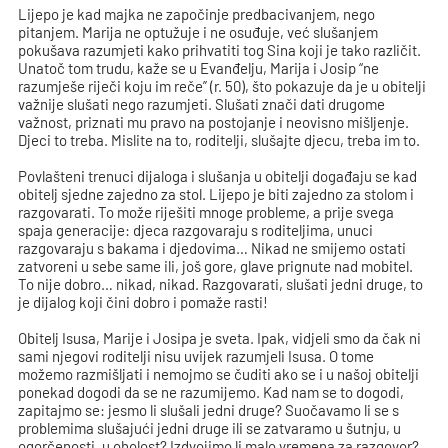
Lijepo je kad majka ne započinje predbacivanjem, nego
pitanjem. Marija ne optužuje i ne osuđuje, već slušanjem
pokušava razumjeti kako prihvatiti tog Sina koji je tako različit.
Unatoč tom trudu, kaže se u Evanđelju, Marija i Josip “ne
razumješe riječi koju im reče” (r. 50), što pokazuje da je u obitelji
važnije slušati nego razumjeti. Slušati znači dati drugome
važnost, priznati mu pravo na postojanje i neovisno mišljenje.
Djeci to treba. Mislite na to, roditelji, slušajte djecu, treba im to.
Povlašteni trenuci dijaloga i slušanja u obitelji događaju se kad
obitelj sjedne zajedno za stol. Lijepo je biti zajedno za stolom i
razgovarati. To može riješiti mnoge probleme, a prije svega
spaja generacije: djeca razgovaraju s roditeljima, unuci
razgovaraju s bakama i djedovima… Nikad ne smijemo ostati
zatvoreni u sebe same ili, još gore, glave prignute nad mobitel.
To nije dobro… nikad, nikad. Razgovarati, slušati jedni druge, to
je dijalog koji čini dobro i pomaže rasti!
Obitelj Isusa, Marije i Josipa je sveta. Ipak, vidjeli smo da čak ni
sami njegovi roditelji nisu uvijek razumjeli Isusa. O tome
možemo razmišljati i nemojmo se čuditi ako se i u našoj obitelji
ponekad dogodi da se ne razumijemo. Kad nam se to dogodi,
zapitajmo se: jesmo li slušali jedni druge? Suočavamo li se s
problemima slušajući jedni druge ili se zatvaramo u šutnju, u
ogorčenosti, u oholost? Izdvojimo li malo vremena za razgovor?