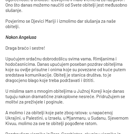
Ono što danas možemo naučiti od Svete obitelji jest međusobno
slušanje.
Povjerimo se Djevici Mariji i izmolimo dar slušanja za naše
obitelji.
Nakon Angelusa
Draga braćo i sestre!
Upućujem srdačnu dobrodošlicu svima vama, Rimljanima i
hodočasnicima. Danas upućujem poseban pozdrav obiteljima
koje su ovdje prisutne i onima koje su povezane od kuće putem
sredstava komunikacije. Obitelj je stanica društva, to je
dragocjeno blago koje treba podržavati i štititi.
U mislima sam s mnogim obiteljima u Južnoj Koreji koje danas
tuguju nakon dramatične zrakoplovne nesreće. Pridružujem se
molitvi za preživjele i poginule.
A molimo i za obitelji koje pate zbog ratova: u napaćenoj
Ukrajini, u Palestini, u Izraelu, u Mjanmaru, u Sudanu, Sjevernom
Kivuu, molimo za sve te obitelji pogođene ratom.