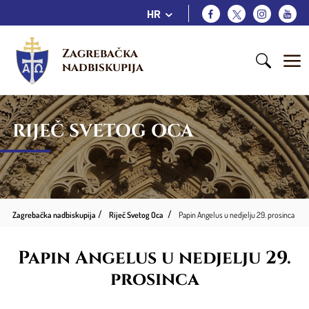
HR
Zagrebačka 
nadbiskupija
RIJEČ SVETOG OCA
Zagrebačka nadbiskupija
Riječ Svetog Oca
Papin Angelus u nedjelju 29. prosinca
Papin Angelus u nedjelju 29.
prosinca