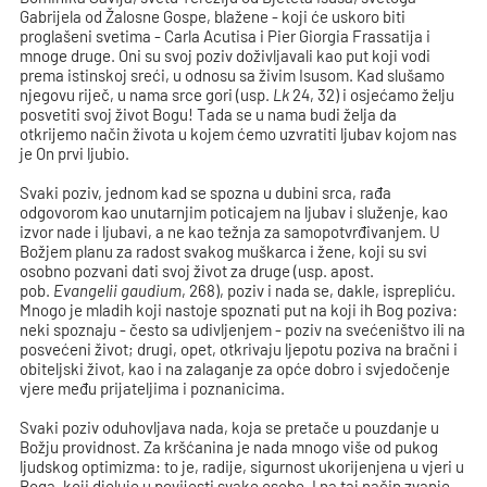
Gabrijela od Žalosne Gospe, blažene - koji će uskoro biti
proglašeni svetima - Carla Acutisa i Pier Giorgia Frassatija i
mnoge druge. Oni su svoj poziv doživljavali kao put koji vodi
prema istinskoj sreći, u odnosu sa živim Isusom. Kad slušamo
njegovu riječ, u nama srce gori (usp.
Lk
24, 32) i osjećamo želju
posvetiti svoj život Bogu! Tada se u nama budi želja da
otkrijemo način života u kojem ćemo uzvratiti ljubav kojom nas
je On prvi ljubio.
Svaki poziv, jednom kad se spozna u dubini srca, rađa
odgovorom kao unutarnjim poticajem na ljubav i služenje, kao
izvor nade i ljubavi, a ne kao težnja za samopotvrđivanjem. U
Božjem planu za radost svakog muškarca i žene, koji su svi
osobno pozvani dati svoj život za druge (usp. apost.
pob.
Evangelii gaudium
, 268), poziv i nada se, dakle, isprepliću.
Mnogo je mladih koji nastoje spoznati put na koji ih Bog poziva:
neki spoznaju - često sa udivljenjem - poziv na svećeništvo ili na
posvećeni život; drugi, opet, otkrivaju ljepotu poziva na bračni i
obiteljski život, kao i na zalaganje za opće dobro i svjedočenje
vjere među prijateljima i poznanicima.
Svaki poziv oduhovljava nada, koja se pretače u pouzdanje u
Božju providnost. Za kršćanina je nada mnogo više od pukog
ljudskog optimizma: to je, radije, sigurnost ukorijenjena u vjeri u
Boga, koji djeluje u povijesti svake osobe. I na taj način zvanje