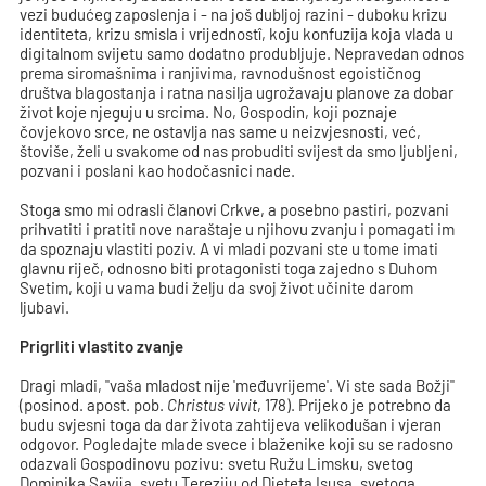
vezi budućeg zaposlenja i - na još dubljoj razini - duboku krizu
identiteta, krizu smisla i vrijednostî, koju konfuzija koja vlada u
digitalnom svijetu samo dodatno produbljuje. Nepravedan odnos
prema siromašnima i ranjivima, ravnodušnost egoističnog
društva blagostanja i ratna nasilja ugrožavaju planove za dobar
život koje njeguju u srcima. No, Gospodin, koji poznaje
čovjekovo srce, ne ostavlja nas same u neizvjesnosti, već,
štoviše, želi u svakome od nas probuditi svijest da smo ljubljeni,
pozvani i poslani kao hodočasnici nade.
Stoga smo mi odrasli članovi Crkve, a posebno pastiri, pozvani
prihvatiti i pratiti nove naraštaje u njihovu zvanju i pomagati im
da spoznaju vlastiti poziv. A vi mladi pozvani ste u tome imati
glavnu riječ, odnosno biti protagonisti toga zajedno s Duhom
Svetim, koji u vama budi želju da svoj život učinite darom
ljubavi.
Prigrliti vlastito zvanje
Dragi mladi, "vaša mladost nije 'međuvrijeme'. Vi ste sada Božji"
(posinod. apost. pob.
Christus vivit
, 178). Prijeko je potrebno da
budu svjesni toga da dar života zahtijeva velikodušan i vjeran
odgovor. Pogledajte mlade svece i blaženike koji su se radosno
odazvali Gospodinovu pozivu: svetu Ružu Limsku, svetog
Dominika Savija, svetu Tereziju od Djeteta Isusa, svetoga