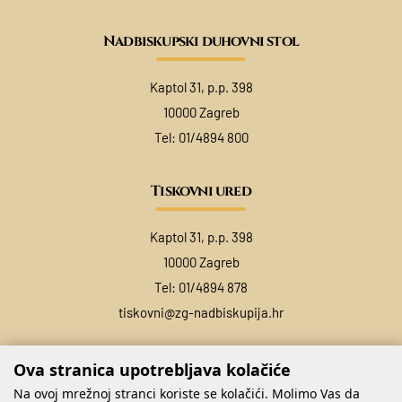
Nadbiskupski duhovni stol
Kaptol 31, p.p. 398
10000 Zagreb
Tel:
01/4894 800
Tiskovni ured
Kaptol 31, p.p. 398
10000 Zagreb
Tel:
01/4894 878
tiskovni@zg-nadbiskupija.hr
Ova stranica upotrebljava kolačiće
Na ovoj mrežnoj stranci koriste se kolačići. Molimo Vas da