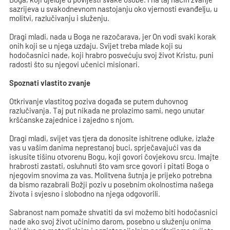
sazrijeva u svakodnevnom nastojanju oko vjernosti evanđelju, u
molitvi, razlučivanju i služenju.
Dragi mladi, nada u Boga ne razočarava, jer On vodi svaki korak
onih koji se u njega uzdaju. Svijet treba mlade koji su
hodočasnici nade, koji hrabro posvećuju svoj život Kristu, puni
radosti što su njegovi učenici misionari.
Spoznati vlastito zvanje
Otkrivanje vlastitog poziva događa se putem duhovnog
razlučivanja. Taj put nikada ne prolazimo sami, nego unutar
kršćanske zajednice i zajedno s njom.
Dragi mladi, svijet vas tjera da donosite ishitrene odluke, izlaže
vas u vašim danima neprestanoj buci, sprječavajući vas da
iskusite tišinu otvorenu Bogu, koji govori čovjekovu srcu. Imajte
hrabrosti zastati, osluhnuti što vam srce govori i pitati Boga o
njegovim snovima za vas. Molitvena šutnja je prijeko potrebna
da bismo razabrali Božji poziv u posebnim okolnostima našega
života i svjesno i slobodno na njega odgovorili.
Sabranost nam pomaže shvatiti da svi možemo biti hodočasnici
nade ako svoj život učinimo darom, posebno u služenju onima