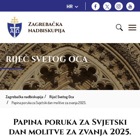
HR
Zagrebačka 
nadbiskupija
RIJEČ SVETOG OCA
Zagrebačka nadbiskupija
Riječ Svetog Oca
Papina poruka za Svjetski dan molitve za zvanja 2025.
Papina poruka za Svjetski
dan molitve za zvanja 2025.