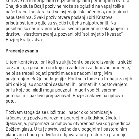
koji žive na materijalnim i egzistencijalnim periferijama svijeta.
Onaj tko sluša Božji poziv ne može se oglušiti na vapaj tolike
naše braće i sestara koji se osjećaju isključenima, ranjenima i
napuštenima. Svaki poziv otvara poslanju biti Kristova
prisutnost tamo gdje su svjetlo i utjeha najpotrebniji. Na
poseban su način vjernici laici, svojim predanim zalaganjem u
društvu i vlastitom zvanju, pozvani biti "sol, svjetlo i kvasac"
Božjeg kraljevstva.
Praćenje zvanja
U tom kontekstu, oni koji su uključeni u pastoral zvanja i u službi
su zvanja, a posebno oni koji su zaduženi za duhovno praćenje,
ne bi se trebali bojati pratiti mlade s nadom i strpljivim
povjerenjem Božje pedagogije. Radi se o tome da trebaju za njih
biti oni koji su sposobni saslušati ih i primati ih s poštovanjem;
oni u koje se mladi mogu pouzdati, mudri vodiči, spremni
pomoći im i pažljivo prepoznavati Božje znakove na njihovu
putu.
Pozivam stoga da se uloži trud i napor oko promicanja
kršćanskog poziva na raznim područjima ljudskog života i
djelovanja, potpomažući duhovnu otvorenost svakog pojedinca
Božjem glasu. U tu je svrhu važno da u odgojnim i pastoralnim
planovima budu predviđeni odgovarajući prostori za praćenje