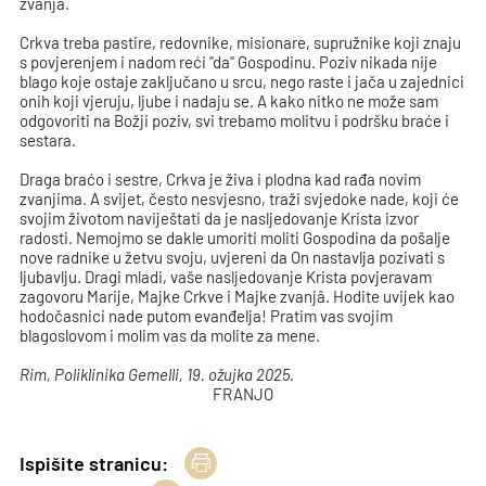
zvanjâ.
Crkva treba pastire, redovnike, misionare, supružnike koji znaju
s povjerenjem i nadom reći "da" Gospodinu. Poziv nikada nije
blago koje ostaje zaključano u srcu, nego raste i jača u zajednici
onih koji vjeruju, ljube i nadaju se. A kako nitko ne može sam
odgovoriti na Božji poziv, svi trebamo molitvu i podršku braće i
sestara.
Draga braćo i sestre, Crkva je živa i plodna kad rađa novim
zvanjima. A svijet, često nesvjesno, traži svjedoke nade, koji će
svojim životom naviještati da je nasljedovanje Krista izvor
radosti. Nemojmo se dakle umoriti moliti Gospodina da pošalje
nove radnike u žetvu svoju, uvjereni da On nastavlja pozivati s
ljubavlju. Dragi mladi, vaše nasljedovanje Krista povjeravam
zagovoru Marije, Majke Crkve i Majke zvanjâ. Hodite uvijek kao
hodočasnici nade putom evanđelja! Pratim vas svojim
blagoslovom i molim vas da molite za mene.
Rim, Poliklinika Gemelli, 19. ožujka 2025.
FRANJO
Ispišite stranicu: