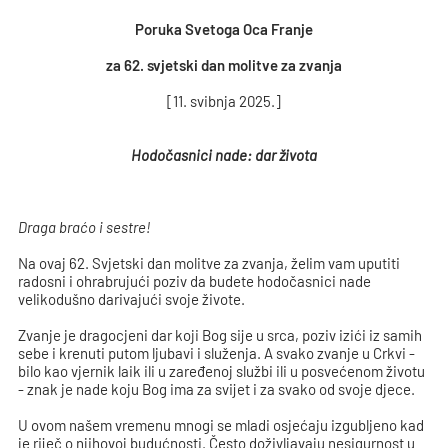
Poruka Svetoga Oca Franje
za 62. svjetski dan molitve za zvanja
[11. svibnja 2025.]
Hodočasnici nade: dar života
Draga braćo i sestre!
Na ovaj 62. Svjetski dan molitve za zvanja, želim vam uputiti
radosni i ohrabrujući poziv da budete hodočasnici nade
velikodušno darivajući svoje živote.
Zvanje je dragocjeni dar koji Bog sije u srca, poziv izići iz samih
sebe i krenuti putom ljubavi i služenja. A svako zvanje u Crkvi -
bilo kao vjernik laik ili u zaređenoj službi ili u posvećenom životu
- znak je nade koju Bog ima za svijet i za svako od svoje djece.
U ovom našem vremenu mnogi se mladi osjećaju izgubljeno kad
je riječ o njihovoj budućnosti. Često doživljavaju nesigurnost u