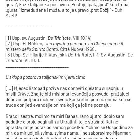
guraj“, kaže talijanska poslovica. Postoji, ipak, „prst“ koji treba
„gurati“ između žene i muža, a to je upravo „prst Božji“ - Duh
Sveti!
——————————————-
[1] Usp. sv. Augustin,
De Trinitate
, VIII,10,14)
[2] Usp. H. Mühlen,
Una mystica persona. La Chiesa come il
mistero dello Spirito Santo
, Città Nuova, 1968.
[3] Usp. Sv. Hilarije Piktavijski,
De Trinitate
, II,1; Sv. Augustin,
De
Trinitate
, VI, 10,11.
_____________________________
U sklopu pozdrava talijanskim vjernicima
[…] Mjesec listopad poziva nas obnoviti djelatnu suradnju u
misiji Crkve. Znajte biti misionari evanđelja posvuda, pružajući
duhovnu potporu molitve i svoju konkretnu pomoć onima koji se
trude donijeti evanđelje onima koji ga još ne poznaju.
Braćo i sestre, molimo za mir! Danas, rano ujutro, dobio sam
podatke o broju poginulih u Ukrajini: to je strašno! Rat ne
oprašta; rat je poraz od samog početka. Molimo se Gospodinu za
mir, da mir udijeli svima, svima nama. I ne zaboravimo Mjanmar;
ne zaboravimo Palestinu koja trpi nehumane napade; ne