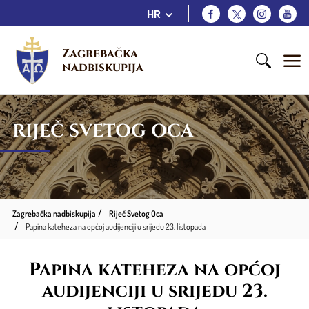
HR
Zagrebačka 
nadbiskupija
RIJEČ SVETOG OCA
Zagrebačka nadbiskupija
Riječ Svetog Oca
Papina kateheza na općoj audijenciji u srijedu 23. listopada
Papina kateheza na općoj
audijenciji u srijedu 23.