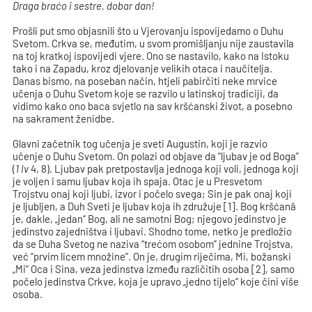
Draga braćo i sestre, dobar dan!
Prošli put smo objasnili što u Vjerovanju ispovijedamo o Duhu
Svetom. Crkva se, međutim, u svom promišljanju nije zaustavila
na toj kratkoj ispovijedi vjere. Ono se nastavilo, kako na Istoku
tako i na Zapadu, kroz djelovanje velikih otaca i naučitelja.
Danas bismo, na poseban način, htjeli pabirčiti neke mrvice
učenja o Duhu Svetom koje se razvilo u latinskoj tradiciji, da
vidimo kako ono baca svjetlo na sav kršćanski život, a posebno
na sakrament ženidbe.
Glavni začetnik tog učenja je sveti Augustin, koji je razvio
učenje o Duhu Svetom. On polazi od objave da “ljubav je od Boga”
(
1 Iv
4, 8). Ljubav pak pretpostavlja jednoga koji voli, jednoga koji
je voljen i samu ljubav koja ih spaja. Otac je u Presvetom
Trojstvu onaj koji ljubi, izvor i počelo svega; Sin je pak onaj koji
je ljubljen, a Duh Sveti je ljubav koja ih združuje [1]. Bog kršćanâ
je, dakle, „jedan“ Bog, ali ne samotni Bog; njegovo jedinstvo je
jedinstvo zajedništva i ljubavi. Shodno tome, netko je predložio
da se Duha Svetog ne naziva “trećom osobom” jednine Trojstva,
već “prvim licem množine”. On je, drugim riječima, Mi, božanski
„Mi“ Oca i Sina, veza jedinstva između različitih osoba [2], samo
počelo jedinstva Crkve, koja je upravo „jedno tijelo“ koje čini više
osoba.