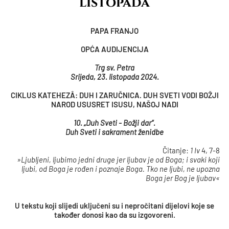
listopada
PAPA FRANJO
OPĆA AUDIJENCIJA
Trg sv. Petra
Srijeda, 23. listopada 2024.
CIKLUS KATEHEZÂ: DUH I ZARUČNICA. DUH SVETI VODI BOŽJI
NAROD USUSRET ISUSU, NAŠOJ NADI
10. „Duh Sveti - Božji dar“.
Duh Sveti i sakrament ženidbe
Čitanje:
1 Iv
4, 7-8
»Ljubljeni, ljubimo jedni druge jer ljubav je od Boga; i svaki koji
ljubi, od Boga je rođen i poznaje Boga. Tko ne ljubi, ne upozna
Boga jer Bog je ljubav«
U tekstu koji slijedi uključeni su i nepročitani dijelovi koje se
također donosi kao da su izgovoreni.