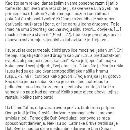
Kao što sam rekao, danas želim s vama posebno razmišljati o
tome što Duh Sveti ima reći obitelji. Kakve veze Duh Sveti, na
primjer, ima s brakom? Jako mnogo, možda i ono bitno, i
pokušat ću objasniti zašto! Kršćanska ženidba je sakrament
darivanja muškarca i žene, oni se daruju jedno drugome. To je
imao na umu Stvoritelj kad „na svoju sliku stvori… čovjeka, […]
muško i žensko stvori ih“ (
Post
1, 27). Ljudski je par stoga prvo i
osnovno ostvarenje zajedništva ljubavi koje je Trojstvo.
I supruzi također trebaju činiti prvo lice množine, jedan „mi“. Oni
trebaju stajati jedno pred drugim kao „ja“ i „ti“, a pred ostatkom
svijeta, uključujući djecu, kao „mi“. Kako je lijepo čuti majku
kako govori svojoj djeci: „Tvoj otac i ja…“, kao što je Marija rekla
Isusu kad su ga kao dvanaestogodišnjaka našli u hramu
(usp.
Lk
2, 48), i čuti oca kako govori: „Tvoja majka i ja“, gotovo
kao da su jedna osoba. Koliko je samo djeci potrebno to
jedinstvo - oca i majke zajedno - jedinstvo roditeljâ i koliko
samo silno pate kad ga nema! Koliko pate djeca očeva koji se
rastaju, koliko samo pate!
Da bi, međutim, odgovarao ovom pozivu, brak treba potporu
Onoga koji je Dar, štoviše darivanje samoga sebe u pravom
smislu riječi. Tamo gdje Duh Sveti ulazi, ponovno se rađa
sposobnost darivanja. Neki su oci Latinske Crkve tvrdili da je
Duh Sveti - budući da je međusobno darivanje Oca i Sina u