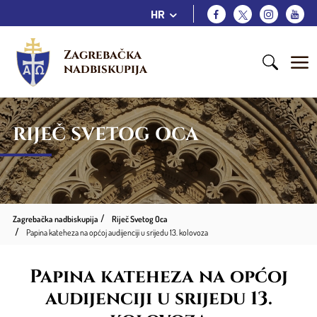
HR
Zagrebačka 
nadbiskupija
RIJEČ SVETOG OCA
Zagrebačka nadbiskupija
Riječ Svetog Oca
Papina kateheza na općoj audijenciji u srijedu 13. kolovoza
Papina kateheza na općoj
audijenciji u srijedu 13.