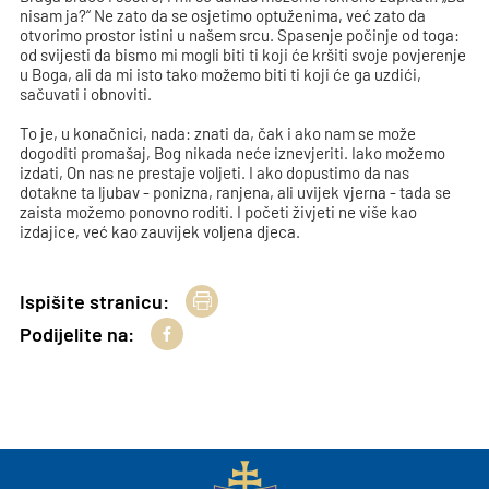
nisam ja?“ Ne zato da se osjetimo optuženima, već zato da
otvorimo prostor istini u našem srcu. Spasenje počinje od toga:
od svijesti da bismo mi mogli biti ti koji će kršiti svoje povjerenje
u Boga, ali da mi isto tako možemo biti ti koji će ga uzdići,
sačuvati i obnoviti.
To je, u konačnici, nada: znati da, čak i ako nam se može
dogoditi promašaj, Bog nikada neće iznevjeriti. Iako možemo
izdati, On nas ne prestaje voljeti. I ako dopustimo da nas
dotakne ta ljubav - ponizna, ranjena, ali uvijek vjerna - tada se
zaista možemo ponovno roditi. I početi živjeti ne više kao
izdajice, već kao zauvijek voljena djeca.
Ispišite stranicu:
Podijelite na: