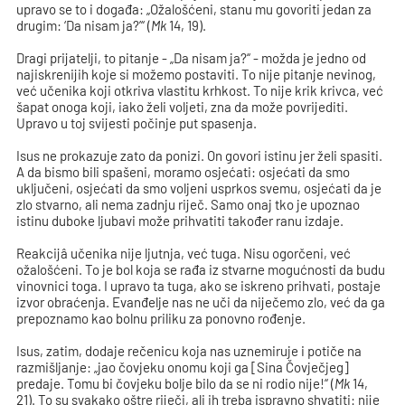
upravo se to i događa: „Ožalošćeni, stanu mu govoriti jedan za
drugim: ‘Da nisam ja?’“ (
Mk
14, 19).
Dragi prijatelji, to pitanje - „Da nisam ja?“ - možda je jedno od
najiskrenijih koje si možemo postaviti. To nije pitanje nevinog,
već učenika koji otkriva vlastitu krhkost. To nije krik krivca, već
šapat onoga koji, iako želi voljeti, zna da može povrijediti.
Upravo u toj svijesti počinje put spasenja.
Isus ne prokazuje zato da ponizi. On govori istinu jer želi spasiti.
A da bismo bili spašeni, moramo osjećati: osjećati da smo
uključeni, osjećati da smo voljeni usprkos svemu, osjećati da je
zlo stvarno, ali nema zadnju riječ. Samo onaj tko je upoznao
istinu duboke ljubavi može prihvatiti također ranu izdaje.
Reakcijâ učenika nije ljutnja, već tuga. Nisu ogorčeni, već
ožalošćeni. To je bol koja se rađa iz stvarne mogućnosti da budu
vinovnici toga. I upravo ta tuga, ako se iskreno prihvati, postaje
izvor obraćenja. Evanđelje nas ne uči da niječemo zlo, već da ga
prepoznamo kao bolnu priliku za ponovno rođenje.
Isus, zatim, dodaje rečenicu koja nas uznemiruje i potiče na
razmišljanje: „jao čovjeku onomu koji ga [Sina Čovječjeg]
predaje. Tomu bi čovjeku bolje bilo da se ni rodio nije!“ (
Mk
14,
21). To su svakako oštre riječi, ali ih treba ispravno shvatiti: nije