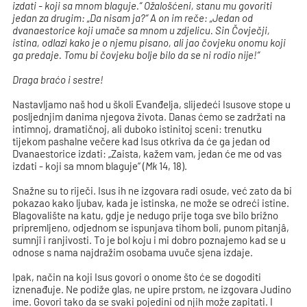
izdati - koji sa mnom blaguje.“ Ožalošćeni, stanu mu govoriti
jedan za drugim: „Da nisam ja?“ A on im reče: „Jedan od
dvanaestorice koji umače sa mnom u zdjelicu. Sin Čovječji,
istina, odlazi kako je o njemu pisano, ali jao čovjeku onomu koji
ga predaje. Tomu bi čovjeku bolje bilo da se ni rodio nije!“
Draga braćo i sestre!
Nastavljamo naš hod u školi Evanđelja, slijedeći Isusove stope u
posljednjim danima njegova života. Danas ćemo se zadržati na
intimnoj, dramatičnoj, ali duboko istinitoj sceni: trenutku
tijekom pashalne večere kad Isus otkriva da će ga jedan od
Dvanaestorice izdati: „Zaista, kažem vam, jedan će me od vas
izdati - koji sa mnom blaguje“ (
Mk
14, 18).
Snažne su to riječi. Isus ih ne izgovara radi osude, već zato da bi
pokazao kako ljubav, kada je istinska, ne može se odreći istine.
Blagovalište na katu, gdje je nedugo prije toga sve bilo brižno
pripremljeno, odjednom se ispunjava tihom boli, punom pitanjâ,
sumnjî i ranjivosti. To je bol koju i mi dobro poznajemo kad se u
odnose s nama najdražim osobama uvuče sjena izdaje.
Ipak, način na koji Isus govori o onome što će se dogoditi
iznenađuje. Ne podiže glas, ne upire prstom, ne izgovara Judino
ime. Govori tako da se svaki pojedini od njih može zapitati. I