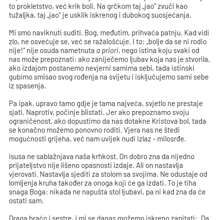
to prokletstvo, već krik boli. Na grčkom taj „jao“ zvuči kao
tužaljka, taj „jao“ je usklik iskrenog i dubokog suosjećanja.
Mi smo naviknuti suditi. Bog, međutim, prihvaća patnju. Kad vidi
zlo, ne osvećuje se, već se ražalošćuje. I to: „bolje da se ni rodio
nije!“ nije osuda nametnuta
a priori
, nego istina koju svaki od
nas može prepoznati: ako zaniječemo ljubav koja nas je stvorila,
ako izdajom postanemo nevjerni samima sebi, tada istinski
gubimo smisao svog rođenja na svijetu i isključujemo sami sebe
iz spasenja.
Pa ipak, upravo tamo gdje je tama najveća, svjetlo ne prestaje
sjati. Naprotiv, počinje blistati. Jer ako prepoznamo svoju
ograničenost, ako dopustimo da nas dotakne Kristova bol, tada
se konačno možemo ponovno roditi. Vjera nas ne štedi
mogućnosti grijeha, već nam uvijek nudi izlaz - milosrđe.
Isusa ne sablažnjava naša krhkost. On dobro zna da nijedno
prijateljstvo nije lišeno opasnosti izdaje. Ali on nastavlja
vjerovati. Nastavlja sjediti za stolom sa svojima. Ne odustaje od
lomljenja kruha također za onoga koji će ga izdati. To je tiha
snaga Boga: nikada ne napušta stol ljubavi, pa ni kad zna da će
ostati sam.
Draga braćo i sestre, i mi se danas možemo iskreno zapitati: „Da