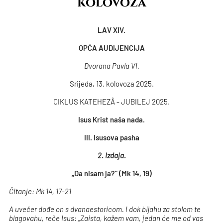
kolovoza
LAV XIV.
OPĆA AUDIJENCIJA
Dvorana Pavla VI.
Srijeda, 13. kolovoza 2025.
CIKLUS KATEHEZÂ - JUBILEJ 2025.
Isus Krist naša nada.
III. Isusova pasha
2. Izdaja.
„Da nisam ja?“ (Mk 14, 19)
Čitanje: Mk 14, 17-21
A uvečer dođe on s dvanaestoricom. I dok bijahu za stolom te
blagovahu, reče Isus: „Zaista, kažem vam, jedan će me od vas