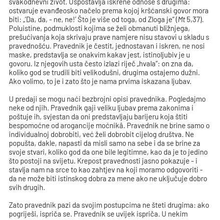
svakodnevni život. Uspostavlja iskrene odnose s drugima:
ostvaruje evanđeosko načelo prema kojoj kršćanski govor mora
biti: „’Da, da, - ne, ne!’ Što je više od toga, od Zloga je“ (
Mt
5,37).
Poluistine, podmuklosti kojima se želi obmanuti bližnjega,
prešućivanja koja skrivaju prave namjere nisu stavovi u skladu s
pravednošću. Pravednik je čestit, jednostavan i iskren, ne nosi
maske, predstavlja se onakvim kakav jest, istinoljubiv je u
govoru. Iz njegovih usta često izlazi riječ „hvala“: on zna da,
koliko god se trudili biti velikodušni, drugima ostajemo dužni.
Ako volimo, to je i zato što je nama prvima iskazana ljubav.
U predaji se mogu naći bezbrojni opisi pravednika. Pogledajmo
neke od njih. Pravednik gaji veliku ljubav prema zakonima i
poštuje ih, svjestan da oni predstavljaju barijeru koja štiti
bespomoćne od arogancije moćnikâ. Pravednik ne brine samo o
individualnoj dobrobiti, već želi dobrobit cijelog društva. Ne
popušta, dakle, napasti da misli samo na sebe i da se brine za
svoje stvari, koliko god da one bile legitimne, kao da je to jedino
što postoji na svijetu. Krepost pravednosti jasno pokazuje - i
stavlja nam na srce to kao zahtjev na koji moramo odgovoriti -
da ne može biti istinskog dobra za mene ako ne uključuje dobro
svih drugih.
Zato pravednik pazi da svojim postupcima ne šteti drugima: ako
pogriješi, ispriča se. Pravednik se uvijek ispriča. U nekim