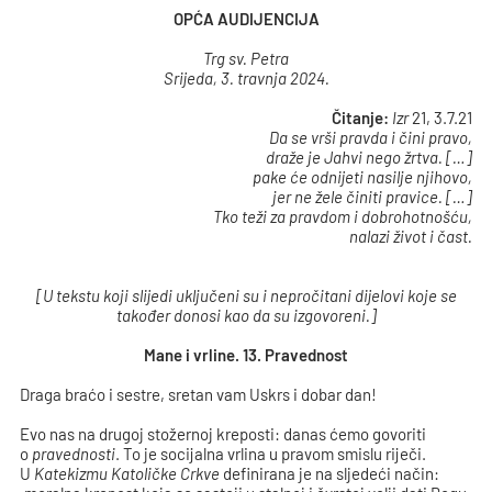
OPĆA AUDIJENCIJA
Trg sv. Petra
Srijeda, 3. travnja 2024.
Čitanje
:
Izr
21, 3.7.21
Da se vrši pravda i čini pravo,
draže je Jahvi nego žrtva.
[…]
pake će odnijeti nasilje njihovo,
jer ne žele činiti pravice.
[…]
Tko teži za pravdom i dobrohotnošću,
nalazi život i čast.
[U tekstu koji slijedi uključeni su i nepročitani dijelovi koje se
također donosi kao da su izgovoreni.]
Mane i vrline. 13. Pravednost
Draga braćo i sestre, sretan vam Uskrs i dobar dan!
Evo nas na drugoj stožernoj kreposti: danas ćemo govoriti
o
pravednosti
. To je socijalna vrlina u pravom smislu riječi.
U
Katekizmu Katoličke Crkve
definirana je na sljedeći način: