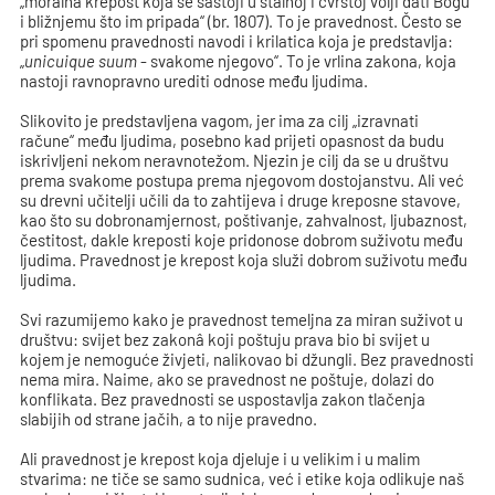
„moralna krepost koja se sastoji u stalnoj i čvrstoj volji dati Bogu
i bližnjemu što im pripada“ (br. 1807). To je pravednost. Često se
pri spomenu pravednosti navodi i krilatica koja je predstavlja:
„
unicuique suum
- svakome njegovo“. To je vrlina zakona, koja
nastoji ravnopravno urediti odnose među ljudima.
Slikovito je predstavljena vagom, jer ima za cilj „izravnati
račune“ među ljudima, posebno kad prijeti opasnost da budu
iskrivljeni nekom neravnotežom. Njezin je cilj da se u društvu
prema svakome postupa prema njegovom dostojanstvu. Ali već
su drevni učitelji učili da to zahtijeva i druge kreposne stavove,
kao što su dobronamjernost, poštivanje, zahvalnost, ljubaznost,
čestitost, dakle kreposti koje pridonose dobrom suživotu među
ljudima. Pravednost je krepost koja služi dobrom suživotu među
ljudima.
Svi razumijemo kako je pravednost temeljna za miran suživot u
društvu: svijet bez zakonâ koji poštuju prava bio bi svijet u
kojem je nemoguće živjeti, nalikovao bi džungli. Bez pravednosti
nema mira. Naime, ako se pravednost ne poštuje, dolazi do
konflikata. Bez pravednosti se uspostavlja zakon tlačenja
slabijih od strane jačih, a to nije pravedno.
Ali pravednost je krepost koja djeluje i u velikim i u malim
stvarima: ne tiče se samo sudnica, već i etike koja odlikuje naš