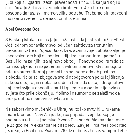
ljudi koji su „gladni i žedni pravednosti“ (
Mt
5, 6), sanjari koji u
srcu čuvaju želju za sveopćim bratstvom. A za tim snom,
posebno danas, svi imamo veliku potrebu. Trebamo biti pravedni
muškarci i žene i to će nas učiniti sretnima.
Apel Svetoga Oca
S Bliskog Istoka nastavljaju, nažalost, i dalje stizati tužne vijesti.
Još jednom ponavljam svoj odlučan zahtjev za trenutnim
prekidom vatre u Pojasu Gaze. Izražavam svoje duboko žaljenje
zbog volontera koji su poginuli dijeleći humanitarnu pomoć u
Gazi. Molim za njih i za njihove obitelji. Ponovno apeliram da se
tom iscrpljenom i napaćenom civilnom stanovništvu omogući
pristup humanitarnoj pomoći i da se taoce odmah pusti na
slobodu. Neka se izbjegava svaki neodgovoran pokušaj širenja
sukoba u toj regiji i neka se radi na tome da se taj i drugi ratovi
koji nastavljaju donositi smrti i trpljenje u mnogim dijelovima
svijeta što prije okončaju. Molimo i neumorno se zalažimo da
oružje utihne i ponovno zavlada mir.
Ne zaboravimo mučeničku Ukrajinu, toliko mrtvih! U rukama
imam krunicu i Novi Zavjet koji su pripadali vojniku koji je
poginuo u ratu. Taj se mladić zvao Oleksandr, Aleksandar, imao
je 23 godine. Aleksandar je čitao Novi Zavjet i Psalme i podcrtao
je, u Knjizi Psalama, Psalam 129: „Iz dubine, Jahve, vapijem tebi: