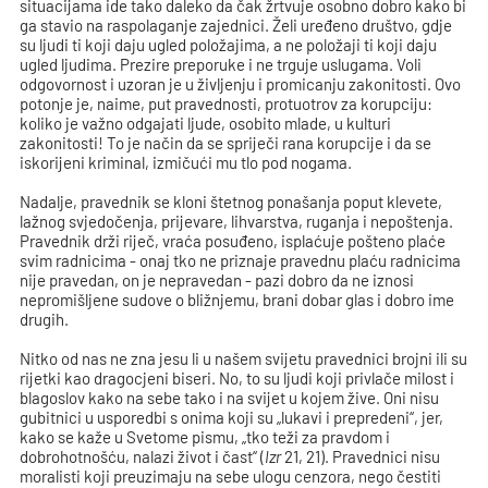
situacijama ide tako daleko da čak žrtvuje osobno dobro kako bi
ga stavio na raspolaganje zajednici. Želi uređeno društvo, gdje
su ljudi ti koji daju ugled položajima, a ne položaji ti koji daju
ugled ljudima. Prezire preporuke i ne trguje uslugama. Voli
odgovornost i uzoran je u življenju i promicanju zakonitosti. Ovo
potonje je, naime, put pravednosti, protuotrov za korupciju:
koliko je važno odgajati ljude, osobito mlade, u kulturi
zakonitosti! To je način da se spriječi rana korupcije i da se
iskorijeni kriminal, izmičući mu tlo pod nogama.
Nadalje, pravednik se kloni štetnog ponašanja poput klevete,
lažnog svjedočenja, prijevare, lihvarstva, ruganja i nepoštenja.
Pravednik drži riječ, vraća posuđeno, isplaćuje pošteno plaće
svim radnicima - onaj tko ne priznaje pravednu plaću radnicima
nije pravedan, on je nepravedan - pazi dobro da ne iznosi
nepromišljene sudove o bližnjemu, brani dobar glas i dobro ime
drugih.
Nitko od nas ne zna jesu li u našem svijetu pravednici brojni ili su
rijetki kao dragocjeni biseri. No, to su ljudi koji privlače milost i
blagoslov kako na sebe tako i na svijet u kojem žive. Oni nisu
gubitnici u usporedbi s onima koji su „lukavi i prepredeni“, jer,
kako se kaže u Svetome pismu, „tko teži za pravdom i
dobrohotnošću, nalazi život i čast“ (
Izr
21, 21). Pravednici nisu
moralisti koji preuzimaju na sebe ulogu cenzora, nego čestiti