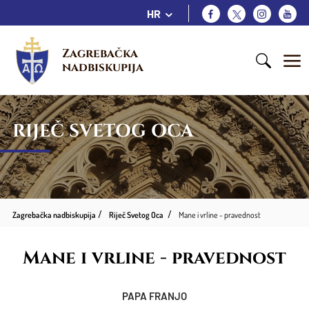
HR
Zagrebačka 
nadbiskupija
RIJEČ SVETOG OCA
Zagrebačka nadbiskupija
Riječ Svetog Oca
Mane i vrline - pravednost
Mane i vrline - pravednost
PAPA FRANJO