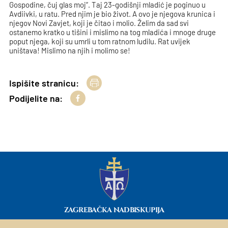
Gospodine, čuj glas moj“. Taj 23-godišnji mladić je poginuo u
Avdiivki, u ratu. Pred njim je bio život. A ovo je njegova krunica i
njegov Novi Zavjet, koji je čitao i molio. Želim da sad svi
ostanemo kratko u tišini i mislimo na tog mladića i mnoge druge
poput njega, koji su umrli u tom ratnom ludilu. Rat uvijek
uništava! Mislimo na njih i molimo se!
Ispišite stranicu:
Podijelite na:
ZAGREBAČKA NADBISKUPIJA