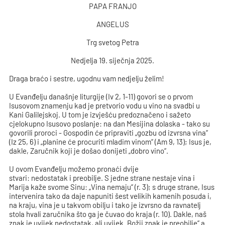
PAPA FRANJO
ANGELUS
Trg svetog Petra
Nedjelja 19. siječnja 2025.
Draga braćo i sestre, ugodnu vam nedjelju želim!
U Evanđelju današnje liturgije (Iv 2, 1-11) govori se o prvom
Isusovom znamenju kad je pretvorio vodu u vino na svadbi u
Kani Galilejskoj. U tom je izvješću predoznačeno i sažeto
cjelokupno Isusovo poslanje: na dan Mesijina dolaska - tako su
govorili proroci - Gospodin će pripraviti „gozbu od izvrsna vina“
(Iz 25, 6) i „planine će procuriti mladim vinom“ (Am 9, 13); Isus je,
dakle, Zaručnik koji je došao donijeti „dobro vino“.
U ovom Evanđelju možemo pronaći dvije
stvari: nedostatak i preobilje. S jedne strane nestaje vina i
Marija kaže svome Sinu: „Vina nemaju“ (r. 3); s druge strane, Isus
intervenira tako da daje napuniti šest velikih kamenih posuda i,
na kraju, vina je u takvom obilju i tako je izvrsno da ravnatelj
stola hvali zaručnika što ga je čuvao do kraja (r. 10). Dakle, naš
znak je uvijek nedostatak, ali uvijek „Božji znak je preobilje“ a