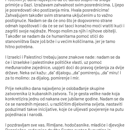
primirje u Gazi. Izražavam zahvalnost svim posrednicima. Lijepo
je posredovati oko postizanja mira. Hvala posrednicima!
Zahvaljujem također svim stranama uključenim u to važno
postignuće. Nadam se da će ono što je dogovoreno strane
odmah ispoštovati i da će se svi taoci konačno moći vratiti kući i
zagrliti svoje najdraže. Mnogo molim za njih i njihove obitelji.
Također se nadam da će humanitarna pomoć stići do
stanovništva Gaze još brže i u većim količinama, jer je tamo
hitno potrebna.
I Izraelci i Palestinci trebaju jasne znakove nade: nadam se da
će i izraelske i palestinske političke vlasti, uz pomoć
međunarodne zajednice, uspjeti doći do pravog rješenja za dvije
države. Neka svi kažu: „da“ dijalogu, „da“ pomirenju, „da“ miru! I
za to molimo: za dijalog, pomirenje i mir.
Prije nekoliko dana najavljeno je oslobađanje skupine
zatvorenika iz kubanskih zatvora. To je gesta velike nade koja
konkretizira jednu od nakana ove jubilarne godine. Nadam se da
će se narednih mjeseci, u različitim dijelovima svijeta, nastaviti
poduzimati takve inicijative, koje će ulijevati povjerenje na putu
pojedinaca i narodâ.
I pozdravljam sve vas, Rimljane, hodočasnike, mladiće i djevojke