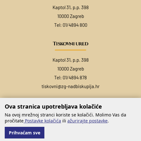
Kaptol 31, p.p. 398
10000 Zagreb
Tel:
01/4894 800
Tiskovni ured
Kaptol 31, p.p. 398
10000 Zagreb
Tel:
01/4894 878
tiskovni@zg-nadbiskupija.hr
Ova stranica upotrebljava kolačiće
Na ovoj mrežnoj stranci koriste se kolačići. Molimo Vas da
pročitate
Postavke kolačića
ili
ažurirajte postavke
.
Prihvaćam sve
@ COPYRIGHT ZAGREBAČKA NADBISKUPIJA 2026.