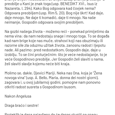
preobilje u Kani je znak toga (usp. BENEDIKT XVI., Isus iz
Nazareta, I, 294). Kako Bog odgovara kad čovjek nema?
Odgovara preobiljem (usp. Rim 5, 20). Bog nije škrt! Kad daje,
daje mnogo. Ne daje ti komadić, daje ti mnogo. Na naše
neimanje, Gospodin odgovara svojim preobiljem.
Na gozbi našega života - možemo reći - ponekad primijetimo da
nema vina: da nam nedostaju snage i mnogo toga. To se događa
kad nam brige koje nas muče, strahovi koji nas obuzimaju ili
razorne sile zla oduzmu užitak života, zanosnu radost i ljepotu
nade. Ali pazimo: pred nedostatkom, Gospodin daje, daje u
izobilju. To se čini proturječnim: što je veće nedostajanje, to je
veće Gospodinovo preobilje. Jer Gospodin želi slaviti s nama,
želi slaviti slavlje kojemu neće biti kraja.
Molimo se, dakle, Djevici Mariji. Neka nas Ona, koja je “Žena
novoga vina” (usp. A. Bello, Maria, donna dei nostri giorni),
zagovara i, u ovoj jubilarnoj godini, pomogne nam ponovno
otkriti radost susreta s Gospodinom Isusom.
Nakon Angelusa
Draga braćo i sestre!
Proteklih je dana najavljeno da će danas stupiti na snagu