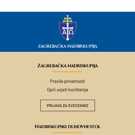
ZAGREBAČKA NADBISKUPIJA
Zagrebačka nadbiskupija
Pravila privatnosti
Opći uvjeti korištenja
PRIJAVA ZA SVEĆENIKE
Nadbiskupski duhovni stol