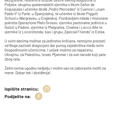
Bezgrješne, redovnice družbe Sestre svetog Augustina iz
Poljske, skupinu gvatemalskih vjernika s likom Señor de
Esquipulas i učenike školâ „Pedro Mercedes“ iz Cuence i „Juan
Pablo II“ iz Parle, u Španjolskoj, te učenike iz škole Piggott
School u Wargraveu, u Engleskoj. Pozdravljam mlade i misionare
pokreta Operazione Mato Grosso; vjernike pastoralne jedinice u
Guizzi u Padovi, vjernike iz Malgratea, Civatea i Lecco Alte te
vjernike iz Locorotonda; kao i grupu „Special Friends“ iz Estea.
U ovim danima molitve za jedinstvo kršćana, nemojmo prestati
od Boga zazivati dragocjeni dar punog zajedništva među svim
Gospodinovim učenicima. I uvijek molimo za napaćenu
Ukrajinu, za Palestinu, Izrael, Mjanmar i za sve narode koji pate
zbog rata.
Želim svima ugodnu nedjelju i molim vas ne zaboravite moliti za
mene. Dobar tek i doviđenja!
Ispišite stranicu:
Podijelite na: