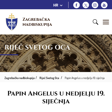
HR
Zagrebačka 
nadbiskupija
RIJEČ SVETOG OCA
Zagrebačka nadbiskupija
Riječ Svetog Oca
Papin Angelus u nedjelju 19. siječnja
Papin Angelus u nedjelju 19.
siječnja