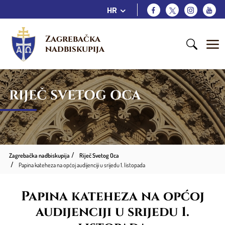
HR
Zagrebačka 
nadbiskupija
RIJEČ SVETOG OCA
Zagrebačka nadbiskupija
Riječ Svetog Oca
Papina kateheza na općoj audijenciji u srijedu 1. listopada
Papina kateheza na općoj
audijenciji u srijedu 1.