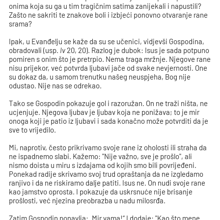
onima koja su ga u tim tragičnim satima zanijekali i napustili?
Zašto ne sakriti te znakove boli i izbjeći ponovno otvaranje rane
srama?
Ipak, u Evanđelju se kaže da su se učenici, vidjevši Gospodina,
obradovali (usp.
Iv
20, 20). Razlog je dubok: Isus je sada potpuno
pomiren s onim što je pretrpio. Nema traga mržnje. Njegove rane
nisu prijekor, već potvrda ljubavi jače od svake nevjernosti. One
su dokaz da, u samom trenutku našeg neuspjeha, Bog nije
odustao. Nije nas se odrekao.
Tako se Gospodin pokazuje gol i razoružan. On ne traži ništa, ne
ucjenjuje. Njegova ljubav je ljubav koja ne ponižava; to je mir
onoga koji je patio iz ljubavi i sada konačno može potvrditi da je
sve to vrijedilo.
Mi, naprotiv, često prikrivamo svoje rane iz oholosti ili straha da
ne ispadnemo slabi. Kažemo: "Nije važno, sve je prošlo", ali
nismo doista u miru s izdajama od kojih smo bili povrijeđeni.
Ponekad radije skrivamo svoj trud opraštanja da ne izgledamo
ranjivo i da ne riskiramo dalje patiti. Isus ne. On nudi svoje rane
kao jamstvo oprosta. I pokazuje da uskrsnuće nije brisanje
prošlosti, već njezina preobrazba u nadu milosrđa.
Zatim Gospodin ponavlja: „Mir vama!“ I dodaje: "Kao što mene