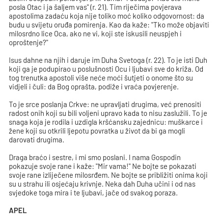
posla Otac i ja šaljem vas" (r. 21). Tim riječima povjerava
apostolima zadaću koja nije toliko moć koliko odgovornost: da
budu u svijetu oruđa pomirenja. Kao da kaže: "Tko može objaviti
milosrdno lice Oca, ako ne vi, koji ste iskusili neuspjeh i
oproštenje?"
Isus dahne na njih i daruje im Duha Svetoga (r. 22). To je isti Duh
koji ga je podupirao u poslušnosti Ocu i ljubavi sve do križa. Od
tog trenutka apostoli više neće moći šutjeti o onome što su
vidjeli i čuli: da Bog oprašta, podiže i vraća povjerenje.
To je srce poslanja Crkve: ne upravljati drugima, već prenositi
radost onih koji su bili voljeni upravo kada to nisu zaslužili. To je
snaga koja je rodila i uzdigla kršćansku zajednicu: muškarce i
žene koji su otkrili ljepotu povratka u život da bi ga mogli
darovati drugima.
Draga braćo i sestre, i mi smo poslani. I nama Gospodin
pokazuje svoje rane i kaže: "Mir vama!" Ne bojte se pokazati
svoje rane izliječene milosrđem. Ne bojte se približiti onima koji
su u strahu ili osjećaju krivnje. Neka dah Duha učini i od nas
svjedoke toga mira i te ljubavi, jače od svakog poraza.
APEL