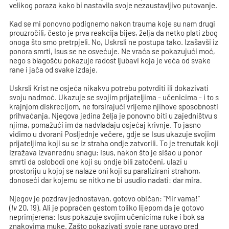
velikog poraza kako bi nastavila svoje nezaustavljivo putovanje.
Kad se mi ponovno podignemo nakon trauma koje su nam drugi
prouzročili, često je prva reakcija bijes, želja da netko plati zbog
onoga što smo pretrpjeli. No, Uskrsli ne postupa tako. Izašavši iz
ponora smrti, Isus se ne osvećuje. Ne vraća se pokazujući moć,
nego s blagošću pokazuje radost ljubavi koja je veća od svake
rane i jača od svake izdaje.
Uskrsli Krist ne osjeća nikakvu potrebu potvrditi ili dokazivati
svoju nadmoć. Ukazuje se svojim prijateljima - učenicima - i to s
krajnjom diskrecijom, ne forsirajući vrijeme njihove sposobnosti
prihvaćanja. Njegova jedina želja je ponovno biti u zajedništvu s
njima, pomažući im da nadvladaju osjećaj krivnje. To jasno
vidimo u dvorani Posljednje večere, gdje se Isus ukazuje svojim
prijateljima koji su se iz straha ondje zatvorili. To je trenutak koji
izražava izvanrednu snagu: Isus, nakon što je sišao u ponor
smrti da oslobodi one koji su ondje bili zatočeni, ulazi u
prostoriju u kojoj se nalaze oni koji su paralizirani strahom,
donoseći dar kojemu se nitko ne bi usudio nadati: dar mira.
Njegov je pozdrav jednostavan, gotovo običan: "Mir vama!"
(
Iv
20, 19). Ali je popraćen gestom toliko lijepom da je gotovo
neprimjerena: Isus pokazuje svojim učenicima ruke i bok sa
znakovima muke. Zašto pokazivati svoje rane upravo pred