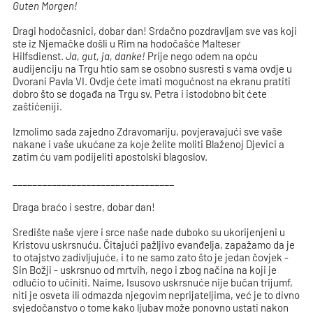
Guten Morgen!
Dragi hodočasnici, dobar dan! Srdačno pozdravljam sve vas koji
ste iz Njemačke došli u Rim na hodočašće Malteser
Hilfsdienst.
Ja, gut, ja, danke!
Prije nego odem na opću
audijenciju na Trgu htio sam se osobno susresti s vama ovdje u
Dvorani Pavla VI. Ovdje ćete imati mogućnost na ekranu pratiti
dobro što se događa na Trgu sv. Petra i istodobno bit ćete
zaštićeniji.
Izmolimo sada zajedno Zdravomariju, povjeravajući sve vaše
nakane i vaše ukućane za koje želite moliti Blaženoj Djevici a
zatim ću vam podijeliti apostolski blagoslov.
_________________________________
Draga braćo i sestre, dobar dan!
Središte naše vjere i srce naše nade duboko su ukorijenjeni u
Kristovu uskrsnuću. Čitajući pažljivo evanđelja, zapažamo da je
to otajstvo zadivljujuće, i to ne samo zato što je jedan čovjek -
Sin Božji - uskrsnuo od mrtvih, nego i zbog načina na koji je
odlučio to učiniti. Naime, Isusovo uskrsnuće nije bučan trijumf,
niti je osveta ili odmazda njegovim neprijateljima, već je to divno
svjedočanstvo o tome kako ljubav može ponovno ustati nakon