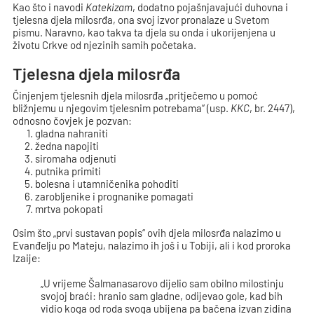
Kao što i navodi
Katekizam
, dodatno pojašnjavajući duhovna i
tjelesna djela milosrđa, ona svoj izvor pronalaze u Svetom
pismu. Naravno, kao takva ta djela su onda i ukorijenjena u
životu Crkve od njezinih samih početaka.
Tjelesna djela milosrđa
Činjenjem tjelesnih djela milosrđa „pritječemo u pomoć
bližnjemu u njegovim tjelesnim potrebama“ (usp.
KKC
, br. 2447),
odnosno čovjek je pozvan:
gladna nahraniti
žedna napojiti
siromaha odjenuti
putnika primiti
bolesna i utamničenika pohoditi
zarobljenike i prognanike pomagati
mrtva pokopati
Osim što „prvi sustavan popis“ ovih djela milosrđa nalazimo u
Evanđelju po Mateju, nalazimo ih još i u Tobiji, ali i kod proroka
Izaije:
„U vrijeme Šalmanasarovo dijelio sam obilno milostinju
svojoj braći: hranio sam gladne, odijevao gole, kad bih
vidio koga od roda svoga ubijena pa bačena izvan zidina