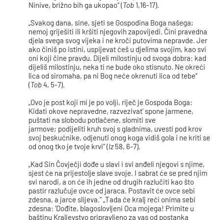
Ninive, brižno bih ga ukopao“ (
Tob
1,16-17).
„Svakog dana, sine, sjeti se Gospodina Boga našega;
nemoj griješiti ili kršiti njegovih zapovijedi. Čini pravedna
djela svega svog vijeka i ne kroči putovima nepravde. Jer
ako činiš po istini, uspijevat ćeš u djelima svojim, kao svi
oni koji čine pravdu. Dijeli milostinju od svoga dobra: kad
dijeliš milostinju, neka ti ne bude oko stisnuto. Ne okreći
lica od siromaha, pa ni Bog neće okrenuti lica od tebe“
(
Tob
4, 5-7).
„Ovo je post koji mi je po volji, riječ je Gospoda Boga:
Kidati okove nepravedne, razvezivat’ spone jarmene,
puštati na slobodu potlačene, slomiti sve
jarmove; podijeliti kruh svoj s gladnima, uvesti pod krov
svoj beskućnike, odjenuti onog koga vidiš gola i ne kriti se
od onog tko je tvoje krvi“ (
Iz
58, 6-7).
„Kad Sin Čovječji dođe u slavi i svi anđeli njegovi s njime,
sjest će na prijestolje slave svoje. I sabrat će se pred njim
svi narodi, a on će ih jedne od drugih razlučiti kao što
pastir razlučuje ovce od jaraca. Postavit će ovce sebi
zdesna, a jarce slijeva.“ „Tada će kralj reći onima sebi
zdesna: 'Dođite, blagoslovljeni Oca mojega! Primite u
baštinu Kraljevstvo pripravljeno za vas od postanka