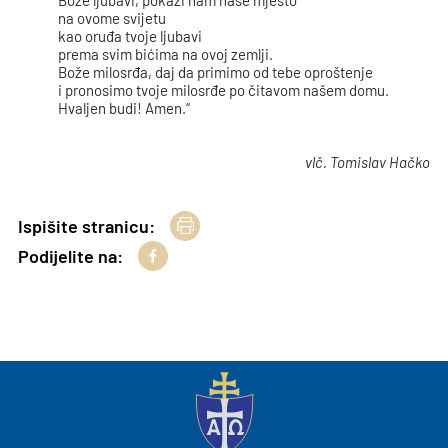
Bože ljubavi, pokaži nam naše mjesto
na ovome svijetu
kao oruđa tvoje ljubavi
prema svim bićima na ovoj zemlji.
Bože milosrđa, daj da primimo od tebe oproštenje
i pronosimo tvoje milosrđe po čitavom našem domu.
Hvaljen budi! Amen.“
vlč. Tomislav Hačko
Ispišite stranicu:
Podijelite na: