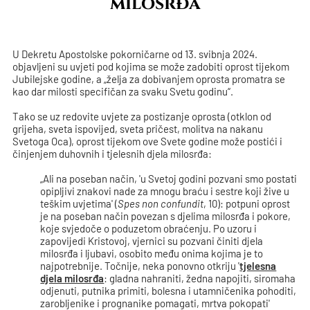
milosrđa
U Dekretu Apostolske pokorničarne od 13. svibnja 2024.
objavljeni su uvjeti pod kojima se može zadobiti oprost tijekom
Jubilejske godine, a „želja za dobivanjem oprosta promatra se
kao dar milosti specifičan za svaku Svetu godinu“.
Tako se uz redovite uvjete za postizanje oprosta (otklon od
grijeha, sveta ispovijed, sveta pričest, molitva na nakanu
Svetoga Oca), oprost tijekom ove Svete godine može postići i
činjenjem duhovnih i tjelesnih djela milosrđa:
„Ali na poseban način, 'u Svetoj godini pozvani smo postati
opipljivi znakovi nade za mnogu braću i sestre koji žive u
teškim uvjetima' (
Spes non confundit
, 10): potpuni oprost
je na poseban način povezan s djelima milosrđa i pokore,
koje svjedoče o poduzetom obraćenju. Po uzoru i
zapovijedi Kristovoj, vjernici su pozvani činiti djela
milosrđa i ljubavi, osobito među onima kojima je to
najpotrebnije. Točnije, neka ponovno otkriju '
tjelesna
djela milosrđa
: gladna nahraniti, žedna napojiti, siromaha
odjenuti, putnika primiti, bolesna i utamničenika pohoditi,
zarobljenike i prognanike pomagati, mrtva pokopati'