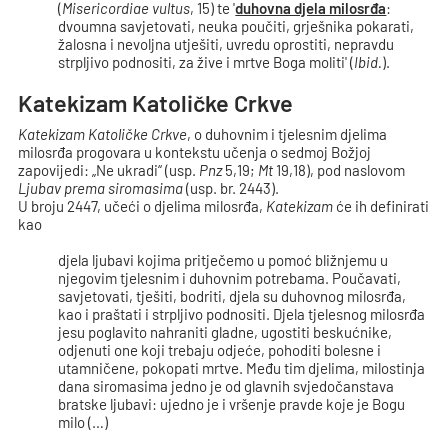
(
Misericordiae vultus
, 15) te '
duhovna djela milosrđa
:
dvoumna savjetovati, neuka poučiti, grješnika pokarati,
žalosna i nevoljna utješiti, uvredu oprostiti, nepravdu
strpljivo podnositi, za žive i mrtve Boga moliti' (
Ibid.
).
Katekizam Katoličke Crkve
Katekizam Katoličke Crkve
, o duhovnim i tjelesnim djelima
milosrđa progovara u kontekstu učenja o sedmoj Božjoj
zapovijedi: „Ne ukradi“ (usp.
Pnz
5,19;
Mt
19,18), pod naslovom
Ljubav prema siromasima
(usp. br. 2443).
U broju 2447, učeći o djelima milosrđa,
Katekizam
će ih definirati
kao
djela ljubavi kojima pritječemo u pomoć bližnjemu u
njegovim tjelesnim i duhovnim potrebama. Poučavati,
savjetovati, tješiti, bodriti, djela su duhovnog milosrđa,
kao i praštati i strpljivo podnositi. Djela tjelesnog milosrđa
jesu poglavito nahraniti gladne, ugostiti beskućnike,
odjenuti one koji trebaju odjeće, pohoditi bolesne i
utamničene, pokopati mrtve. Među tim djelima, milostinja
dana siromasima jedno je od glavnih svjedočanstava
bratske ljubavi: ujedno je i vršenje pravde koje je Bogu
milo (…)