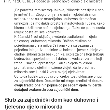
(1. rujna 2016., br. 5), dodao je i jedno novo, osmo djelo milosrđa:
„Da parafraziram svetog Jakova, 'Milosrđe bez djela u sebi
je mrtvo'. […] Zbog promjena u našem globaliziranom
svijetu, neka su se materijalna i duhovna siromaštva
umnožila: dajmo dakle prostora maštovitosti ljubavi, kako
bismo otkrili nove načine djelovanja. Tako će put milosrđa
uvijek postajati sve konkretniji.
Kršćanski život uključuje vršenje tradicionalnih djela
tjelesnog i duhovnog milosrđa. Obično mislimo na
pojedinačna djela milosrđa i ona koja su vezana uz
pojedinu inicijativu: bolnice za bolesne, javne kuhinje za
gladne, skloništa za beskućnike, škole za one koji trebaju
izobrazbu, ispovjedaonice i duhovno vodstvo za one koji
trebaju savjet i oproštenje… Ali ako djela milosrđa
promatramo u cjelini, možemo vidjeti da je predmet
milosrđa sam ljudski život u svojoj cjelovitosti.
Očito da ljudski život u svojoj cjelovitosti uključuje brigu
za zajednički dom.
Dopustite mi stoga predložiti dopunu
dvaju tradicionalnih popisa od po sedam djela milosrđa,
dodajući svakom skrb za zajednički dom
.
Skrb za zajednički dom kao duhovno i
tjelesno djelo milosrđa