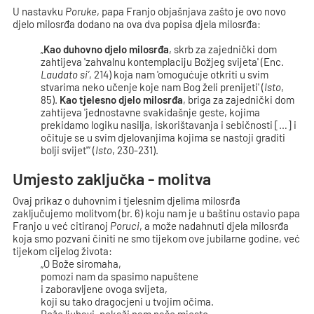
U nastavku
Poruke
, papa Franjo objašnjava zašto je ovo novo
djelo milosrđa dodano na ova dva popisa djela milosrđa:
„
Kao duhovno djelo milosrđa
, skrb za zajednički dom
zahtijeva 'zahvalnu kontemplaciju Božjeg svijeta' (Enc.
Laudato si’
, 214) koja nam 'omogućuje otkriti u svim
stvarima neko učenje koje nam Bog želi prenijeti' (
Isto
,
85).
Kao tjelesno djelo milosrđa
, briga za zajednički dom
zahtijeva 'jednostavne svakidašnje geste, kojima
prekidamo logiku nasilja, iskorištavanja i sebičnosti […] i
očituje se u svim djelovanjima kojima se nastoji graditi
bolji svijet'” (
Isto
, 230-231).
Umjesto zaključka - molitva
Ovaj prikaz o duhovnim i tjelesnim djelima milosrđa
zaključujemo molitvom (br. 6) koju nam je u baštinu ostavio papa
Franjo u već citiranoj
Poruci
, a može nadahnuti djela milosrđa
koja smo pozvani činiti ne smo tijekom ove jubilarne godine, već
tijekom cijelog života:
„O Bože siromaha,
pomozi nam da spasimo napuštene
i zaboravljene ovoga svijeta,
koji su tako dragocjeni u tvojim očima.