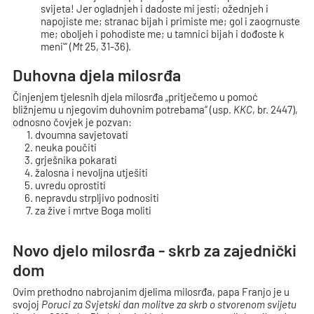
svijeta! Jer ogladnjeh i dadoste mi jesti; ožednjeh i
napojiste me; stranac bijah i primiste me; gol i zaogrnuste
me; oboljeh i pohodiste me; u tamnici bijah i dođoste k
meni'“ (
Mt
25, 31-36).
Duhovna djela milosrđa
Činjenjem tjelesnih djela milosrđa „pritječemo u pomoć
bližnjemu u njegovim duhovnim potrebama“ (usp.
KKC
, br. 2447),
odnosno čovjek je pozvan:
dvoumna savjetovati
neuka poučiti
grješnika pokarati
žalosna i nevoljna utješiti
uvredu oprostiti
nepravdu strpljivo podnositi
za žive i mrtve Boga moliti
Novo djelo milosrđa - skrb za zajednički
dom
Ovim prethodno nabrojanim djelima milosrđa, papa Franjo je u
svojoj
Poruci za Svjetski dan molitve za skrb o stvorenom svijetu