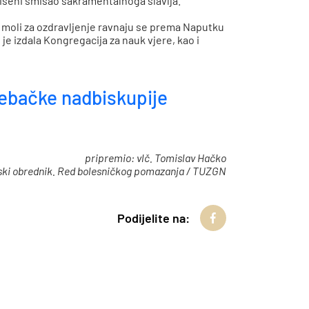
zvišeni smisao sakramentalnoga slavlja.
 moli za ozdravljenje ravnaju se prema Naputku
je izdala Kongregacija za nauk vjere, kao i
rebačke nadbiskupije
pripremio: vlč. Tomislav Hačko
ski obrednik. Red bolesničkog pomazanja / TUZGN
Podijelite na: