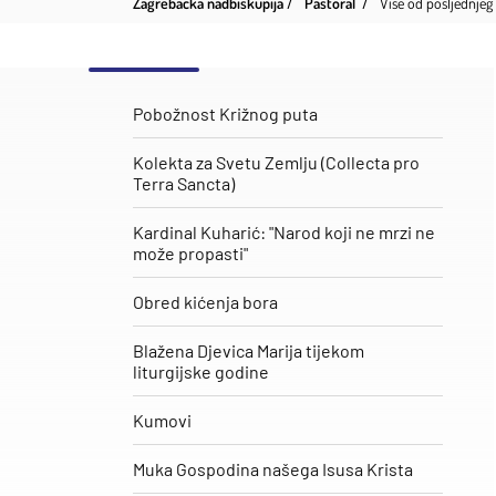
Zagrebačka nadbiskupija
Pastoral
Više od posljednje
Pobožnost Križnog puta
Kolekta za Svetu Zemlju (Collecta pro
Terra Sancta)
Kardinal Kuharić: "Narod koji ne mrzi ne
može propasti"
Obred kićenja bora
Blažena Djevica Marija tijekom
liturgijske godine
Kumovi
Muka Gospodina našega Isusa Krista