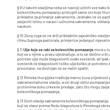
§ 9 U takvim slavljima neka se nastoji učiniti sve kako 
bolesničkomu pomazanju pristupili samo oni koje litu
prikladne za primanje sakramenta. Jednako će se pazit
zasjeniti istinu o naravi i učincima sakramenta, otklan
naukom.
§ 10 Zbog toga se ne drži prikladnim zajedničko slavl
ritmu župnoga pastorala, primjerice jedanput mjesečn
§ 11
Ulje koje se rabi za bolesničko pomazanje
mora u tu
koji se s njime u pravu izjednačuje, a to se obično vrši 
potrebe ulje može blagosloviti svaki svećenik, ali ipa
svećenik će blagosloviti toliko ulja koliko je potrebno z
preostane, na dostojan će se način spaliti.
§ 12 Rimska liturgijska tradicija marno čuva vrijednos
sakramentalnome slavlju, a svi drugi oblici pomazanja
protivnima duhu crkvene predaje, zato što mogu zasje
bolesničkoga pomazanja.
§ 13 Osim slavlja sakramenta bolesničkoga pomazanja,
koji se slave prema Redu blagoslova iz Rimskoga obredn