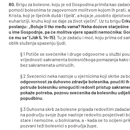
80.
Brigu za bolesne, koju je od Gospodina primila kao zadaću
pomoći bolesnima te zagovornom molitvom kojom ih prati, al
Krista, koji je liječnik dušā i tijelā“, a koja je „osobito djelo
euharistiji, kruhu koji se daje za život vječni“. Uz tu brigu
Crkv
poslanju:
„Boluje li tko među vama? Neka dozove starješine
u ime Gospodnje, pa će molitva vjere spasiti nemoćnika; Gosp
će mu se
“ (
Jak
5, 14-15)
. Tu je zadaću i moć, koju prima od 
oblik služenja spasenju ljudi.
§ 1 Potiče se svećenike i druge odgovorne u službi pouč
vrijednosti sakramenta bolesničkoga pomazanja kako bi
bez sakramenata umirućih.
§ 2 Svećenici neka nastoje u vjernicima koji skrbe za
odgovornost za duhovno zdravlje bolesnika, poučiti ih d
potrude bolesniku omogućiti redovit pristup sakrament
pokaže potreba, pozovu svećenika da bolesniku udijel
popudbinu
.
§ 3 Duhovna skrb za bolesne pripada redovitim zadaća
na području svoje župe nastoje redovito posjećivati 
stare i nemoćne, u bolnicama, a - kada se to ocijeni pri
pozvani teži bolesnici s područja župe.