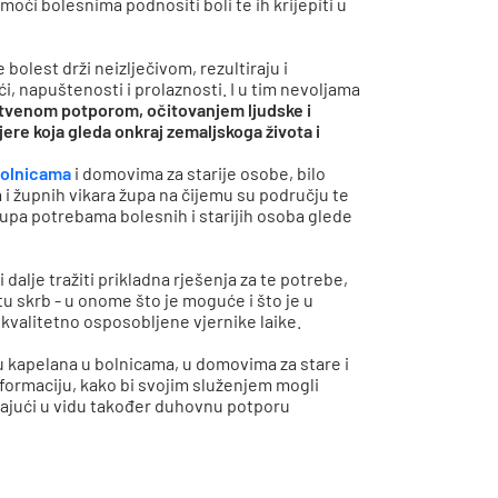
omoći bolesnima podnositi boli te ih krijepiti u
 bolest drži neizlječivom, rezultiraju i
 napuštenosti i prolaznosti. I u tim nevoljama
itvenom potporom, očitovanjem ljudske i
re koja gleda onkraj zemaljskoga života i
 bolnicama
i domovima za starije osobe, bilo
i župnih vikara župa na čijemu su području te
tupa potrebama bolesnih i starijih osoba glede
dalje tražiti prikladna rješenja za te potrebe,
tu skrb - u onome što je moguće i što je u
kvalitetno osposobljene vjernike laike.
u kapelana u bolnicama, u domovima za stare i
formaciju, kako bi svojim služenjem mogli
majući u vidu također duhovnu potporu