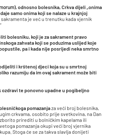
irmorum
), odnosno bolesnika, Crkva dijeli
„onima
e daje samo onima koji se nalaze u krajnjoj
 sakramenta je već u trenutku kada vjernik
“
ti bolesniku, koji je za sakrament pravo
cinskoga zahvata koji se poduzima uslijed koje
popustile, pa i kada nije posrijedi neka smrtno
eliti i krštenoj djeci koja su u smrtnoj
oliko razumiju da im ovaj sakrament može biti
k ozdravi te ponovno upadne u pogibeljno
bolesničkoga pomazanja
za veći broj bolesnika,
rugim crkvama, osobito prije svetkovina, na Dan
zborito prirediti u bolničkim kapelama ili
svetoga pomazanja okupi veći broj vjernika
upa. Stoga će se za takva slavlja donijeti