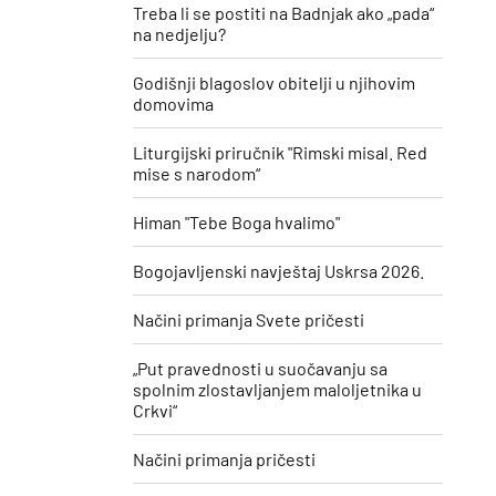
Treba li se postiti na Badnjak ako „pada“
na nedjelju?
Godišnji blagoslov obitelji u njihovim
domovima
Liturgijski priručnik "Rimski misal. Red
mise s narodom“
Himan "Tebe Boga hvalimo"
Bogojavljenski navještaj Uskrsa 2026.
Načini primanja Svete pričesti
„Put pravednosti u suočavanju sa
spolnim zlostavljanjem maloljetnika u
Crkvi“
Načini primanja pričesti