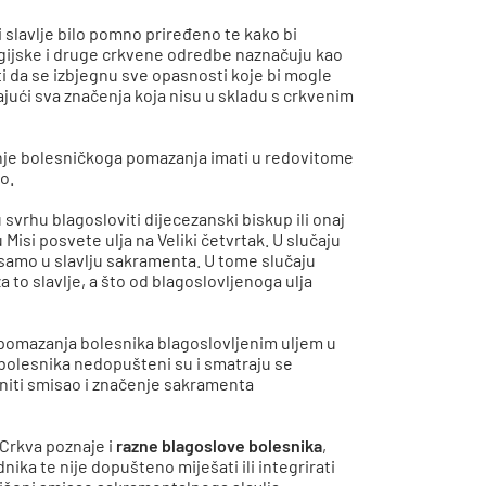
bi slavlje bilo pomno priređeno te kako bi
rgijske i druge crkvene odredbe naznačuju kao
i da se izbjegnu sve opasnosti koje bi mogle
jajući sva značenja koja nisu u skladu s crkvenim
jenje bolesničkoga pomazanja imati u redovitome
o.
 svrhu blagosloviti dijecezanski biskup ili onaj
u Misi posvete ulja na Veliki četvrtak. U slučaju
k samo u slavlju sakramenta. U tome slučaju
a to slavlje, a što od blagoslovljenoga ulja
t pomazanja bolesnika blagoslovljenim uljem u
 bolesnika nedopušteni su i smatraju se
niti smisao i značenje sakramenta
 Crkva poznaje i
razne blagoslove bolesnika
,
ika te nije dopušteno miješati ili integrirati