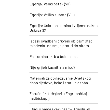
Egerija: Veliki petak (VII)
Egerija: Velika subota (VIII)
Egerija: Uskrsna osmina i vrijeme nakon
Uskrsa (IX)
Iščezli svadbeni crkveni običaji? Otac
mladenku ne smije pratiti do oltara
Pastoralna skrb u bolnicama
Nije grijeh kasniti na misu?
Materijali za obilježavanje Svjetskog
dana djedova, baka i starijih osoba
Zaručnički tečajevi u Zagrebačkoj
nadbiskupiji
„Budi s nama svaki čas!“ - O geslu 301.