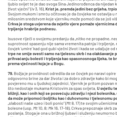
ljubio svijet te je dao svoga Sina Jedinorođenca da nijedan 
život vječni“ (
Iv
3, 16).
Krist je, premda jedini bez grijeha, trpi
Svojom mukom i smrću očitovao je da čovjeka ne ostavlja u nje
milosnim sredstvom koje vjerniku može pomoći da se još viš
Crkva je stoga uvjerena da svjetlo vjere pomaže vjernicima d
trpljenje hrabrije podnesu.
Isusove riječi o svojemu predanju da „nitko ne propadne, neg
suprotnost spasenju nije sama vremenita patnja i trpljenje,
čovjek 'umire' kad god gubi vječni život i kada se udaljuje od
trpe ne smije svesti samo na tjelesnu skrb i na olakšavanje p
prihvaćanju bolesti i trpljenja kao spasonosnoga lijeka, te b
prema vječnosti koja je u Bogu.
79.
Božja je providnost odredila da se čovjek po naravi opire t
odgovorno brine za dar života i za dobro zdravlje kako bi mo
povjereno mu u ljudskoj zajednici. Vjernik je pritom pozvan
što nedostaje mukama Kristovim za spas svijeta.
U svjetlu t
bližnji, kao i onih koji se posvećuju zdravlju i njezi bolesnika,
da može pripomoći boljitku kao i duhovnomu i tjelesnomu po
„slabosti naše uzeo i boli ponio“ (
Mt
8, 17) te svojim učenicima
bolesne (usp.
Mt
10, 8;
Mk
16, 17-18), Crkva prepoznaje skrb z
poslanja. Stoga je ona u brižnoj ljubavi i služenju neumorno b