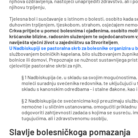
njihova ozdravljenja, nastojeći unaprijediti zdravstvo, ali i p
njihovu trpljenju.
Tjelesna bol i suočavanje s istinom o bolesti, osobito kada se
duhovnim trpljenjem, tjeskobom, strahom, osjećajem nemoći,
Crkva pritječe u pomoć bolesnima i ojađenima, osobito mol
kršćanske blizine, radosnim služenjem te svjedočanstvom vje
naviješta vječni život u zajedništvu sa Stvoriteljem
.
U Nadbiskupiji se pastoralna skrb za bolesnike organizira u
službovanjem bolničkih kapelana, bilo službovanjem župnika 
bolnice ili domovi. Prepoznaje se nužnost sustavnijega pris
cjelovitije pastoralne skrbi za njih.
§ 1 Nadbiskupija će, u skladu sa svojim mogućnostima, i 
moleći suradnju svećenika redovnika, te uključujući u 
skladu s kanonskim odredbama - i stalne đakone, kao i 
§ 2 Nadbiskupija će svećenicima koji preuzimaju služb
nemoćne i u sličnim ustanovama, omogućiti prikladnu 
odgovoriti zahtjevnosti zadaća s kojima se susreću, i
tugujućima, ali i zdravstvenomu osoblju.
Slavlje bolesničkoga pomazanja