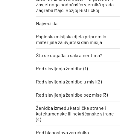
Zavjetnoga hodočašća vjernikā grada
Zagreba Majci Božjoj Bistričkoj
Najveći dar
Papinska misijska djela pripremila
materijale za Svjetski dan misija
Što se događa u sakramentima?
Red slavljenja ženidbe (1)
Red slavljenja ženidbe u misi (2)
Red slavljenja ženidbe bez mise (3)
Ženidba između katoličke strane i
katekumenske ili nekršćanske strane
(4)
Red blagoslova zaručnika