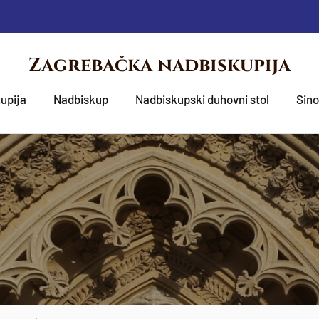
Zagrebačka nadbiskupija
upija
Nadbiskup
Nadbiskupski duhovni stol
Sin