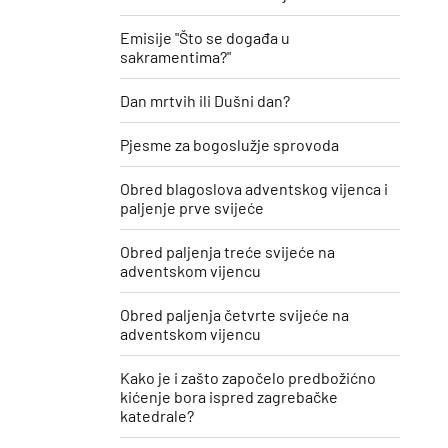
Emisije "Što se događa u
sakramentima?"
Dan mrtvih ili Dušni dan?
Pjesme za bogoslužje sprovoda
Obred blagoslova adventskog vijenca i
paljenje prve svijeće
Obred paljenja treće svijeće na
adventskom vijencu
Obred paljenja četvrte svijeće na
adventskom vijencu
Kako je i zašto započelo predbožićno
kićenje bora ispred zagrebačke
katedrale?