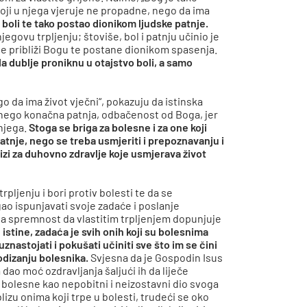
koji u njega vjeruje ne propadne, nego da ima
o boli te tako postao dionikom ljudske patnje.
govu trpljenju; štoviše, bol i patnju učinio je
e približi Bogu te postane dionikom spasenja.
a dublje proniknu u otajstvo boli, a samo
o da ima život vječni“, pokazuju da istinska
 nego konačna patnja, odbačenost od Boga, jer
 njega.
Stoga se briga za bolesne i za one koji
atnje, nego se treba usmjeriti i prepoznavanju i
rizi za duhovno zdravlje koje usmjerava život
rpljenju i bori protiv bolesti te da se
gao ispunjavati svoje zadaće i poslanje
 na spremnost da vlastitim trpljenjem dopunjuje
e istine, zadaća je svih onih koji su bolesnima
 uznastojati i pokušati učiniti sve što im se čini
dizanju bolesnika.
Svjesna da je Gospodin Isus
 dao moć ozdravljanja šaljući ih da liječe
a bolesne kao nepobitni i neizostavni dio svoga
lizu onima koji trpe u bolesti, trudeći se oko