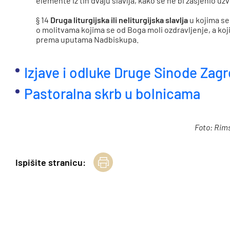
elemente iz tih dvaju slavlja, kako se ne bi zasjenio u
§ 14
Druga liturgijska ili neliturgijska slavlja
u kojima se
o molitvama kojima se od Boga moli ozdravljenje, a koji 
prema uputama Nadbiskupa.
Izjave i odluke Druge Sinode Zag
Pastoralna skrb u bolnicama
Foto: Rim
Ispišite stranicu: