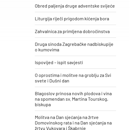
Obred paljenja druge adventske svijeće
Liturgija riječi prigodom kićenja bora
Zahvalnica za primljena dobročinstva
Druga sinoda Zagrebačke nadbiskupije
o kumovima
Ispovijed – ispit savjesti
O oprostima i molitve na groblju za Svi
svete i Dušni dan
Blagoslov prinosa novih plodova i vina
na spomendan sv. Martina Tourskog,
biskupa
Molitva na Dan sjećanja na žrtve
Domovinskog rata i na Dan sjećanja na
žrtvu Vukovara i Škabrnje