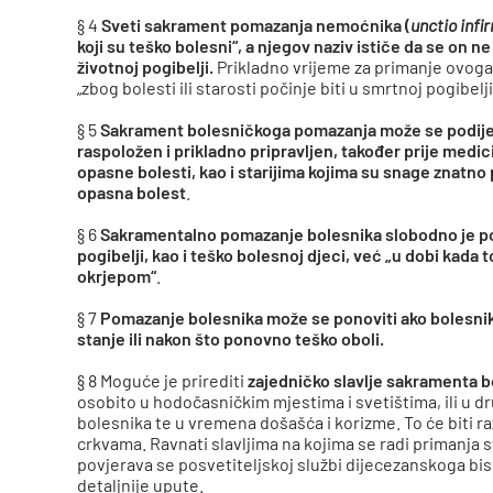
§ 4
Sveti sakrament pomazanja nemoćnika (
unctio inf
koji su teško bolesni
“, a njegov naziv ističe da se on n
životnoj pogibelji.
Prikladno vrijeme za primanje ovoga
„zbog bolesti ili starosti počinje biti u smrtnoj pogibelji
§ 5
Sakrament bolesničkoga pomazanja može se podijeli
raspoložen i prikladno pripravljen, također prije medi
opasne bolesti, kao i starijima kojima su snage znatno 
opasna bolest
.
§ 6
Sakramentalno pomazanje bolesnika slobodno je podij
pogibelji, kao i teško bolesnoj djeci, već
„u dobi kada t
okrjepom
“
.
§ 7
Pomazanje bolesnika može se ponoviti ako bolesni
stanje ili nakon što ponovno teško oboli.
§ 8 Moguće je prirediti
zajedničko slavlje sakramenta 
osobito u hodočasničkim mjestima i svetištima, ili u d
bolesnika te u vremena došašća i korizme. To će biti ra
crkvama. Ravnati slavljima na kojima se radi primanja 
povjerava se posvetiteljskoj službi dijecezanskoga bisk
detaljnije upute.