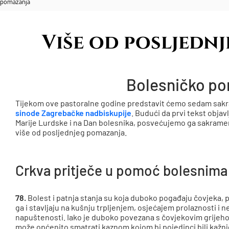
g pomazanja
Više od posljedn
Bolesničko p
Tijekom ove pastoralne godine predstavit ćemo sedam sak
sinode Zagrebačke nadbiskupije
. Budući da prvi tekst obj
Marije Lurdske i na Dan bolesnika, posvećujemo ga sakrame
više od posljednjeg pomazanja.
Crkva pritječe u pomoć bolesnima
78.
Bolest i patnja stanja su koja duboko pogađaju čovjeka, p
ga i stavljaju na kušnju trpljenjem, osjećajem prolaznosti i 
napuštenosti. Iako je duboko povezana s čovjekovim grijeho
može općenito smatrati kaznom kojom bi pojedinci bili kažnje