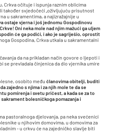
, Crkva očituje i ispunja raznim oblicima
i također svjedočeći „oživljujuću prisutnost
tvorna u sakramentima, a najizražajnije u
a ostaje vjerna i još jednomu Gospodinovu
 Crkve! Oni neka mole nad njim mažući ga uljem
odin će ga podići, i ako je sagriješio, oprostit
samoga Gospodina, Crkva utkala u sakramentalni
avanja da na prikladan način govore o ljepoti i
 se prevladala činjenica da dio vjernika umire
 bolesne, osobito među
članovima obitelji, buditi
a zajedno s njima i za njih mole te da se
u pomirenja i svetu pričest, a kada se za to
i sakrament bolesničkoga pomazanja i
ma pastoralnoga djelovanja, pa neka svećenici
bolesnike u njihovim domovima, u domovima za
kladnim - u crkvu će na zajedničko slavlje biti