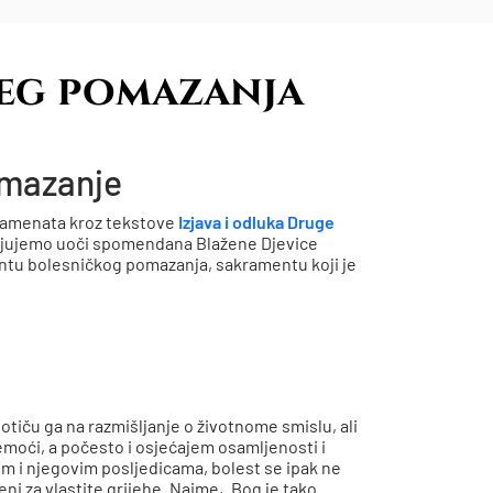
jeg pomazanja
omazanje
ramenata kroz tekstove
Izjava i odluka Druge
avljujemo uoči spomendana Blažene Djevice
ntu bolesničkog pomazanja, sakramentu koji je
otiču ga na razmišljanje o životnome smislu, ali
nemoći, a počesto i osjećajem osamljenosti i
m i njegovim posljedicama, bolest se ipak ne
ni za vlastite grijehe. Naime, „Bog je tako