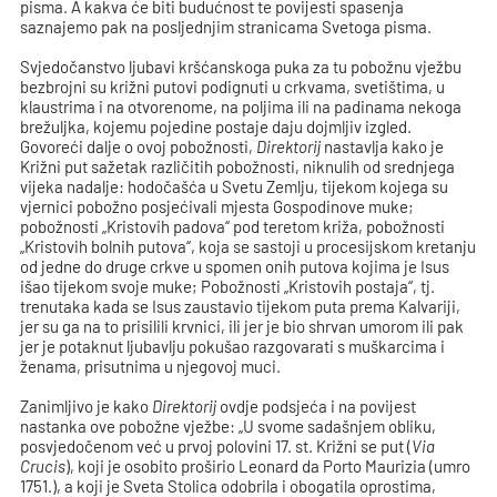
pisma. A kakva će biti budućnost te povijesti spasenja
saznajemo pak na posljednjim stranicama Svetoga pisma.
Svjedočanstvo ljubavi kršćanskoga puka za tu pobožnu vježbu
bezbrojni su križni putovi podignuti u crkvama, svetištima, u
klaustrima i na otvorenome, na poljima ili na padinama nekoga
brežuljka, kojemu pojedine postaje daju dojmljiv izgled.
Govoreći dalje o ovoj pobožnosti,
Direktorij
nastavlja kako je
Križni put sažetak različitih pobožnosti, niknulih od srednjega
vijeka nadalje: hodočašća u Svetu Zemlju, tijekom kojega su
vjernici pobožno posjećivali mjesta Gospodinove muke;
pobožnosti „Kristovih padova“ pod teretom križa, pobožnosti
„Kristovih bolnih putova“, koja se sastoji u procesijskom kretanju
od jedne do druge crkve u spomen onih putova kojima je Isus
išao tijekom svoje muke; Pobožnosti „Kristovih postaja“, tj.
trenutaka kada se Isus zaustavio tijekom puta prema Kalvariji,
jer su ga na to prisilili krvnici, ili jer je bio shrvan umorom ili pak
jer je potaknut ljubavlju pokušao razgovarati s muškarcima i
ženama, prisutnima u njegovoj muci.
Zanimljivo je kako
Direktorij
ovdje podsjeća i na povijest
nastanka ove pobožne vježbe: „U svome sadašnjem obliku,
posvjedočenom već u prvoj polovini 17. st. Križni se put (
Via
Crucis
), koji je osobito proširio Leonard da Porto Maurizia (umro
1751.), a koji je Sveta Stolica odobrila i obogatila oprostima,