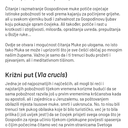
Čitanje i razmatranje Gospodinove muke potiče osjećaje
istinske pobožnosti te vodi prema kajanju za počinjene grijehe,
ali u svakom vjerniku budi i zahvalnost za Gospodinovu ljubav
koju pokazuje spram čovjeka. Ali također, potiče i rast u
krotkosti i strpljivosti, milosrđa, opraštanja uvreda, prepuštanja
u Božje ruke…
Ovdje se otvara i mogućnost čitanja Muke po ulogama, no isto
tako Muka se može i uprizoriti što je sve češći običaj po mnogim
našim župama. Važno je samo da i ti trenuci budu prožeti i
pjevanjem, ali i meditativnom tišinom.
Križni put (
Via crucis
)
Jedna je od najpoznatijih i najčešćih, ali mogli bi reći i
najstarijih pobožnosti tijekom vremena korizme budući da se
sama pobožnost razvila još u prvim vremenima kršćanstva kada
su apostoli, ali i zajednica u Jeruzalemu, sa poštovanjem
obilazili mjesta Isusove muke, smrti i uskrsnuća. No, to nisu bili
trenuci tek pukog obilaska koje bi bilo turističko, već je to bila
prilika (i još uvijek jest!) da se čovjek prisjeti svega onoga što je
Gospodin za njega učinio tijekom cjelokupne povijesti spasenja
o čijim počecima čitamo već na prvim stranicama Svetoga