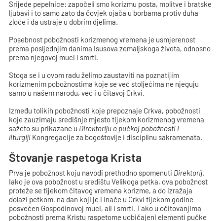
Srijede pepelnice: započeli smo korizmu posta, molitve i bratske
ljubavi i to samo zato da čovjek ojača u borbama protiv duha
zloće i da ustraje u dobrim djelima.
Posebnost pobožnosti korizmenog vremena je usmjerenost
prema posljednjim danima Isusova zemaljskoga života, odnosno
prema njegovoj muci i smrti.
Stoga se i u ovom radu želimo zaustaviti na poznatijim
korizmenim pobožnostima koje se već stoljećima ne njeguju
samo u našem narodu, već i u čitavoj Crkvi.
Između tolikih pobožnosti koje prepoznaje Crkva, pobožnosti
koje zauzimaju središnje mjesto tijekom korizmenog vremena
sažeto su prikazane u
Direktoriju o pučkoj pobožnosti i
liturgiji
Kongregacije za bogoštovlje i disciplinu sakramenata.
Štovanje raspetoga Krista
Prva je pobožnost koju navodi prethodno spomenuti
Direktorij
.
Iako je ova pobožnost u središtu Velikoga petka, ova pobožnost
proteže se tijekom čitavog vremena korizme, a do izražaja
dolazi petkom, na dan koji je i inače u Crkvi tijekom godine
posvećen Gospodinovoj muci, ali i smrti. Tako u očitovanjima
pobožnosti prema Kristu raspetome uobičajeni elementi pučke