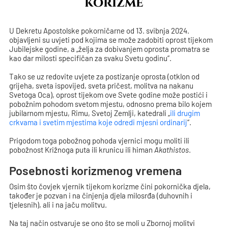
korizme
U Dekretu Apostolske pokorničarne od 13. svibnja 2024.
objavljeni su uvjeti pod kojima se može zadobiti oprost tijekom
Jubilejske godine, a „želja za dobivanjem oprosta promatra se
kao dar milosti specifičan za svaku Svetu godinu“.
Tako se uz redovite uvjete za postizanje oprosta (otklon od
grijeha, sveta ispovijed, sveta pričest, molitva na nakanu
Svetoga Oca), oprost tijekom ove Svete godine može postići i
pobožnim pohodom svetom mjestu, odnosno prema bilo kojem
jubilarnom mjestu, Rimu, Svetoj Zemlji, katedrali „
ili drugim
crkvama i svetim mjestima koje odredi mjesni ordinarij
“.
Prigodom toga pobožnog pohoda vjernici mogu moliti ili
pobožnost Križnoga puta ili krunicu ili himan
Akathistos
.
Posebnosti korizmenog vremena
Osim što čovjek vjernik tijekom korizme čini pokornička djela,
također je pozvan i na činjenja djela milosrđa (duhovnih i
tjelesnih), ali i na jaču molitvu.
Na taj način ostvaruje se ono što se moli u Zbornoj molitvi