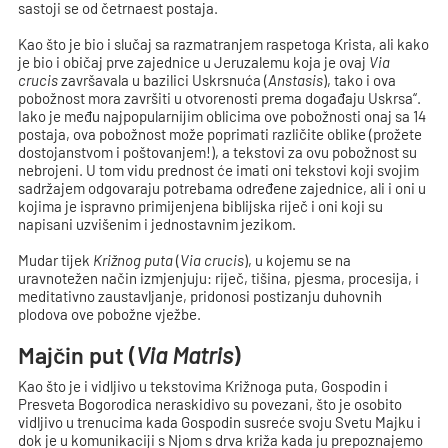
sastoji se od četrnaest postaja.
Kao što je bio i slučaj sa razmatranjem raspetoga Krista, ali kako
je bio i običaj prve zajednice u Jeruzalemu koja je ovaj
Via
crucis
završavala u bazilici Uskrsnuća (
Anstasis
), tako i ova
pobožnost mora završiti u otvorenosti prema događaju Uskrsa“.
Iako je među najpopularnijim oblicima ove pobožnosti onaj sa 14
postaja, ova pobožnost može poprimati različite oblike (prožete
dostojanstvom i poštovanjem!), a tekstovi za ovu pobožnost su
nebrojeni. U tom vidu prednost će imati oni tekstovi koji svojim
sadržajem odgovaraju potrebama određene zajednice, ali i oni u
kojima je ispravno primijenjena biblijska riječ i oni koji su
napisani uzvišenim i jednostavnim jezikom.
Mudar tijek
Križnog puta
(
Via crucis
), u kojemu se na
uravnotežen način izmjenjuju: riječ, tišina, pjesma, procesija, i
meditativno zaustavljanje, pridonosi postizanju duhovnih
plodova ove pobožne vježbe.
Majčin put (
Via Matris
)
Kao što je i vidljivo u tekstovima Križnoga puta, Gospodin i
Presveta Bogorodica neraskidivo su povezani, što je osobito
vidljivo u trenucima kada Gospodin susreće svoju Svetu Majku i
dok je u komunikaciji s Njom s drva križa kada ju prepoznajemo