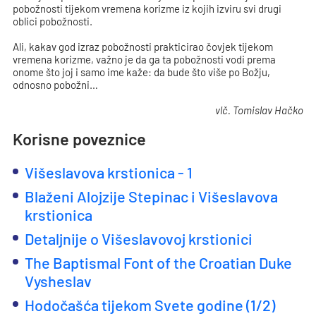
pobožnosti tijekom vremena korizme iz kojih izviru svi drugi
oblici pobožnosti.
Ali, kakav god izraz pobožnosti prakticirao čovjek tijekom
vremena korizme, važno je da ga ta pobožnosti vodi prema
onome što joj i samo ime kaže: da bude što više po Božju,
odnosno pobožni…
vlč. Tomislav Hačko
Korisne poveznice
Višeslavova krstionica - 1
Blaženi Alojzije Stepinac i Višeslavova
krstionica
Detaljnije o Višeslavovoj krstionici
The Baptismal Font of the Croatian Duke
Vysheslav
Hodočašća tijekom Svete godine (1/2)