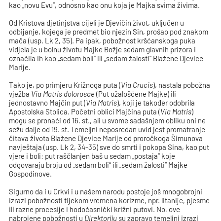
kao „novu Evu“, odnosno kao onu koja je Majka svima živima.
Od Kristova djetinjstva cijeli je Djevičin život, uključen u
odbijanje, kojega je predmet bio njezin Sin, prošao pod znakom
mača (usp. Lk 2, 35). Pa ipak, pobožnost kršćanskoga puka
vidjela je u bolnu životu Majke Božje sedam glavnih prizora i
označila ih kao „sedam boli“ ili „sedam žalosti“ Blažene Djevice
Marije.
Tako je, po primjeru Križnoga puta (
Via Crucis
), nastala pobožna
vježba
Via Matris dolorosae
(Put ožalošćene Majke) ili
jednostavno Majčin put (
Via Matris
), koji je također odobrila
Apostolska Stolica. Početni oblici Majčina puta (
Via Matris
)
mogu se pronaći od 16. st., ali u svome sadašnjem obliku oni ne
sežu dalje od 19. st. Temeljni neposredan uvid jest promatranje
čitava života Blažene Djevice Marije od proročkoga Šimunova
navještaja (usp. Lk 2, 34-35) sve do smrti i pokopa Sina, kao put
vjere i boli: put raščlanjen baš u sedam „postaja“ koje
odgovaraju broju od „sedam boli“ ili „sedam žalosti“ Majke
Gospodinove.
Sigurno da i u Crkvi i u našem narodu postoje još mnogobrojni
izrazi pobožnosti tijekom vremena korizme, npr. litanije, pjesme
ili razne procesije i hodočasnički križni putovi. No, ove
nabrojene pobožnosti u
Direktoriju
su zapravo temeljni izrazi