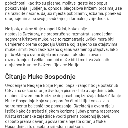
pobožnosti, kao što su pjesme, molitve, geste kao poput
pokazivanja, ljubljenja, ophoda, blagoslova križem, prožimaju se
na različite načine, dajući mjesta pobožnim vježbama, ponekad
dragocjenima po svojoj sadržajnoj i formalnoj vrijednosti.
No ipak, dok se štuje raspeti Krist, kako dalje
nastavlja
Direktorij
, ne preporuča se razmatrati samo jedan
segment Kristove muke, već to razmatranje uvijek mora biti
usmjereno prema događaju Uskrsa koji zajedno sa otajstvima
muke i smrti tvori zaokruženu cjelinu vazmenog otajstva. Iako
ju
Direktorij
u ovom dijelu ne navodi, također, u ovom
razmatranju od velike pomoći može biti i molitva žalosnih
otajstava krunice Blažene Djevice Marije.
Čitanje Muke Gospodnje
Uvođenjem Nedjelje Božje Riječi papa Franjo htio je potaknuti
Crkvu na češće čitanje Svetoga pisma - bilo u zajednici, bilo
osobno. U vremenu korizme do posebnog izražaja dolazi čitanje
Muke Gospodnje koja se preporuča čitati i tijekom slavlja
sakramenta bolesničkog pomazanja.
Direktorij
u ovom djelu
ističe kako će trebati tijekom korizme ljubav prema raspetome
Kristu kršćanske zajednice voditi prema posebnoj ljubavi,
osobito prema davanju povlaštena mjesta čitanju Muke
Gospodnje, i to posebno srijedom i petkom.