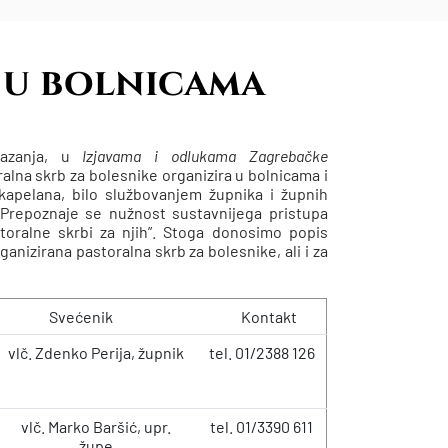
 u bolnicama
mazanja, u
Izjavama i odlukama Zagrebačke
oralna skrb za bolesnike organizira u bolnicama i
kapelana, bilo službovanjem župnika i župnih
 Prepoznaje se nužnost sustavnijega pristupa
storalne skrbi za njih”. Stoga donosimo popis
anizirana pastoralna skrb za bolesnike, ali i za
Svećenik
Kontakt
vlč. Zdenko Perija, župnik
tel. 01/2388 126
vlč. Marko Baršić, upr.
tel. 01/3390 611
župe