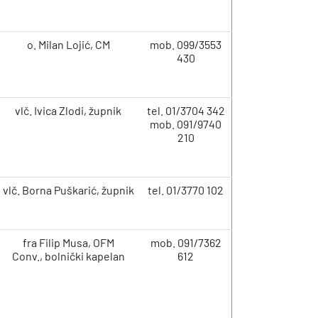
o. Milan Lojić, CM
mob. 099/3553
430
vlč. Ivica Zlodi, župnik
tel. 01/3704 342
mob. 091/9740
210
vlč. Borna Puškarić, župnik
tel. 01/3770 102
fra Filip Musa, OFM
mob. 091/7362
Conv., bolnički kapelan
612