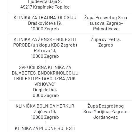
Ljudevita Gaja 2,
49217 Krapinske Toplice
KLINIKA ZA TRAUMATOLOGIJU
Župa Presvetog Srca
Draškovićeva 19,
Isusova, Zagreb-
10000 Zagreb
Palmotićeva
KLINIKA ZA ŽENSKE BOLESTI I
Župa sv. Petra,
PORODE (u sklopu KBC Zagreb)
Zagreb
Petrova 13,
10000 Zagreb
i
SVEUČILIŠNA KLINIKA ZA
DIJABETES, ENDOKRINOLOGIJU
I BOLESTI METABOLIZMA „VUK
VRHOVAC“
Dugi dol 4a,
10000 Zagreb
KLINIČKA BOLNICA MERKUR
Župa Bezgrešnog
Zajčeva 19,
Srca Marijina, Zagreb-
10000 Zagreb
Jordanovac
i
KLINIKA ZA PLUĆNE BOLESTI