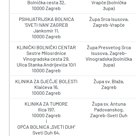
Bolnička cesta 32,
Vrapče (bolnička
10000 Zagreb
župa)
PSIHIJATRIJSKA BOLNICA
Župa Srca Isusova,
'SVETI IVAN' ZAGREB
Zagreb-Vrapče
Jankomir 11,
10000 Zagreb
KLINIČKI BOLNIČKI CENTAR
Župa Presvetog Srca
Sestre Milosrdnice
Isusova, Zagreb-
Vinogradska cesta 29,
Vinogradska (bolnička
Ulica Stanka Andrijevića 10/I
župa)
10000 Zagreb
KLINIKA ZA DJEČJE BOLESTI
Župa sv. Blaža,
Klaićeva 16,
Zagreb
10000 Zagreb
KLINIKA ZA TUMORE
Župa sv. Antuna
Ilica 197,
Padovanskog,
10000 Zagreb
Zagreb-Sveti Duh
i
OPĆA BOLNICA „SVETI DUH“
Sveti Duh 64,