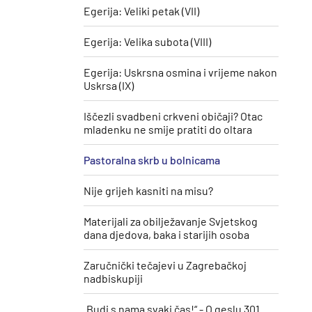
Egerija: Veliki petak (VII)
Egerija: Velika subota (VIII)
Egerija: Uskrsna osmina i vrijeme nakon
Uskrsa (IX)
Iščezli svadbeni crkveni običaji? Otac
mladenku ne smije pratiti do oltara
Pastoralna skrb u bolnicama
Nije grijeh kasniti na misu?
Materijali za obilježavanje Svjetskog
dana djedova, baka i starijih osoba
Zaručnički tečajevi u Zagrebačkoj
nadbiskupiji
„Budi s nama svaki čas!“ - O geslu 301.