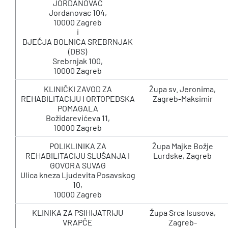
JORDANOVAC
Jordanovac 104,
10000 Zagreb
i
DJEČJA BOLNICA SREBRNJAK
(DBS)
Srebrnjak 100,
10000 Zagreb
KLINIČKI ZAVOD ZA
Župa sv. Jeronima,
REHABILITACIJU I ORTOPEDSKA
Zagreb-Maksimir
POMAGALA
Božidarevićeva 11,
10000 Zagreb
POLIKLINIKA ZA
Župa Majke Božje
REHABILITACIJU SLUŠANJA I
Lurdske, Zagreb
GOVORA SUVAG
Ulica kneza Ljudevita Posavskog
10,
10000 Zagreb
KLINIKA ZA PSIHIJATRIJU
Župa Srca Isusova,
VRAPČE
Zagreb-