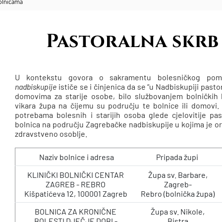
bolnicama
Pastoralna skrb
U kontekstu govora o sakramentu bolesničkog po
nadbiskupije
ističe se i činjenica da se “u Nadbiskupiji past
domovima za starije osobe, bilo službovanjem bolničkih 
vikara župa na čijemu su području te bolnice ili domovi.
potrebama bolesnih i starijih osoba glede cjelovitije pa
bolnica na području Zagrebačke nadbiskupije u kojima je org
zdravstveno osoblje.
Naziv bolnice i adresa
Pripada župi
KLINIČKI BOLNIČKI CENTAR
Župa sv. Barbare,
ZAGREB - REBRO
Zagreb-
Kišpatićeva 12, 100001 Zagreb
Rebro (bolnička župa)
BOLNICA ZA KRONIČNE
Župa sv. Nikole,
BOLESTI DJEČJE DOBI -
Bistra