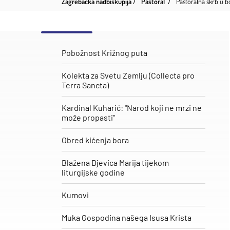
Zagrebačka nadbiskupija
Pastoral
Pastoralna skrb u 
Pobožnost Križnog puta
Kolekta za Svetu Zemlju (Collecta pro
Terra Sancta)
Kardinal Kuharić: "Narod koji ne mrzi ne
može propasti"
Obred kićenja bora
Blažena Djevica Marija tijekom
liturgijske godine
Kumovi
Muka Gospodina našega Isusa Krista