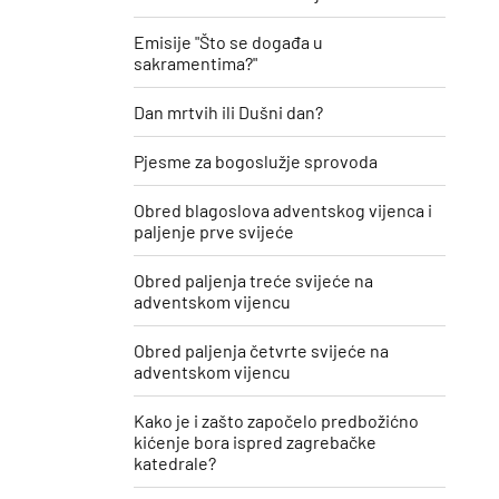
Emisije "Što se događa u
sakramentima?"
Dan mrtvih ili Dušni dan?
Pjesme za bogoslužje sprovoda
Obred blagoslova adventskog vijenca i
paljenje prve svijeće
Obred paljenja treće svijeće na
adventskom vijencu
Obred paljenja četvrte svijeće na
adventskom vijencu
Kako je i zašto započelo predbožićno
kićenje bora ispred zagrebačke
katedrale?