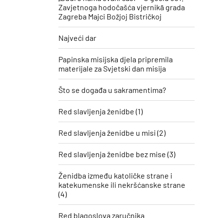
Zavjetnoga hodočašća vjernikā grada
Zagreba Majci Božjoj Bistričkoj
Najveći dar
Papinska misijska djela pripremila
materijale za Svjetski dan misija
Što se događa u sakramentima?
Red slavljenja ženidbe (1)
Red slavljenja ženidbe u misi (2)
Red slavljenja ženidbe bez mise (3)
Ženidba između katoličke strane i
katekumenske ili nekršćanske strane
(4)
Red blagoslova zaručnika