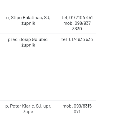
o. Stipo Balatinac, SJ,
tel. 01/2104 451
župnik
mob. 098/937
3330
preč. Josip Golubić,
tel. 01/4633 533
župnik
p. Petar Klarić, SJ, upr.
mob. 099/8315
župe
071