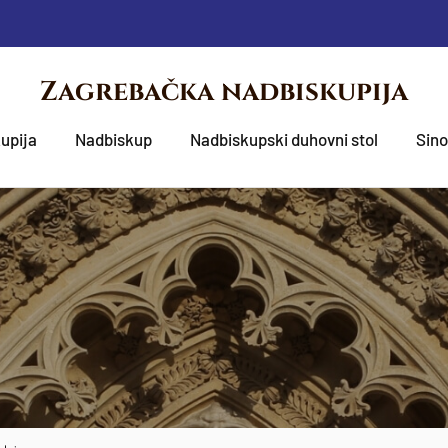
Zagrebačka nadbiskupija
upija
Nadbiskup
Nadbiskupski duhovni stol
Sin