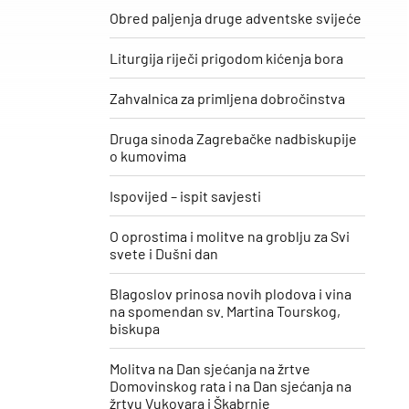
Obred paljenja druge adventske svijeće
Liturgija riječi prigodom kićenja bora
Zahvalnica za primljena dobročinstva
Druga sinoda Zagrebačke nadbiskupije
o kumovima
Ispovijed – ispit savjesti
O oprostima i molitve na groblju za Svi
svete i Dušni dan
Blagoslov prinosa novih plodova i vina
na spomendan sv. Martina Tourskog,
biskupa
Molitva na Dan sjećanja na žrtve
Domovinskog rata i na Dan sjećanja na
žrtvu Vukovara i Škabrnje