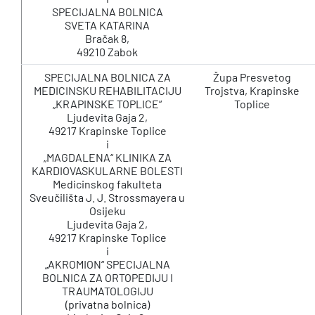
SPECIJALNA BOLNICA
SVETA KATARINA
Bračak 8,
49210 Zabok
SPECIJALNA BOLNICA ZA
Župa Presvetog
MEDICINSKU REHABILITACIJU
Trojstva, Krapinske
„KRAPINSKE TOPLICE“
Toplice
Ljudevita Gaja 2,
49217 Krapinske Toplice
i
„MAGDALENA“ KLINIKA ZA
KARDIOVASKULARNE BOLESTI
Medicinskog fakulteta
Sveučilišta J. J. Strossmayera u
Osijeku
Ljudevita Gaja 2,
49217 Krapinske Toplice
i
„AKROMION“ SPECIJALNA
BOLNICA ZA ORTOPEDIJU I
TRAUMATOLOGIJU
(privatna bolnica)