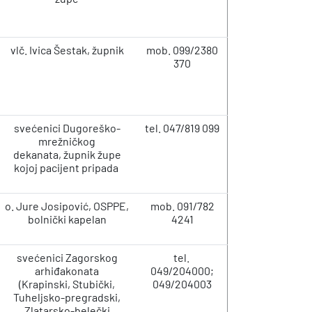
vlč. Ivica Šestak, župnik
mob. 099/2380
370
svećenici Dugoreško-
tel. 047/819 099
mrežničkog
dekanata, župnik župe
kojoj pacijent pripada
o. Jure Josipović, OSPPE,
mob. 091/782
bolnički kapelan
4241
svećenici Zagorskog
tel.
arhiđakonata
049/204000;
(Krapinski, Stubički,
049/204003
Tuheljsko-pregradski,
Zlatarsko-belečki