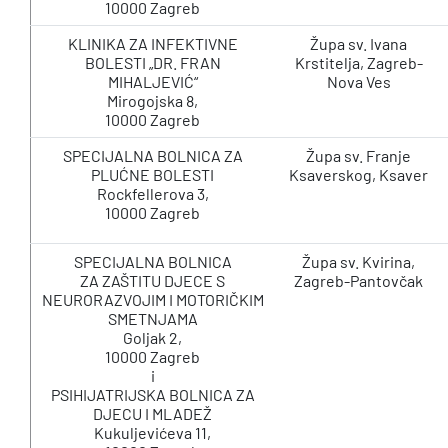
10000 Zagreb
KLINIKA ZA INFEKTIVNE
Župa sv. Ivana
BOLESTI „DR. FRAN
Krstitelja, Zagreb-
MIHALJEVIĆ“
Nova Ves
Mirogojska 8,
10000 Zagreb
SPECIJALNA BOLNICA ZA
Župa sv. Franje
PLUĆNE BOLESTI
Ksaverskog, Ksaver
Rockfellerova 3,
10000 Zagreb
SPECIJALNA BOLNICA
Župa sv. Kvirina,
ZA ZAŠTITU DJECE S
Zagreb-Pantovčak
NEURORAZVOJIM I MOTORIČKIM
SMETNJAMA
Goljak 2,
10000 Zagreb
i
PSIHIJATRIJSKA BOLNICA ZA
DJECU I MLADEŽ
Kukuljevićeva 11,