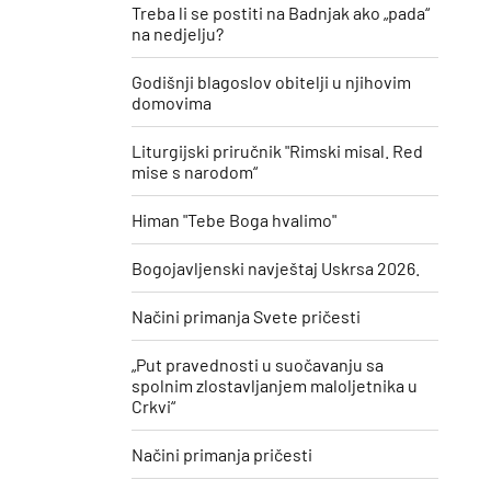
Treba li se postiti na Badnjak ako „pada“
na nedjelju?
Godišnji blagoslov obitelji u njihovim
domovima
Liturgijski priručnik "Rimski misal. Red
mise s narodom“
Himan "Tebe Boga hvalimo"
Bogojavljenski navještaj Uskrsa 2026.
Načini primanja Svete pričesti
„Put pravednosti u suočavanju sa
spolnim zlostavljanjem maloljetnika u
Crkvi“
Načini primanja pričesti