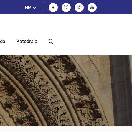
HR
oda
Katedrala