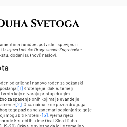
i Duha Svetoga
amentima ženidbe, potvrde, ispovijedi i
t iz
Izjava i odluka Druge sinode Zagrebačke
stu, dodani su (novi) naslovi.
ota
đen od grijeha i nanovo rođen za božanski
 poslanja.
[1]
Krštenje je, dakle, temelj
i vrata koja otvaraju pristup drugim
žno za spasenje onih kojima je evanđelje
krament«
[2]
. Ona, naime, »ne pozna drugoga
bog toga pazi da ne zanemari poslanja što ga je
koji mogu biti kršteni«
[3]
. Vjerna riječi
arode krsteći ih u ime Oca i Sina i Duha
, 19-20), Crkva je svjesna da joj je temeljno