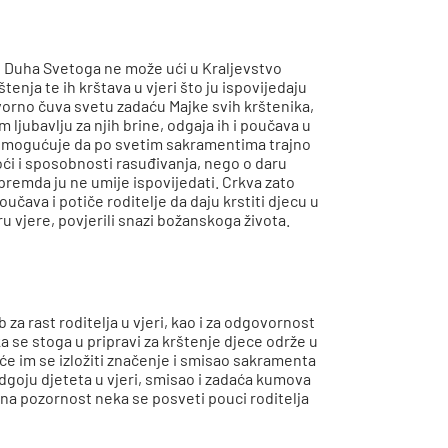
i Duha Svetoga ne može ući u Kraljevstvo
štenja te ih krštava u vjeri što ju ispovijedaju
orno čuva svetu zadaću Majke svih krštenika,
 ljubavlju za njih brine, odgaja ih i poučava u
i omogućuje da po svetim sakramentima trajno
oći i sposobnosti rasuđivanja, nego o daru
 premda ju ne umije ispovijedati. Crkva zato
učava i potiče roditelje da daju krstiti djecu u
ru vjere, povjerili snazi božanskoga života.
a rast roditelja u vjeri, kao i za odgovornost
 se stoga u pripravi za krštenje djece održe u
će im se izložiti značenje i smisao sakramenta
 odgoju djeteta u vjeri, smisao i zadaća kumova
bna pozornost neka se posveti pouci roditelja