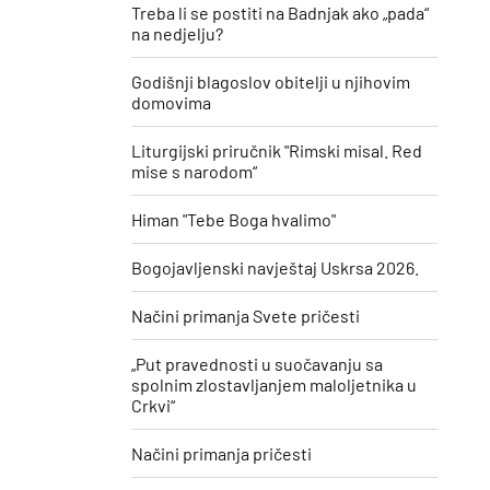
Treba li se postiti na Badnjak ako „pada“
na nedjelju?
Godišnji blagoslov obitelji u njihovim
domovima
Liturgijski priručnik "Rimski misal. Red
mise s narodom“
Himan "Tebe Boga hvalimo"
Bogojavljenski navještaj Uskrsa 2026.
Načini primanja Svete pričesti
„Put pravednosti u suočavanju sa
spolnim zlostavljanjem maloljetnika u
Crkvi“
Načini primanja pričesti