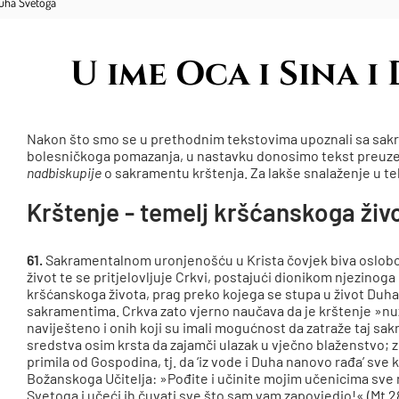
Duha Svetoga
U ime Oca i Sina 
Nakon što smo se u prethodnim tekstovima upoznali sa sakr
bolesničkoga pomazanja, u nastavku donosimo tekst preuze
nadbiskupije
o sakramentu krštenja. Za lakše snalaženje u tek
Krštenje - temelj kršćanskoga živ
61.
Sakramentalnom uronjenošću u Krista čovjek biva oslobo
život te se pritjelovljuje Crkvi, postajući dionikom njezinoga
kršćanskoga života, prag preko kojega se stupa u život Duha 
sakramentima. Crkva zato vjerno naučava da je krštenje »nu
naviješteno i onih koji su imali mogućnost da zatraže taj sa
sredstva osim krsta da zajamči ulazak u vječno blaženstvo; z
primila od Gospodina, tj. da ‘iz vode i Duha nanovo rađa’ sve 
Božanskoga Učitelja: »Pođite i učinite mojim učenicima sve n
Svetoga i učeći ih čuvati sve što sam vam zapovjedio!« (Mt 28