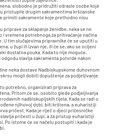
mena, slobodno je pridružiti odrasle osobe koje
nisu pristupile drugim sakramentima kršćanske
cije primiti sakramente koje prethodno nisu
u priprave za sklapanje ženidbe, neka se ne
ao i vremena potrebnoga za prihvaćanje načina
je. U tim slučajevima pripravnike će se uputiti u
, u župi ili izvan nje, ili će se, ako se ocijeni
enski dostatna pouka. Kada to nije moguće,
ti odgodu slavlja sakramenta potvrde nakon
 godine neka dostave Nadbiskupskome duhovnom
Uskrsu mogli dobiti dopuštenje za podjeljivanje
 potrebno, organizirati priprava za
tena. Pritom će se, osobito glede podjeljivanja
erodavnih nadbiskupijskih tijela. Kada se radi o
đene njihovoj dobi, biti krštena, a euharistiji
rva pričest. Kada je riječ o djeci pričesničke
lavlja pričesti u župi, a za pristup euharistiji
i. Po istome će se načelu postupiti i kada je
bi.