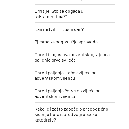
Emisije "Što se događa u
sakramentima?"
Dan mrtvih ili Dušni dan?
Pjesme za bogoslužje sprovoda
Obred blagoslova adventskog vijenca i
paljenje prve svijeće
Obred paljenja treće svijeće na
adventskom vijencu
Obred paljenja četvrte svijeće na
adventskom vijencu
Kako je i zašto započelo predbožićno
kićenje bora ispred zagrebačke
katedrale?