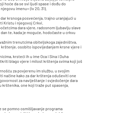
i hoće da se svi ljudi spase i dođu do
u njegovu imenu« (Iv 20, 31).
 dar krsnoga posvećenja, trajno uranjajući u
i Kristu i njegovoj Crkvi.
početcima dara vjere, radosnom ljubavlju slave
 dan te, kada je moguće, hodočaste u crkvu
 važnim trenutcima obiteljskoga zajedništva,
e krštenje, osobito ispovijedanjem krsne vjere i
cima, krsteći ih u ime Oca i Sina i Duha
kriti blago vjere i milost krštenja svima koji još
nošću za povjerenu im službu, u svojim
iti načine kako za dar krštenja oduševiti one
dgovornost za naviještanje i svjedočenje dara
u krštenika, one koji traže put spasenja.
če se pomno osmišljavanje programa