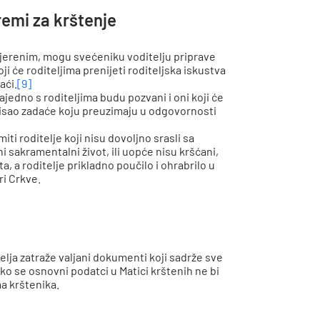
remi za krštenje
imjerenim, mogu svećeniku voditelju priprave
oji će roditeljima prenijeti roditeljska iskustva
aći.
[9]
edno s roditeljima budu pozvani i oni koji će
misao zadaće koju preuzimaju u odgovornosti
ti roditelje koji nisu dovoljno srasli sa
i sakramentalni život, ili uopće nisu kršćani,
, a roditelje prikladno poučilo i ohrabrilo u
ri Crkve.
elja zatraže valjani dokumenti koji sadrže sve
ko se osnovni podatci u Matici krštenih ne bi
a krštenika.