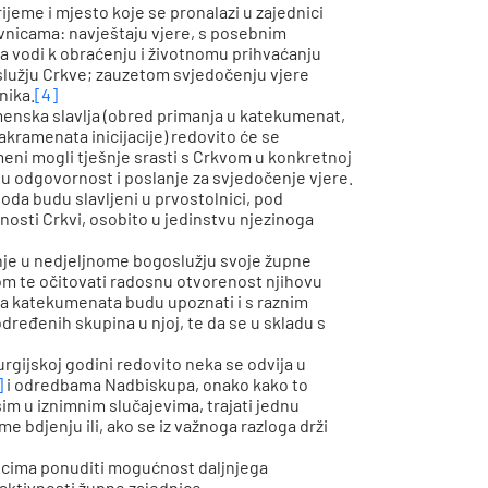
me i mjesto koje se pronalazi u zajednici
tavnicama: navještaju vjere, s posebnim
a vodi k obraćenju i životnomu prihvaćanju
služju Crkve; zauzetom svjedočenju vjere
nika.
[4]
enska slavlja (obred primanja u katekumenat,
sakramenata inicijacije) redovito će se
umeni mogli tješnje srasti s Crkvom u konkretnoj
oju odgovornost i poslanje za svjedočenje vjere.
hoda budu slavljeni u prvostolnici, pod
nosti Crkvi, osobito u jedinstvu njezinoga
je u nedjeljnome bogoslužju svoje župne
rom te očitovati radosnu otvorenost njihovu
ba katekumenata budu upoznati i s raznim
ređenih skupina u njoj, te da se u skladu s
urgijskoj godini redovito neka se odvija u
]
i odredbama Nadbiskupa, onako kako to
m u iznimnim slučajevima, trajati jednu
me bdjenju ili, ako se iz važnoga razloga drži
enicima ponuditi mogućnost daljnjega
aktivnosti župne zajednice.