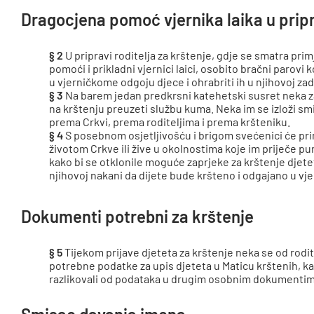
Dragocjena pomoć vjernika laika u prip
§ 2
U pripravi roditelja za krštenje, gdje se smatra pr
pomoći i prikladni vjernici laici, osobito bračni parovi k
u vjerničkome odgoju djece i ohrabriti ih u njihovoj zad
§ 3
Na barem jedan predkrsni katehetski susret neka zaj
na krštenju preuzeti službu kuma. Neka im se izloži s
prema Crkvi, prema roditeljima i prema kršteniku.
§ 4
S posebnom osjetljivošću i brigom svećenici će primi
životom Crkve ili žive u okolnostima koje im priječe pun
kako bi se otklonile moguće zaprjeke za krštenje djeteta
njihovoj nakani da dijete bude kršteno i odgajano u vje
Dokumenti potrebni za krštenje
§ 5
Tijekom prijave djeteta za krštenje neka se od rodit
potrebne podatke za upis djeteta u Maticu krštenih, ka
razlikovali od podataka u drugim osobnim dokumentim