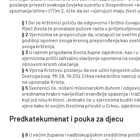
poslanje privesti svakoga čovjeka susretu s Gospodinom »koj
spoznanja istine« (1Tim 2, 4) te da svi »vjerujući imaju život 
§ 1
Svi se krštenici potiču da odgovorno i brižno čuvaju
Riječ života te pronalaze putove rasta u pritjelovljenost
§ 2
Vjernicima se preporučuje da, vraćajući se svetim 
godišnji spomen svoga krsnog preporođenja kao sveti
svoga krštenja.
§ 3
U raznim prigodama života župne zajednice, kao i u
vjernicima priliči zahvalno slavljenje spomena na svoj
obnovom krsnih obećanja.
§ 4
Vjerna Kristovu poslanju da sve učini njegovim učeni
Svetoga (usp. Mt 28, 19-20), Crkva neka brižno nastoji ot
ne upoznaše Krista.
§ 5
Svećenici će, nošeni misionarskim duhom i odgovor
sredinama hrabro naviještati evanđelje spasenja i traž
koji još nisu kršteni. Jednako će u vjernicima buditi o
vjere kako bi svojim životima privukli u Crkvu, zajednic
Predkatekumenat i pouka za djecu
§ 6
U većim župama i nadbiskupijskim središtima poti