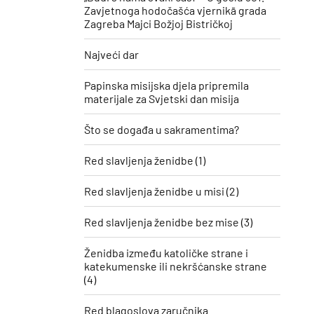
Zavjetnoga hodočašća vjernikā grada
Zagreba Majci Božjoj Bistričkoj
Najveći dar
Papinska misijska djela pripremila
materijale za Svjetski dan misija
Što se događa u sakramentima?
Red slavljenja ženidbe (1)
Red slavljenja ženidbe u misi (2)
Red slavljenja ženidbe bez mise (3)
Ženidba između katoličke strane i
katekumenske ili nekršćanske strane
(4)
Red blagoslova zaručnika