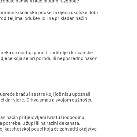
 trebalo osmisliti kao plodno razdoblje
rogrami kršćanske pouke za djecu školske dobi
roditeljima, oduševilo i na prikladan način
 neka se nastoji poučiti roditelje i kršćanske
 djece koja se pri porodu ili neposredno nakon
reće braću i sestre koji još nisu upoznali
oseći dar vjere, Crkva smatra svojom dužnošću
an način pritjelovljeni Kristu Gospodinu i
 potreba, u župi ili na razini dekanata,
j katehetskoj pouci koja će zahvatiti otajstva