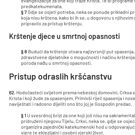
evangelizacije za one koji traže Krista. Te bi programe
predkatekumenata.
§ 7
Gdje se osjeti potreba, neka se ponude prikladni p
koja nisu krštena, kako bi ih se, u dogovoru s njihovim 
pripravilo za pristup krštenju.
Krštenje djece u smrtnoj opasnosti
§ 8
Budući da krštenje otvara najizvrsniji put spasenja,
zdravstvene djelatnike o mogućnosti i načinu krštenja
poroda nađu u smrtnoj opasnosti.
Pristup odraslih kršćanstvu
62.
Hodočasteći svijetom prema nebeskoj domovini, Crkva sus
Krista i koji žude za spasenjem. Primivši riječ spasenja i n
naviještati i radosno dijeliti ono što joj je Gospodin predao.
§ 1
U svesrdnoj brizi za one koji još nisu na sakramental
pridruženi njegovu Tijelu, Crkvi, neka se, gdje se osjeća
organizira zajednički katekumenski hod u odgovarajućo
vjere te eklezijalni i osobni vjerski život.