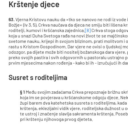
Krštenje djece
63.
Vjerna Kristovu nauku da »tko se nanovo ne rodi iz vode 
Božje« (Iv 3, 5), Crkva naučava da djeca ne smiju biti lišena kr
roditelji, kumovi i kršćanska zajednica.
[8]
Crkva stoga odgov
koja u snazi Duha Svetoga rađa na novi život te se majčinskom
svetome nauku, krijepi ih svojom blizinom, prati molitvom 
rastu s Kristom Gospodinom. Dar vjere ne ovisi o ljudskoj m
odozgor, pa dijete može biti nositelj božanskoga dara vjere,
preko svojih pastira i svih odgovornih u pastoralu ustrajno po
prvim mjesecima nakon rođenja - kako bi ih - izručujući ih da
Susret s roditeljima
§ 1
Među svojim zadaćama Crkva prepoznaje brižnu skrb z
koja im se povjerava u kršćanskome odgoju djece. Neka
župi barem dva katehetska susreta s roditeljima, kada 
krštenja, eklezijalni vidik vjere, roditeljska dužnost u
te ustroj i značenje slavlja sakramenta krštenja. Pose
pri krštenju njihovoga prvog djeteta.