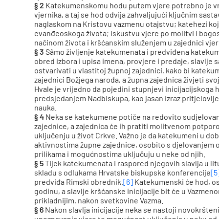
§ 2
Katekumenskomu hodu putem vjere potrebno je vrije
vjernika, a taj se hod odvija zahvaljujući ključnim sas
naglaskom na Kristovu vazmenu otajstvu; katehezi koj
evanđeoskoga života; iskustvu vjere po molitvi i bogo
načinom života i kršćanskim služenjem u zajednici vjer
§ 3
Sâmo življenje katekumenata i predviđena katekum
obred izbora i upisa imena, provjere i predaje, slavlje 
ostvarivati u vlastitoj župnoj zajednici, kako bi katek
zajednici Božjega naroda, a župna zajednica živjeti sv
Hvale je vrijedno da pojedini stupnjevi inicijacijskoga 
predsjedanjem Nadbiskupa, kao jasan izraz pritjelovlje
nauka.
§ 4
Neka se katekumene potiče na redovito sudjelovan
zajednice, a zajednica će ih pratiti molitvenom potpo
uključenju u život Crkve. Važno je da katekumeni u do
aktivnostima župne zajednice, osobito s djelovanjem od
prilikama i mogućnostima uključuju u neke od njih.
§ 5
Tijek katekumenata i raspored njegovih slavlja u lit
skladu s odlukama Hrvatske biskupske konferencije
[5
predviđa Rimski obrednik.
[6]
Katekumenski će hod, osi
godinu, a slavlje kršćanske inicijacije bit će u Vazmeno
prikladnijim, nakon svetkovine Vazma.
§ 6
Nakon slavlja inicijacije neka se nastoji novokršt
upoznavanja vjere te mogućnost uključenja u neku od 