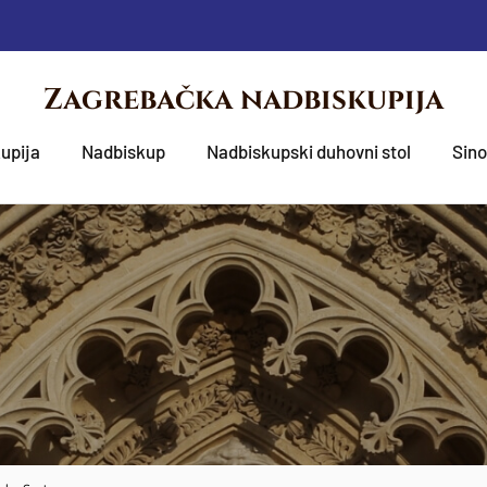
Zagrebačka nadbiskupija
upija
Nadbiskup
Nadbiskupski duhovni stol
Sin