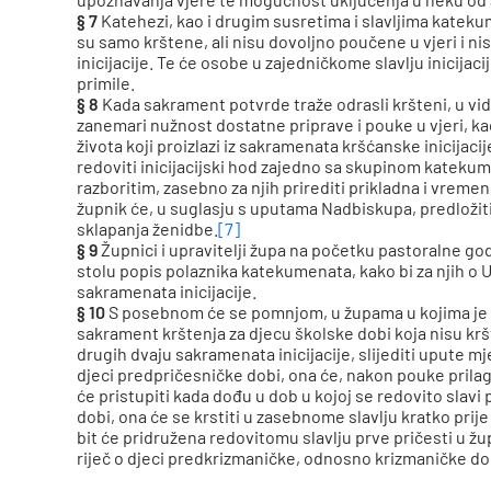
§ 7
Katehezi, kao i drugim susretima i slavljima kateku
su samo krštene, ali nisu dovoljno poučene u vjeri i 
inicijacije. Te će osobe u zajedničkome slavlju inicija
primile.
§ 8
Kada sakrament potvrde traže odrasli kršteni, u vid
zanemari nužnost dostatne priprave i pouke u vjeri, k
života koji proizlazi iz sakramenata kršćanske inicijaci
redoviti inicijacijski hod zajedno sa skupinom katekumena
razboritim, zasebno za njih prirediti prikladna i vrem
župnik će, u suglasju s uputama Nadbiskupa, predloži
sklapanja ženidbe.
[7]
§ 9
Župnici i upravitelji župa na početku pastoralne
stolu popis polaznika katekumenata, kako bi za njih o 
sakramenata inicijacije.
§ 10
S posebnom će se pomnjom, u župama u kojima je to
sakrament krštenja za djecu školske dobi koja nisu krš
drugih dvaju sakramenata inicijacije, slijediti upute mj
djeci predpričesničke dobi, ona će, nakon pouke prilago
će pristupiti kada dođu u dob u kojoj se redovito slavi p
dobi, ona će se krstiti u zasebnome slavlju kratko prije s
bit će pridružena redovitomu slavlju prve pričesti u žup
riječ o djeci predkrizmaničke, odnosno krizmaničke do