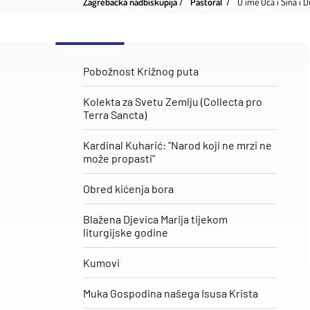
Zagrebačka nadbiskupija
Pastoral
U ime Oca i Sina i 
Pobožnost Križnog puta
Kolekta za Svetu Zemlju (Collecta pro
Terra Sancta)
Kardinal Kuharić: "Narod koji ne mrzi ne
može propasti"
Obred kićenja bora
Blažena Djevica Marija tijekom
liturgijske godine
Kumovi
Muka Gospodina našega Isusa Krista