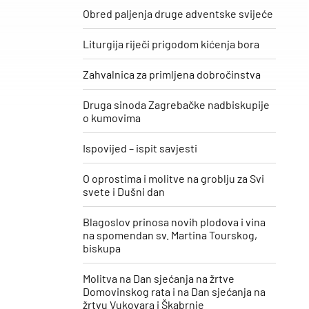
Obred paljenja druge adventske svijeće
Liturgija riječi prigodom kićenja bora
Zahvalnica za primljena dobročinstva
Druga sinoda Zagrebačke nadbiskupije
o kumovima
Ispovijed – ispit savjesti
O oprostima i molitve na groblju za Svi
svete i Dušni dan
Blagoslov prinosa novih plodova i vina
na spomendan sv. Martina Tourskog,
biskupa
Molitva na Dan sjećanja na žrtve
Domovinskog rata i na Dan sjećanja na
žrtvu Vukovara i Škabrnje