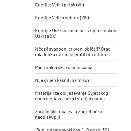
Egerija: Veliki petak (VII)
Egerija: Velika subota (VIII)
Egerija: Uskrsna osmina i vrijeme nakon
Uskrsa (IX)
Iščezli svadbeni crkveni običaji? Otac
mladenku ne smije pratiti do oltara
Pastoralna skrb u bolnicama
Nije grijeh kasniti na misu?
Materijali za obilježavanje Svjetskog
dana djedova, baka i starijih osoba
Zaručnički tečajevi u Zagrebačkoj
nadbiskupiji
„Budi s nama svaki čas!“ - O geslu 301.