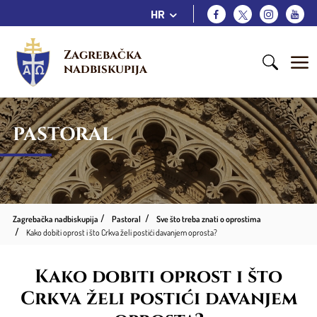
HR
Zagrebačka 
nadbiskupija
PASTORAL
Zagrebačka nadbiskupija
Pastoral
Sve što treba znati o oprostima
Kako dobiti oprost i što Crkva želi postići davanjem oprosta?
Kako dobiti oprost i što
Crkva želi postići davanjem