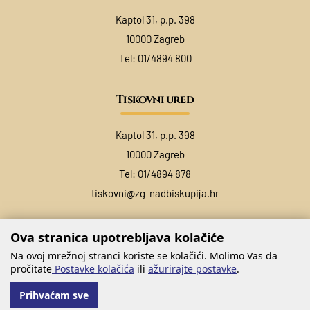
Kaptol 31, p.p. 398
10000 Zagreb
Tel:
01/4894 800
Tiskovni ured
Kaptol 31, p.p. 398
10000 Zagreb
Tel:
01/4894 878
tiskovni@zg-nadbiskupija.hr
Ova stranica upotrebljava kolačiće
Na ovoj mrežnoj stranci koriste se kolačići. Molimo Vas da
pročitate
Postavke kolačića
ili
ažurirajte postavke
.
Prihvaćam sve
@ COPYRIGHT ZAGREBAČKA NADBISKUPIJA 2026.