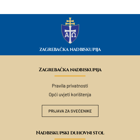
ZAGREBAČKA NADBISKUPIJA
Zagrebačka nadbiskupija
Pravila privatnosti
Opći uvjeti korištenja
PRIJAVA ZA SVEĆENIKE
Nadbiskupski duhovni stol