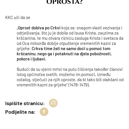
oprosta?
KKC uči da se
„
Oprost dobiva po Crkvi
koja se, snagom vlasti vezivanja i
odrješivanja, što ju je dobila od Isusa Krista, zauzima za
kršćanina, te mu otvara riznicu zasluga Krista i svetaca da
od Oca milosrđa dobije otpuštenje vremenitih kazni za
grijehe.
Crkva time želi ne samo doći u pomoć tom
kršćaninu, nego ga i potaknuti na djela pobožnosti,
pokore i ljubavi
.
Budući da su vjerni mrtvi na putu čišćenja također članovi
istog općinstva svetih, možemo im pomoći, između
ostalog, stječući za njih oproste, da bi tako bili olakšani od
vremenitih kazni za grijehe“ (1478-1479).
Ispišite stranicu:
Podijelite na: