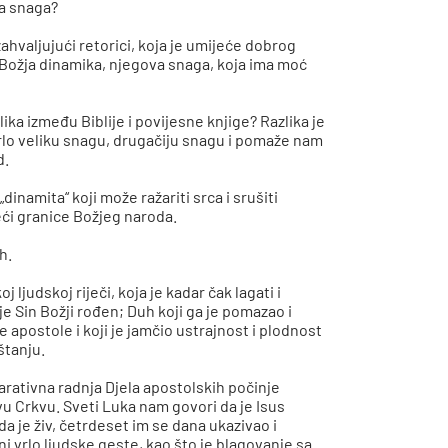
na snaga?
ahvaljujući retorici, koja je umijeće dobrog
, Božja dinamika, njegova snaga, koja ima moć
azlika između Biblije i povijesne knjige? Razlika je
e vrlo veliku snagu, drugačiju snagu i pomaže nam
d.
inamita“ koji može ražariti srca i srušiti
eći granice Božjeg naroda.
h.
ljudskoj riječi, koja je kadar čak lagati i
je Sin Božji rođen; Duh koji ga je pomazao i
 apostole i koji je jamčio ustrajnost i plodnost
štanju.
rativna radnja Djela apostolskih počinje
vu Crkvu. Sveti Luka nam govori da je Isus
 je živ, četrdeset im se dana ukazivao i
čini vrlo ljudske geste, kao što je blagovanje sa