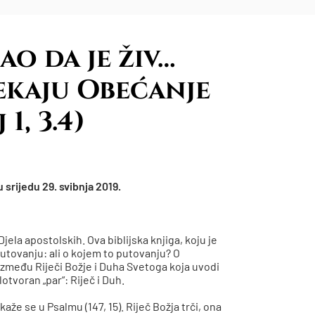
ao da je živ…
ekaju Obećanje
1, 3.4)
 srijedu 29. svibnja 2019.
ela apostolskih. Ova biblijska knjiga, koju je
utovanju: ali o kojem to putovanju? O
između Riječi Božje i Duha Svetoga koja uvodi
otvoran „par“: Riječ i Duh.
 kaže se u Psalmu (147, 15). Riječ Božja trči, ona