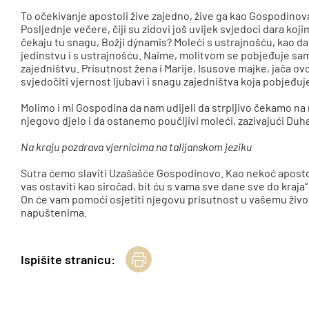
To očekivanje apostoli žive zajedno, žive ga kao Gospodinova
Posljednje večere, čiji su zidovi još uvijek svjedoci dara koj
čekaju tu snagu, Božji dýnamis? Moleći s ustrajnošću, kao d
jedinstvu i s ustrajnošću. Naime, molitvom se pobjeđuje sam
zajedništvu. Prisutnost žena i Marije, Isusove majke, jača ov
svjedočiti vjernost ljubavi i snagu zajedništva koja pobjeđuje
Molimo i mi Gospodina da nam udijeli da strpljivo čekamo na 
njegovo djelo i da ostanemo poučljivi moleći, zazivajući Duh
Na kraju pozdrava vjernicima na talijanskom jeziku
Sutra ćemo slaviti Uzašašće Gospodinovo. Kao nekoć aposto
vas ostaviti kao siročad, bit ću s vama sve dane sve do kraja“ (
On će vam pomoći osjetiti njegovu prisutnost u vašemu život
napuštenima.
Ispišite stranicu: