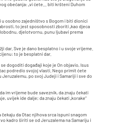
vog obećanja: „vi ćete… biti kršteni Duhom
u osobno zajedništvo s Bogom i biti dionici
brosti, to jest sposobnosti zboriti „kao djeca
 slobodnu, djelotvornu, punu ljubavi prema
ožji dar. Sve je dano besplatno i u svoje vrijeme.
jenu: to je besplatni dar.
se dogoditi događaji koje je On objavio, Isus
tac podredio svojoj vlasti. Nego primit ćete
u Jeruzalemu, po svoj Judeji i Samariji i sve do
 da im vrijeme bude saveznik, da znaju čekati
e, uvijek ide dalje; da znaju čekati „korake“
da čekaju da Otac njihova srca ispuni snagom
vo kadro širiti se od Jeruzalema na Samariju i