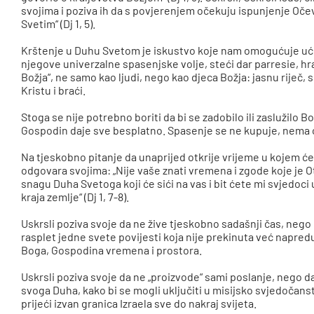
svojima i poziva ih da s povjerenjem očekuju ispunjenje Oče
Svetim“ (Dj 1, 5).
Krštenje u Duhu Svetom je iskustvo koje nam omogućuje ući 
njegove univerzalne spasenjske volje, steći dar parresie, hra
Božja“, ne samo kao ljudi, nego kao djeca Božja: jasnu riječ,
Kristu i braći.
Stoga se nije potrebno boriti da bi se zadobilo ili zaslužilo B
Gospodin daje sve besplatno. Spasenje se ne kupuje, nema ci
Na tjeskobno pitanje da unaprijed otkrije vrijeme u kojem će 
odgovara svojima: „Nije vaše znati vremena i zgode koje je O
snagu Duha Svetoga koji će sići na vas i bit ćete mi svjedoci 
kraja zemlje“ (Dj 1, 7-8).
Uskrsli poziva svoje da ne žive tjeskobno sadašnji čas, nego
rasplet jedne svete povijesti koja nije prekinuta već napreduj
Boga, Gospodina vremena i prostora.
Uskrsli poziva svoje da ne „proizvode“ sami poslanje, nego 
svoga Duha, kako bi se mogli uključiti u misijsko svjedočanst
prijeći izvan granica Izraela sve do nakraj svijeta.