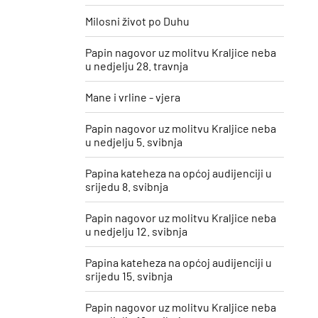
Milosni život po Duhu
Papin nagovor uz molitvu Kraljice neba
u nedjelju 28. travnja
Mane i vrline - vjera
Papin nagovor uz molitvu Kraljice neba
u nedjelju 5. svibnja
Papina kateheza na općoj audijenciji u
srijedu 8. svibnja
Papin nagovor uz molitvu Kraljice neba
u nedjelju 12. svibnja
Papina kateheza na općoj audijenciji u
srijedu 15. svibnja
Papin nagovor uz molitvu Kraljice neba