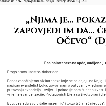
pokazao da je živ… zapovjedi im da… čekaju Obećanje Očevo“ (Dj 1, 3.4)
„Njima je… pokaz
zapovjedi im da… č
Očevo“ (Dj 
Papina kateheza na općoj audijenciji u
Draga braćo i sestre, dobar dan!
Danas započinjemo niz kateheza koje se oslanjaju na Knjigu Dj
napisao evanđelist Luka, govori nam o putovanju – jednom p
putovanju evanđelja u svijetu i pokazuje nam čudesnu vezu 
vrijeme evangelizacije. Protagonisti Djela su životvoran i djel
Bog „besjedu svoju šalje na zemlju“ i „brzo trči riječ njegova“,