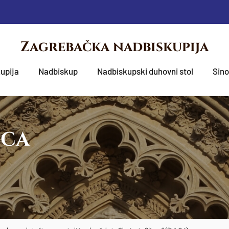
Zagrebačka nadbiskupija
upija
Nadbiskup
Nadbiskupski duhovni stol
Sin
OCA