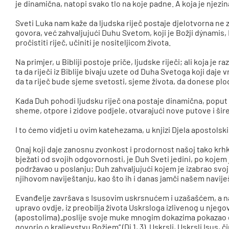
je dinamična, natopi svako tlo na koje padne. A koja je njezi
Sveti Luka nam kaže da ljudska riječ postaje djelotvorna ne z
govora, već zahvaljujući Duhu Svetom, koji je Božji dýnamis
pročistiti riječ, učiniti je nositeljicom života.
Na primjer, u Bibliji postoje priče, ljudske riječi; ali koja je r
ta da riječi iz Biblije bivaju uzete od Duha Svetoga koji daj
da ta riječ bude sjeme svetosti, sjeme života, da donese plo
Kada Duh pohodi ljudsku riječ ona postaje dinamična, poput „d
sheme, otpore i zidove podjele, otvarajući nove putove i šir
I to ćemo vidjeti u ovim katehezama, u knjizi Djela apostolski
Onaj koji daje zanosnu zvonkost i prodornost našoj tako krhkoj 
bježati od svojih odgovornosti, je Duh Sveti jedini, po kojem 
podržavao u poslanju; Duh zahvaljujući kojem je izabrao svoje
njihovom naviještanju, kao što ih i danas jamči našem navije
Evanđelje završava s Isusovim uskrsnućem i uzašašćem, a na
upravo ovdje, iz preobilja života Uskrsloga izlivenog u njego
(apostolima) „poslije svoje muke mnogim dokazima pokazao da
govorio o kraljevstvu Božjem“ (Dj 1, 3). Uskrsli, Uskrsli Isus, 