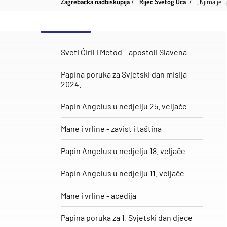
Zagrebačka nadbiskupija
Riječ Svetog Oca
„Njima je… 
Sveti Ćiril i Metod – apostoli Slavena
Papina poruka za Svjetski dan misija
2024.
Papin Angelus u nedjelju 25. veljače
​Mane i vrline - zavist i taština
Papin Angelus u nedjelju 18. veljače
Papin Angelus u nedjelju 11. veljače
Mane i vrline - acedija
Papina poruka za 1. Svjetski dan djece