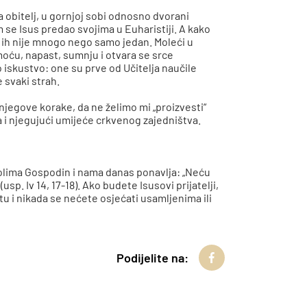
 obitelj, u gornjoj sobi odnosno dvorani
im se Isus predao svojima u Euharistiji. A kako
a ih nije mnogo nego samo jedan. Moleći u
oću, napast, sumnju i otvara se srce
o iskustvo: one su prve od Učitelja naučile
 svaki strah.
njegove korake, da ne želimo mi „proizvesti“
a i njegujući umijeće crkvenog zajedništva.
lima Gospodin i nama danas ponavlja: „Neću
usp. Iv 14, 17-18). Ako budete Isusovi prijatelji,
u i nikada se nećete osjećati usamljenima ili
Podijelite na: