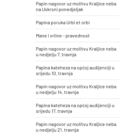
Papin nagovor uz molitvu Kraljice neba
na Uskrsni ponedjeljak
Papina poruka Urbi et orbi
Mane i vrline - pravednost
Papin nagovor uz molitvu Kraljice neba
u nedjelju 7. travnja
Papina kateheza na općoj audijenciji u
srijedu 10. travnja
Papin nagovor uz molitvu Kraljice neba
u nedjelju 14. travnja
Papina kateheza na općoj audijenciji u
srijedu 17. travnja
Papin nagovor uz molitvu Kraljice neba
u nedjelju 21. travnja