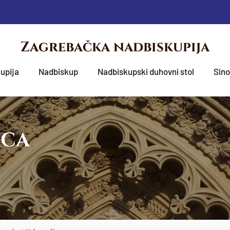
Zagrebačka nadbiskupija
upija
Nadbiskup
Nadbiskupski duhovni stol
Sin
OCA