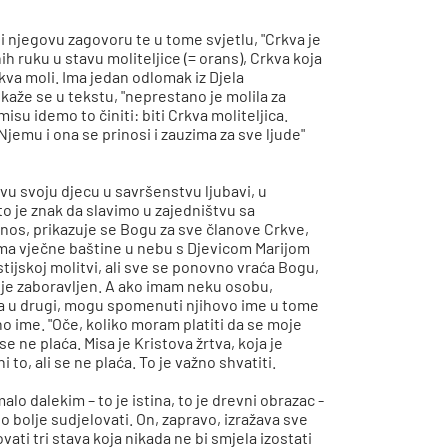
 i njegovu zagovoru te u tome svjetlu, "Crkva je
h ruku u stavu moliteljice (= orans), Crkva koja
rkva moli. Ima jedan odlomak iz Djela
 kaže se u tekstu, "neprestano je molila za
isu idemo to činiti: biti Crkva moliteljica.
 Njemu i ona se prinosi i zauzima za sve ljude"
vu svoju djecu u savršenstvu ljubavi, u
o je znak da slavimo u zajedništvu sa
nos, prikazuje se Bogu za sve članove Crkve,
cima vječne baštine u nebu s Djevicom Marijom
istijskoj molitvi, ali sve se ponovno vraća Bogu,
nije zaboravljen. A ako imam neku osobu,
ijeta u drugi, mogu spomenuti njihovo ime u tome
no ime. "Oče, koliko moram platiti da se moje
e ne plaća. Misa je Kristova žrtva, koja je
 to, ali se ne plaća. To je važno shvatiti.
lo dalekim – to je istina, to je drevni obrazac -
 bolje sudjelovati. On, zapravo, izražava sve
ati tri stava koja nikada ne bi smjela izostati