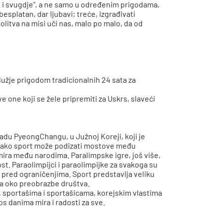
ijek i svugdje", a ne samo u određenim prigodama,
besplatan, dar ljubavi; treće, izgrađivati
olitva na misi uči nas, malo po malo, da od
služje prigodom tradicionalnih 24 sata za
 one koji se žele pripremiti za Uskrs, slaveći
radu PyeongChangu, u Južnoj Koreji, koji je
o kako sport može podizati mostove među
ira među narodima. Paralimpske igre, još više,
st. Paraolimpijci i paraolimpijke za svakoga su
u pred ograničenjima. Sport predstavlja veliku
anja oko preobrazbe društva.
portašima i sportašicama, korejskim vlastima
s danima mira i radosti za sve.