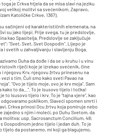
toga je Crkva htjela da se misa slavi na jeziku
i ovoj velikoj molitvi sa svećenikom. Zapravo,
kizam Katoličke Crkve, 1367).
i su sačinjeni od karakterističnih elemenata, na
i su jako lijepi. Prije svega, tu je predslovlje,
ina kao Spasitelja. Predslovlje se zaključuje
vet": "Svet, Svet, Svet Gospodin". Lijepo je
a i svetih u zahvaljivanju i slavljenju Boga.
Zazivamo Duha da dođe i da se u kruhu i u vinu
istovih riječi koje je izrekao svećenik, čine
lo i njegovu Krv, njegovu žrtvu prinesenu na
u vezi s tim. Čuli smo kako sveti Pavao na
moja". "Ovo je tijelo moje, ovo je krv moja". Sam
a kako to da…". To je Isusovo tijelo i točka!
to Isusovo tijelo i krv. To je "tajna vjere", kao
mi odgovaramo poklikom. Slaveći spomen smrti i
vi, Crkva prinosi Ocu žrtvu koja pomiruje nebo
be zajedno s njim i moleći, po Duhu Svetom, da
ska molitva; usp. Sacrosanctum Concilium, 48;
 s Gospodinom jedno tijelo i jedan duh. To je
 tijelo da postanemo, mi koji ga blagujemo,