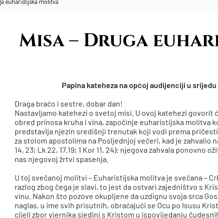
a euharistijska molitva
Misa – Druga euhari
Papina kateheza na općoj audijenciji u srijedu 
Draga braćo i sestre, dobar dan!
Nastavljamo katehezi o svetoj misi. U ovoj katehezi govorit ć
obred prinosa kruha i vina, započinje euharistijska molitva k
predstavlja njezin središnji trenutak koji vodi prema pričes
za stolom apostolima na Posljednjoj večeri, kad je zahvalio na
14, 23; Lk 22, 17.19; 1 Kor 11, 24): njegova zahvala ponovno oži
nas njegovoj žrtvi spasenja.
U toj svečanoj molitvi – Euharistijska molitva je svečana – Crk
razlog zbog čega je slavi, to jest da ostvari zajedništvo s 
vinu. Nakon što pozove okupljene da uzdignu svoja srca Gosp
naglas, u ime svih prisutnih, obraćajući se Ocu po Isusu Kri
cijeli zbor vjernika sjedini s Kristom u ispovijedanju čudesni