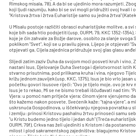
Rimskog misala, 78). A da bi se ujedinio mora razumjeti. Zbog 
koji ljudi razumiju, kako bi se svi mogli pridružiti ovoj hvali 
"Kristova žrtva i žrtva Euharistije samo su jedna žrtva" (Kate
U Misalu postoje različiti obrasci euharistijske molitve, a sv
koje bih sada htio podsjetiti (usp. OURM, 79, KKC 1352-1354). Sv
koje je čin zahvale za Božje darove, osobito za slanje svoga S
poklikom "Svet", koji se u pravilu pjeva. Lijepo je otpjevati "S
otpjevati ga. Cijela zajednica pridružuje svoj glas glasu anđel
Slijedi zatim zaziv Duha da svojom moći posveti kruh i vino. 
nastani Isus. Djelovanje Duha Svetoga i djelotvornost istih Kr
stvarno prisutnima, pod prilikama kruha i vina, njegovo Tije
križu jednom zauvijek (usp. KKC, 1375). Isus je bio vrlo jasan 
početku govori Isusove riječi: "Ovo je tijelo moje, ovo je krv 
Isus je to rekao. Mi se ne bismo trebali iščuđavati nad tim: "P
Vjera: u pomoć nam pritječe vjera; činom vjere vjerujemo da je 
što kažemo nakon posvete. Svećenik kaže: "tajna vjere", a 
uskrsnuća Gospodinova, u iščekivanju njegova povratka u sla
i zemlju: prinosi Kristovu pashalnu žrtvu prinoseći samu se
"u Kristu budemo jedno tijelo i jedan duh" (Treća euharistij
OURM, 79f). Crkva nas želi ujediniti s Kristom i da postanemo
milost i plod sakramentskog zajedništva: blagujemo Kristovo