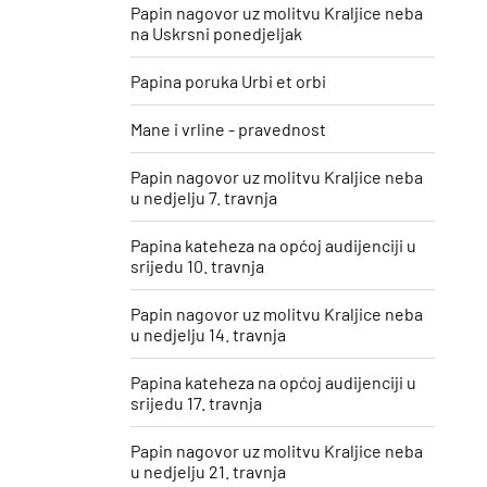
Papin nagovor uz molitvu Kraljice neba
na Uskrsni ponedjeljak
Papina poruka Urbi et orbi
Mane i vrline - pravednost
Papin nagovor uz molitvu Kraljice neba
u nedjelju 7. travnja
Papina kateheza na općoj audijenciji u
srijedu 10. travnja
Papin nagovor uz molitvu Kraljice neba
u nedjelju 14. travnja
Papina kateheza na općoj audijenciji u
srijedu 17. travnja
Papin nagovor uz molitvu Kraljice neba
u nedjelju 21. travnja