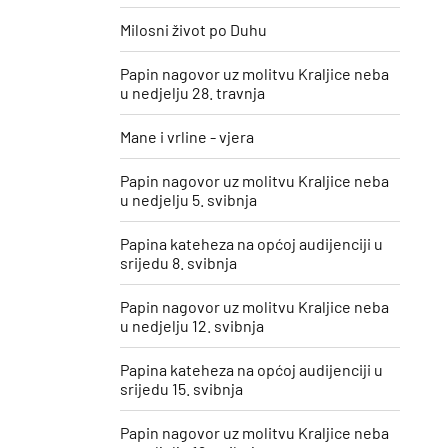
Milosni život po Duhu
Papin nagovor uz molitvu Kraljice neba
u nedjelju 28. travnja
Mane i vrline - vjera
Papin nagovor uz molitvu Kraljice neba
u nedjelju 5. svibnja
Papina kateheza na općoj audijenciji u
srijedu 8. svibnja
Papin nagovor uz molitvu Kraljice neba
u nedjelju 12. svibnja
Papina kateheza na općoj audijenciji u
srijedu 15. svibnja
Papin nagovor uz molitvu Kraljice neba