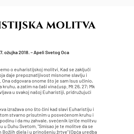
stijska molitva
7. ožujka 2018. – Apeli Svetog Oca
emo o euharistijskoj molitvi. Kad se zaključi
oja daje prepoznatljivost misnome slavlju i
ti. Ona odgovara onome što je sam Isus učinio,
 kruhu, a zatim na čaši vina (usp. Mt 26, 27; Mk
vljava u svakoj našoj Euharistiji, pridružujući
va izražava ono što čini kad slavi Euharistiju i
Kristom stvarno prisutnim u posvećenom kruhu i
odinu i da mu zahvale, svećenik izriče molitvu
stu u Duhu Svetom. "Smisao je te molitve da se
h Božjih djela i u prinošenju žrtve" (Opća uredba