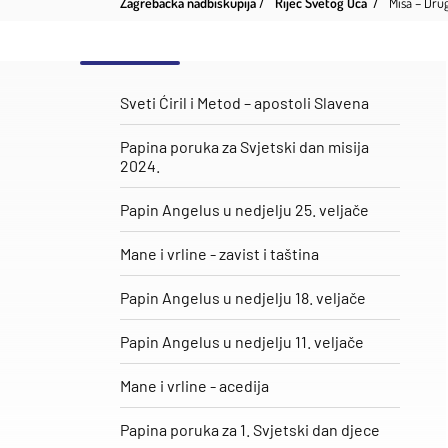
Zagrebačka nadbiskupija
Riječ Svetog Oca
Misa – Drug
Sveti Ćiril i Metod – apostoli Slavena
Papina poruka za Svjetski dan misija
2024.
Papin Angelus u nedjelju 25. veljače
​Mane i vrline - zavist i taština
Papin Angelus u nedjelju 18. veljače
Papin Angelus u nedjelju 11. veljače
Mane i vrline - acedija
Papina poruka za 1. Svjetski dan djece