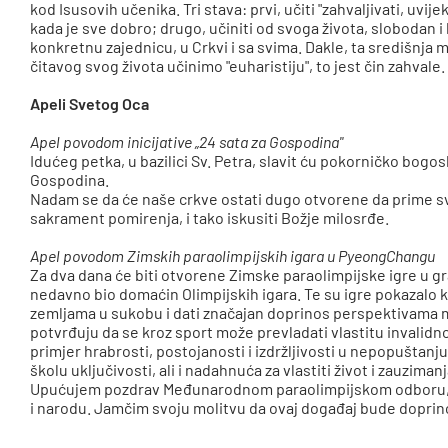
kod Isusovih učenika. Tri stava: prvi, učiti "zahvaljivati, uv
kada je sve dobro; drugo, učiniti od svoga života, slobodan i 
konkretnu zajednicu, u Crkvi i sa svima. Dakle, ta središnja m
čitavog svog života učinimo "euharistiju", to jest čin zahvale.
Apeli Svetog Oca
Apel povodom inicijative „24 sata za Gospodina"
Idućeg petka, u bazilici Sv. Petra, slavit ću pokorničko bogo
Gospodina.
Nadam se da će naše crkve ostati dugo otvorene da prime sve
sakrament pomirenja, i tako iskusiti Božje milosrđe.
Apel povodom Zimskih paraolimpijskih igara u PyeongChangu
Za dva dana će biti otvorene Zimske paraolimpijske igre u g
nedavno bio domaćin Olimpijskih igara. Te su igre pokazal
zemljama u sukobu i dati značajan doprinos perspektivama m
potvrđuju da se kroz sport može prevladati vlastitu invalidno
primjer hrabrosti, postojanosti i izdržljivosti u nepopuštanj
školu uključivosti, ali i nadahnuća za vlastiti život i zauzim
Upućujem pozdrav Međunarodnom paraolimpijskom odboru, s
i narodu. Jamčim svoju molitvu da ovaj događaj bude doprino