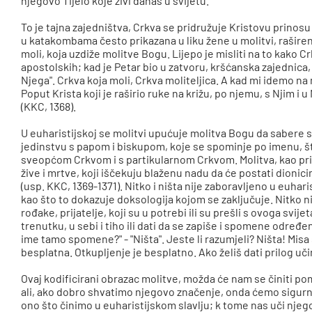
njegovo Tijelo koje živi danas u svijetu.
To je tajna zajedništva, Crkva se pridružuje Kristovu prinosu
u katakombama često prikazana u liku žene u molitvi, rašireni
moli, koja uzdiže molitve Bogu. Lijepo je misliti na to kako C
apostolskih; kad je Petar bio u zatvoru, kršćanska zajednica,
Njega". Crkva koja moli, Crkva moliteljica. A kad mi idemo na m
Poput Krista koji je raširio ruke na križu, po njemu, s Njim i u
(KKC, 1368).
U euharistijskoj se molitvi upućuje molitva Bogu da sabere s
jedinstvu s papom i biskupom, koje se spominje po imenu, št
sveopćom Crkvom i s partikularnom Crkvom. Molitva, kao pri
žive i mrtve, koji iščekuju blaženu nadu da će postati dioni
(usp. KKC, 1369-1371). Nitko i ništa nije zaboravljeno u euhar
kao što to dokazuje doksologija kojom se zaključuje. Nitko 
rođake, prijatelje, koji su u potrebi ili su prešli s ovoga sv
trenutku, u sebi i tiho ili dati da se zapiše i spomene određe
ime tamo spomene?" - "Ništa". Jeste li razumjeli? Ništa! Misa s
besplatna. Otkupljenje je besplatno. Ako želiš dati prilog učini
Ovaj kodificirani obrazac molitve, možda će nam se činiti poma
ali, ako dobro shvatimo njegovo značenje, onda ćemo sigurno
ono što činimo u euharistijskom slavlju; k tome nas uči njegov