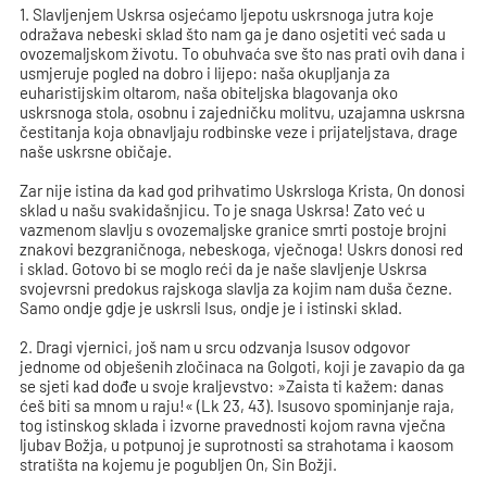
1. Slavljenjem Uskrsa osjećamo ljepotu uskrsnoga jutra koje
odražava nebeski sklad što nam ga je dano osjetiti već sada u
ovozemaljskom životu. To obuhvaća sve što nas prati ovih dana i
usmjeruje pogled na dobro i lijepo: naša okupljanja za
euharistijskim oltarom, naša obiteljska blagovanja oko
uskrsnoga stola, osobnu i zajedničku molitvu, uzajamna uskrsna
čestitanja koja obnavljaju rodbinske veze i prijateljstava, drage
naše uskrsne običaje.
Zar nije istina da kad god prihvatimo Uskrsloga Krista, On donosi
sklad u našu svakidašnjicu. To je snaga Uskrsa! Zato već u
vazmenom slavlju s ovozemaljske granice smrti postoje brojni
znakovi bezgraničnoga, nebeskoga, vječnoga! Uskrs donosi red
i sklad. Gotovo bi se moglo reći da je naše slavljenje Uskrsa
svojevrsni predokus rajskoga slavlja za kojim nam duša čezne.
Samo ondje gdje je uskrsli Isus, ondje je i istinski sklad.
2. Dragi vjernici, još nam u srcu odzvanja Isusov odgovor
jednome od obješenih zločinaca na Golgoti, koji je zavapio da ga
se sjeti kad dođe u svoje kraljevstvo: »Zaista ti kažem: danas
ćeš biti sa mnom u raju!« (Lk 23, 43). Isusovo spominjanje raja,
tog istinskog sklada i izvorne pravednosti kojom ravna vječna
ljubav Božja, u potpunoj je suprotnosti sa strahotama i kaosom
stratišta na kojemu je pogubljen On, Sin Božji.