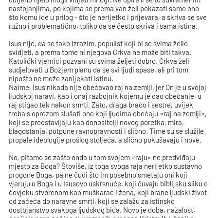
nastojanjima, po kojima se prema van želi pokazati samo ono
što komu ide u prilog - što je nerijetko i prijevara, a skriva se sve
ružno i problematično, toliko da se često skriva i sama istina.
Isus nije, da se tako izrazim, populist koji bi se svima želio
svidjeti, a prema tome ni njegova Crkva ne može biti takva.
Katolički vjernici pozvani su svima željeti dobro. Crkva želi
sudjelovati u Božjem planu da se svi ljudi spase, ali pri tom
nipošto ne može zanijekati istinu.
Naime, Isus nikada nije obećavao raj na zemlji, jer On je u svojoj
ljudskoj naravi, kao i onaj razbojnik kojemu je dao obećanje, u
raj stigao tek nakon smrti. Zato, draga braćo i sestre, uvijek
treba s oprezom slušati one koji ljudima obećaju »raj na zemlji«,
koji se predstavljaju kao donositelji novog poretka, mira,
blagostanja, potpune ravnopravnosti i slično. Time su se služile
propale ideologije prošlog stoljeća, a slično pokušavaju i nove.
No, pitamo se zašto onda u tom svojem »raju« ne predviđaju
mjesto za Boga? Štoviše, iz toga svoga raja nerijetko sustavno
progone Boga, pa ne čudi što im posebno smetaju oni koji
vjeruju u Boga i u Isusovo uskrsnuće, koji čuvaju biblijsku sliku o
čovjeku stvorenom kao muškarac i žena, koji brane ljudski život
od začeća do naravne smrti, koji se zalažu za istinsko
dostojanstvo svakoga ljudskog bića. Novo je doba, nažalost,