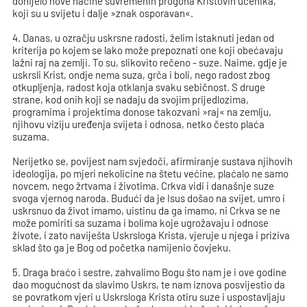
donijelo nove načine suvremenih progona Kristovih učenika,
koji su u svijetu i dalje »znak osporavan«.
4. Danas, u ozračju uskrsne radosti, želim istaknuti jedan od
kriterija po kojem se lako može prepoznati one koji obećavaju
lažni raj na zemlji. To su, slikovito rečeno - suze. Naime, gdje je
uskrsli Krist, ondje nema suza, grča i boli, nego radost zbog
otkupljenja, radost koja otklanja svaku sebičnost. S druge
strane, kod onih koji se nadaju da svojim prijedlozima,
programima i projektima donose takozvani »raj« na zemlju,
njihovu viziju uređenja svijeta i odnosa, netko često plaća
suzama.
Nerijetko se, povijest nam svjedoči, afirmiranje sustava njihovih
ideologija, po mjeri nekolicine na štetu većine, plaćalo ne samo
novcem, nego žrtvama i životima. Crkva vidi i današnje suze
svoga vjernog naroda. Budući da je Isus došao na svijet, umro i
uskrsnuo da život imamo, uistinu da ga imamo, ni Crkva se ne
može pomiriti sa suzama i bolima koje ugrožavaju i odnose
živote, i zato naviješta Uskrsloga Krista, vjeruje u njega i priziva
sklad što ga je Bog od početka namijenio čovjeku.
5. Draga braćo i sestre, zahvalimo Bogu što nam je i ove godine
dao mogućnost da slavimo Uskrs, te nam iznova posvijestio da
se povratkom vjeri u Uskrsloga Krista otiru suze i uspostavljaju