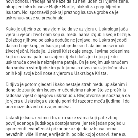
novi odnosi. Predaja nam kaže da su neki učenici i vjerne žene,
okupljeni oko Isusove Majke Marije, plakali za pogubljenim
Isusom. No, spoznavši pokraj praznog Isusova groba da je
uskrsnuo, suze su presahnule.
Kako je utješno za nas vjernike da se uz vjeru u Uskrsloga jača
vjera u vječni život onih koji su među nama izgubili svoje bližnje.
Bol zbog njihova odlaska doduše ne jenjava, no Uskrs svjedoči
da smrt nije kraj, jer Isus je pobijedio smrt, da bismo svi imali
život vječni. Nadalje, Uskrsli Krist daje snagu i svima bolesnima
koji u suzama pate na svojem tijelu i duši, jer i njega je do
uskrsnuća dovela neizmjerna patnja. On je svojim uskrsnućem
dao smisao svim ljudskim patnjama, a divna su svjedočanstva
onih koji svoje boli nose s vjerom u Uskrsloga Krista.
Dirljivo je potom gledati i kako nestaje strah među uplašenim i
donekle zbunjenim Isusovim učenicima nakon što se proširila
radosna vijest o njegovu uskrsnuću. Blagotvorna je spoznaja da
je vjera u Uskrsloga u stanju pomiriti razdore među ljudima, i da
ona može dovesti do zajedništva.
Uskrsli je Isus, recimo i to, otro suze svima koji pate zbog
povrijeđenoga ljudskoga dostojanstva, jer tek jedan pogled u
spomenuti evanđeoski prizor pokazuje da uz Isusa nema
nevažnih, više ili manje vrijednih, po bilo kojoj osnovi: žene su