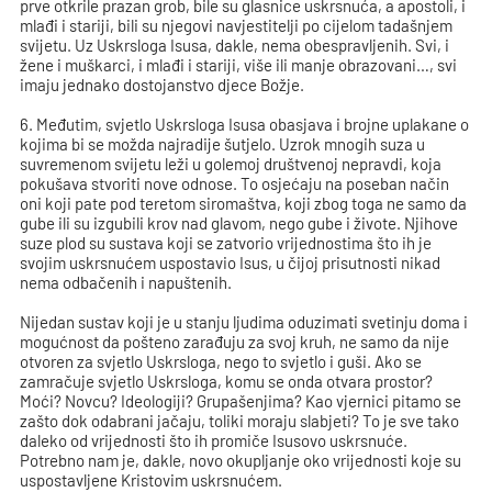
prve otkrile prazan grob, bile su glasnice uskrsnuća, a apostoli, i
mlađi i stariji, bili su njegovi navjestitelji po cijelom tadašnjem
svijetu. Uz Uskrsloga Isusa, dakle, nema obespravljenih. Svi, i
žene i muškarci, i mlađi i stariji, više ili manje obrazovani…, svi
imaju jednako dostojanstvo djece Božje.
6. Međutim, svjetlo Uskrsloga Isusa obasjava i brojne uplakane o
kojima bi se možda najradije šutjelo. Uzrok mnogih suza u
suvremenom svijetu leži u golemoj društvenoj nepravdi, koja
pokušava stvoriti nove odnose. To osjećaju na poseban način
oni koji pate pod teretom siromaštva, koji zbog toga ne samo da
gube ili su izgubili krov nad glavom, nego gube i živote. Njihove
suze plod su sustava koji se zatvorio vrijednostima što ih je
svojim uskrsnućem uspostavio Isus, u čijoj prisutnosti nikad
nema odbačenih i napuštenih.
Nijedan sustav koji je u stanju ljudima oduzimati svetinju doma i
mogućnost da pošteno zarađuju za svoj kruh, ne samo da nije
otvoren za svjetlo Uskrsloga, nego to svjetlo i guši. Ako se
zamračuje svjetlo Uskrsloga, komu se onda otvara prostor?
Moći? Novcu? Ideologiji? Grupašenjima? Kao vjernici pitamo se
zašto dok odabrani jačaju, toliki moraju slabjeti? To je sve tako
daleko od vrijednosti što ih promiče Isusovo uskrsnuće.
Potrebno nam je, dakle, novo okupljanje oko vrijednosti koje su
uspostavljene Kristovim uskrsnućem.