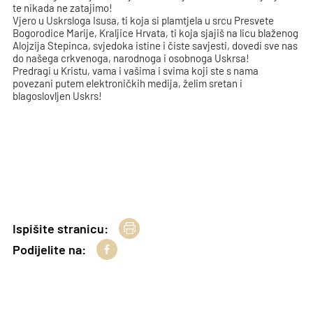
te nikada ne zatajimo!
Vjero u Uskrsloga Isusa, ti koja si plamtjela u srcu Presvete
Bogorodice Marije, Kraljice Hrvata, ti koja sjajiš na licu blaženog
Alojzija Stepinca, svjedoka istine i čiste savjesti, dovedi sve nas
do našega crkvenoga, narodnoga i osobnoga Uskrsa!
Predragi u Kristu, vama i vašima i svima koji ste s nama
povezani putem elektroničkih medija, želim sretan i
blagoslovljen Uskrs!
Ispišite stranicu:
Podijelite na: