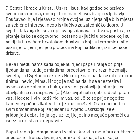
7. Sestre i braćo u Kristu, Uskrsli Isus, kad god se pokazivao
svojim učenicima, činio je to nenametljivo, blago i s ljubavlju.
Poučavao ih je i rješavao brojne dvojbe, uz njega nije bilo mjesta
za sebične interese, nego isključivo za zajedničko dobro. U
svjetlu takvoga Isusova djelovanja, danas, na Uskrs, postavlja se
pitanje kako se odgovorno i pošteno uključiti u procese koji su
na djelu i u našem hrvatskom društvu, a koje u tom smislu nije
usamljeno, jer riječ je o procesima koji nadilaze granice naše
države.
Neka i među nama sada odjeknu riječi pape Franje od prije
tjedan dana, kada je mladima, predstavnicima raznih zemalja
svijeta, na Cvjetnicu rekao: »Mnogo je načina da se mlade učini
tihima i nevidljivima. Mnogo je načina da ih se anestezira i
uspava da ne stvaraju buku, da se ne postavljaju pitanja i ne
stavlja ih se na raspravu. (…) Ako svijet šuti i gubi radost, pitam
vas: Hoćete li vi vikati? Molim vas, odlučite se prije nego što
kamenje počne vikati«. Tim je apelom Sveti Otac dao poticaj
svim kršćanima koji zagledani u svjetlo Uskrsloga, žele
pridonijeti dobru i dijalogu uz koji je jedino moguće pomoći da
iščeznu društvene nepravde.
Papa Franjo je, draga braćo i sestre, koristio metaforu društvene
anestezije ili uspavljivanja vjernika. Snažna je to slika jer