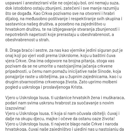
uspavani i anestezirani više ne osjećaju bol, oni nemaju suza,
dok istodobno ostaju zbunjeni, zatečeni i sve manje razumiju
što se događa. Kao Crkva pozivamo sve na otvoreni i hrabri
dijalog, na međusobno poštivanje i respektiranje svih skupina i
sastavnica našeg društva, a posebno na zajedništvo u
hrvatskom društvu, te na izbjegavanje stvaranja zbunjenosti i
nepotrebnih napetosti koje prerastaju u obeshrabrenost, a
obeshrabrenost u strah.
8. Draga braćo i sestre, za nas kao vjernike jedini siguran put je
onaj koji po vjeri vodi prema Uskrslome, koju u baštini čuva
vjera Crkve. Ona ima odgovore na brojna pitanja, stoga vas
pozivam da se ne umorite u nastojanjima jačanja crkvene
pripadnosti, u čemu nam pomažu inicijative naše Sinode, koja
ponajprije raste u obiteljima, pa u župnim zajednicama, kao i u
drugim stvarnostima crkvenoga života. Zato uprimo molbeni
pogled u uskrsloga i proslavljenoga Krista.
Vjero u Uskrsloga Isusa, ti uzdanice hrvatskih žena i muškaraca,
podari nam svima uskrsnu hrabrost za suočavanje s novim
izazovima!
Vjero u Uskrsloga Isusa, ti koja si nam očuvala obitelji; čuvaj i
dalje na okupu djecu, majke i očeve da ostanu oaze života!
Vjero u Uskrsloga Isusa, ti najveće blago naše Crkve i naroda
hrvatskoga, čuvaj naše zajedništvo i ujedini nas u nastojanju da