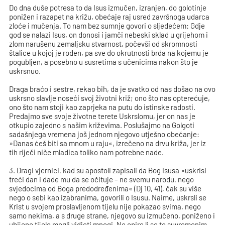
Do dna duše potresa to da Isus izmučen, izranjen, do golotinje
ponižen i razapet na križu, obećaje raj usred završnoga udarca
zloće i mučenja. To nam bez sumnje govori o sljedećem: Gdje
god se nalazi Isus, on donosi i jamči nebeski sklad u grijehom i
zlom narušenu zemaljsku stvarnost, počevši od skromnosti
štalice u kojoj je rođen, pa sve do okrutnosti brda na kojemu je
pogubljen, a posebno u susretima s učenicima nakon što je
uskrsnuo.
Draga braćo i sestre, rekao bih, da je svatko od nas došao na ovo
uskrsno slavlje noseći svoj životni križ; ono što nas opterećuje,
ono što nam stoji kao zaprjeka na putu do istinske radosti.
Predajmo sve svoje životne terete Uskrslomu, jer on nas je
otkupio zajedno s našim križevima. Poslušajmo na Golgoti
sadašnjega vremena još jednom njegovo utješno obećanje:
»Danas ćeš biti sa mnom u raju«, izrečeno na drvu križa, jer iz
tih riječi niče mladica toliko nam potrebne nade.
3. Dragi vjernici, kad su apostoli zapisali da Bog Isusa »uskrisi
treći dan i dade mu da se očituje – ne svemu narodu, nego
svjedocima od Boga predodređenima« (Dj 10, 41), čak su više
nego o sebi kao izabranima, govorili o Isusu. Naime, uskrsli se
Krist u svojem proslavljenom tijelu nije pokazao svima, nego
samo nekima, a s druge strane, njegovo su izmučeno, poniženo i
ubijeno tijelo mogli vidjeti mnogi. Ne opire li se to suvremenim