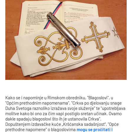
Kako se i napominje u Rimskom obredniku, "Blagoslovi", u
"Općim prethodnim napomenama", "Crkva po djelovanju snage
Duha Svetoga raznoliko izražava svoje služenje" te "upotrebljava
molitve kako bi ono za čim vapi postiglo sretan učinak. Ovamo
dakle spadaju blagoslovi što ih je ustanovila Crkva".
Dopuštenjem izdavačke kuće „Kršćanska sadašnjost“, "Opće
prethodne napomene" o blagoslovima
mogu se pročitati i