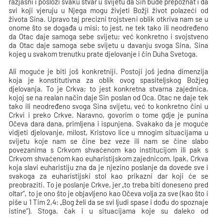
razjasni i posloži svaku stvar u svijetu da Sin bude prepoznat i da
svi koji vjeruju u Njega mogu živjeti Božji život polazeći od
života Sina. Upravo taj precizni trojstveni oblik otkriva nam se u
onome što se događa u misi; to jest, ne tek tako ili neodređeno
da Otac daje samoga sebe svijetu; već konkretno i svojstveno
da Otac daje samoga sebe svijetu u davanju svoga Sina, Sina
kojeg u svakom trenutku prate djelovanje i čin Duha Svetoga.
Ali moguće je biti još konkretniji. Postoji još jedna dimenzija
koja je konstitutivna za oblik ovog spasiteljskog Božjeg
djelovanja. To je Crkva; to jest konkretna stvarna zajednica,
kojoj se na realan način daje Sin poslan od Oca. Otac ne daje tek
tako ili neodređeno svoga Sina svijetu, već to konkretno čini u
Crkvi i preko Crkve. Naravno, govorim o tome gdje je punina
Očeva dara dana, primljena i ispunjena. Svakako da je moguće
vidjeti djelovanje, milost, Kristovo lice u mnogim situacijama u
svijetu koje nam se čine bez veze ili nam se čine slabo
povezanima s Crkvom shvaćenom kao institucijom ili pak s
Crkvom shvaćenom kao euharistijskom zajednicom. Ipak, Crkva
koja slavi euharistiju zna da je njezino poslanje da dovede sve i
svakoga za euharistijski stol kao prikazni dar koji će se
preobraziti. To je poslanje Crkve, jer „to treba biti doneseno pred
oltar“, to je ono što je objavljeno kao Očeva volja za sve (kao što i
piše u 1 Tim 2,4: „Bog želi da se svi ljudi spase i dođu do spoznaje
istine“). Stoga, čak i u situacijama koje su daleko od