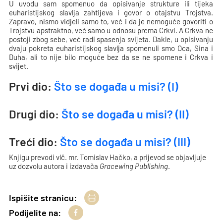
U uvodu sam spomenuo da opisivanje strukture ili tijeka
euharistijskog slavlja zahtijeva i govor o otajstvu Trojstva.
Zapravo, nismo vidjeli samo to, već i da je nemoguće govoriti o
Trojstvu apstraktno, već samo u odnosu prema Crkvi. A Crkva ne
postoji zbog sebe, već radi spasenja svijeta. Dakle, u opisivanju
dvaju pokreta euharistijskog slavlja spomenuli smo Oca, Sina i
Duha, ali to nije bilo moguće bez da se ne spomene i Crkva i
svijet.
Prvi dio:
Što se događa u misi? (I)
Drugi dio:
Što se događa u misi? (II)
Treći dio:
Što se događa u misi? (III)
Knjigu prevodi vlč. mr. Tomislav Hačko, a prijevod se objavljuje
uz dozvolu autora i izdavača
Gracewing Publishing
.
Ispišite stranicu:
Podijelite na: