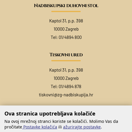
Nadbiskupski duhovni stol
Kaptol 31, p.p. 398
10000 Zagreb
Tel:
01/4894 800
Tiskovni ured
Kaptol 31, p.p. 398
10000 Zagreb
Tel:
01/4894 878
tiskovni@zg-nadbiskupija.hr
Ova stranica upotrebljava kolačiće
Na ovoj mrežnoj stranci koriste se kolačići. Molimo Vas da
pročitate
Postavke kolačića
ili
ažurirajte postavke
.