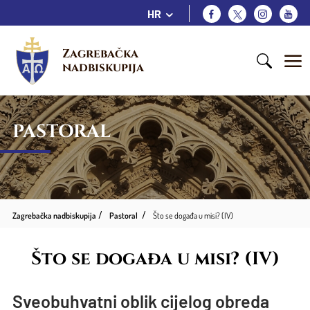
HR
Zagrebačka 
nadbiskupija
PASTORAL
Zagrebačka nadbiskupija
Pastoral
Što se događa u misi? (IV)
Što se događa u misi? (IV)
Sveobuhvatni oblik cijelog obreda