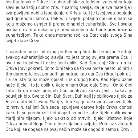
institucionalne Crkve ili euharistijske zajednice, zajednica koja
slavi euharistiju dobro zna, iz samog slavlja, da je sva materija i
sva povijest dobila ispunjenje u Kristu koji je izvojevao pobjedu
nad grijehom i smrću. Dakle, u svijetu potajno djeluje dinamika
koju možemo usmjeriti prema dinamici euharistije. Sve i svaka
osoba u svijetu milošću je predodređena da bude preobražena
euharistijom. Tako onda moramo reći da Otac daje svoga Sina
svijetu kroz Crkvu.
I suprotan smjer od ovog prethodnog čini dio temeljne kretnje
svakog euharistijskog slavlja; to jest onog svijeta prema Ocu. I
ovo ima trojstevni i eklezijalni oblik. Kad Otac daje Sina u ruke
Crkve (prvi pokret), On to čini tako da Crkva može nešto učiniti s
tim darom; to jest ponuditi ga natrag kao dar Ocu (drugi pokret).
Ta se ista tajna može opisati i iz drugog kuta. Kad Riječ uzme
naše tijelo - to je oblik u kojem nam Otac daje Sina - On to čini
zato da ga može prinijeti Ocu onakvim kakav jest i kakav je
oduvijek bio. Sve to čini Duh Sveti. Duh koji je oblikovao tijelo za
Riječ u utrobi Djevice Marije, Duh koji je uskrsnuo Isusovo tijelo
iz mrtvih, taj isti Duh sada ispunjava darove koje Crkva donosi
kako bi se preobrazili i čini opet jedno te isto: tijelo oblikovano
Marijinim tijelom, tijelo uskrslo od mrtvih, tijelo Kristovo koje
Crkva prinosi Bogu Ocu u ime cijeloga svijeta. Prijelaz svijeta k
Ocu koji se događa na ovaj način može se dogoditi samo u Crkvi.