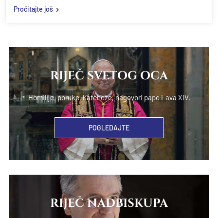
Pročitajte još
RIJEČ SVETOG OCA
Homilije, poruke, kateheze, nagovori pape Lava XIV.
POGLEDAJTE
RIJEČ NADBISKUPA