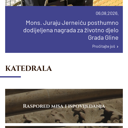
proglašenju papinske manje bazilike u
Pročitajte još
Pročitajte još
Karlovcu
06.08.2026.
Pročitajte još
Mons. Juraju Jerneiću posthumno
dodijeljena nagrada za životno djelo
Grada Gline
Pročitajte još
KATEDRALA
Raspored misa i ispovijedanja