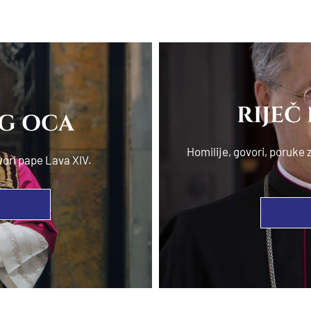
RIJEČ
OG OCA
Homilije, govori, poruk
vori pape Lava XIV.