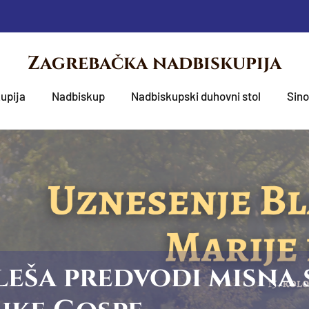
Zagrebačka nadbiskupija
upija
Nadbiskup
Nadbiskupski duhovni stol
Sin
eša predvodi misna 