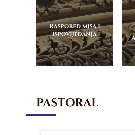
Raspored misa i
ispovijedanja
A
PASTORAL