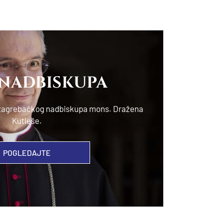
 NADBISKUPA
e zagrebačkog nadbiskupa mons. Dražena
Kutleše.
POGLEDAJTE