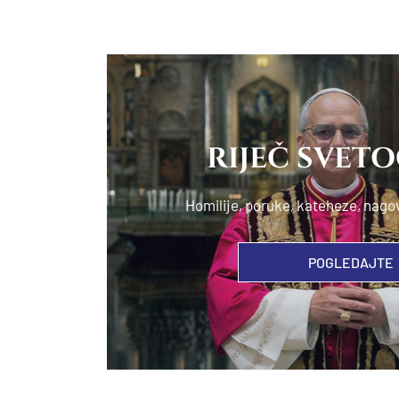
RIJEČ SVET
Homilije, poruke, kateheze, nago
POGLEDAJTE