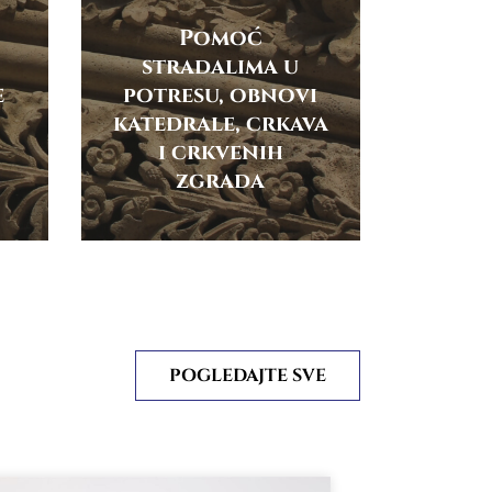
Pomoć
stradalima u
e
potresu, obnovi
katedrale, crkava
i crkvenih
zgrada
POGLEDAJTE SVE