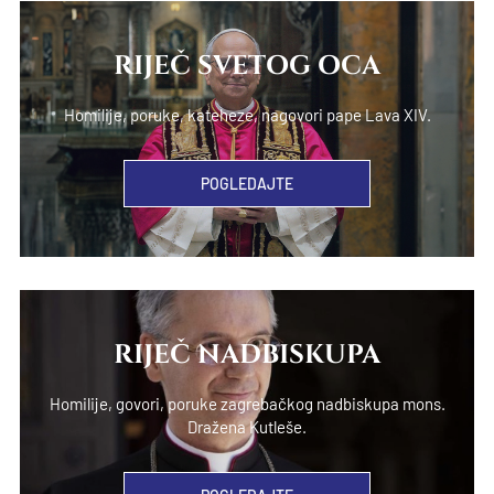
RIJEČ SVETOG OCA
Homilije, poruke, kateheze, nagovori pape Lava XIV.
POGLEDAJTE
RIJEČ NADBISKUPA
Homilije, govori, poruke zagrebačkog nadbiskupa mons.
Dražena Kutleše.