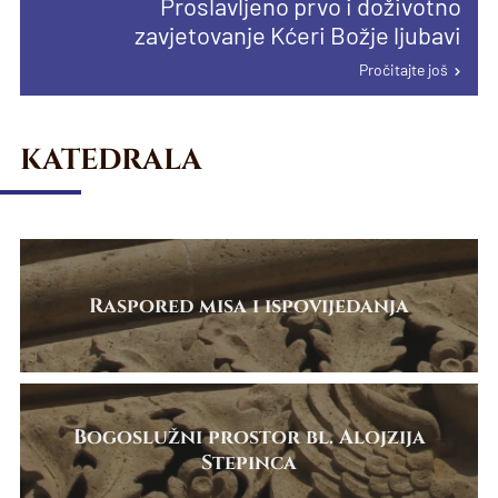
Proslavljeno prvo i doživotno
proglašenju papinske manje bazilike u
Pročitajte još
Pročitajte još
zavjetovanje Kćeri Božje ljubavi
Karlovcu
Pročitajte još
Pročitajte još
KATEDRALA
Raspored misa i ispovijedanja
Bogoslužni prostor bl. Alojzija
Stepinca