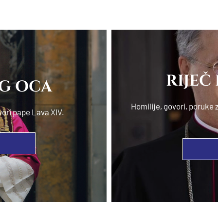
RIJEČ
OG OCA
Homilije, govori, poruk
vori pape Lava XIV.