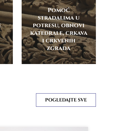
Pomoć
stradalima u
e
potresu, obnovi
katedrale, crkava
i crkvenih
zgrada
POGLEDAJTE SVE