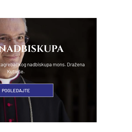
 NADBISKUPA
e zagrebačkog nadbiskupa mons. Dražena
Kutleše.
POGLEDAJTE