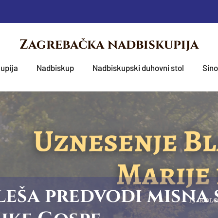
Zagrebačka nadbiskupija
upija
Nadbiskup
Nadbiskupski duhovni stol
Sin
eša predvodi misna 