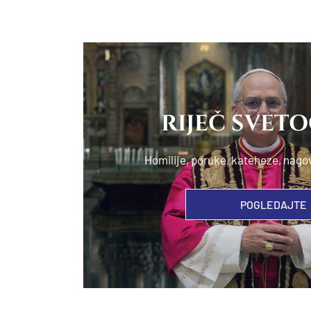
RIJEČ SVET
Homilije, poruke, kateheze, nago
POGLEDAJTE