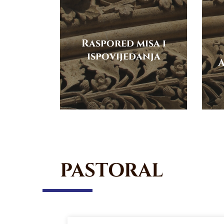
Raspored misa i
ispovijedanja
A
PASTORAL