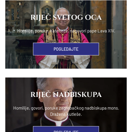
RIJEČ SVETOG OCA
Homilije, poruke, kateheze, nagovori pape Lava XIV.
POGLEDAJTE
RIJEČ NADBISKUPA
Homilije, govori, poruke zagrebačkog nadbiskupa mons.
Dražena Kutleše.