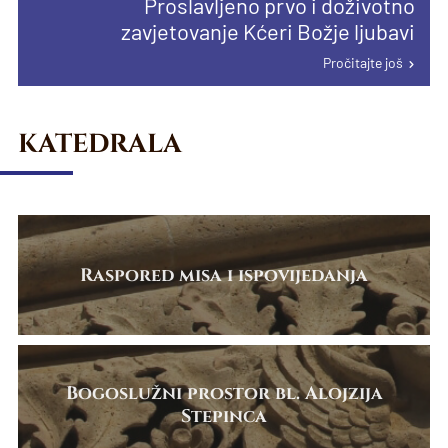
Proslavljeno prvo i doživotno
proglašenju papinske manje bazilike u
Pročitajte još
Pročitajte još
zavjetovanje Kćeri Božje ljubavi
Karlovcu
Pročitajte još
Pročitajte još
KATEDRALA
Raspored misa i ispovijedanja
Bogoslužni prostor bl. Alojzija
Stepinca