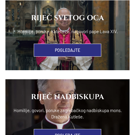
RIJEČ SVETOG OCA
Homilije, poruke, kateheze, nagovori pape Lava XIV.
POGLEDAJTE
RIJEČ NADBISKUPA
Homilije, govori, poruke zagrebačkog nadbiskupa mons.
Dražena Kutleše.