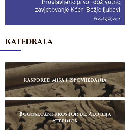
Proslavljeno prvo i doživotno
proglašenju papinske manje bazilike u
Pročitajte još
Pročitajte još
zavjetovanje Kćeri Božje ljubavi
Karlovcu
Pročitajte još
Pročitajte još
KATEDRALA
Raspored misa i ispovijedanja
Bogoslužni prostor bl. Alojzija
Stepinca