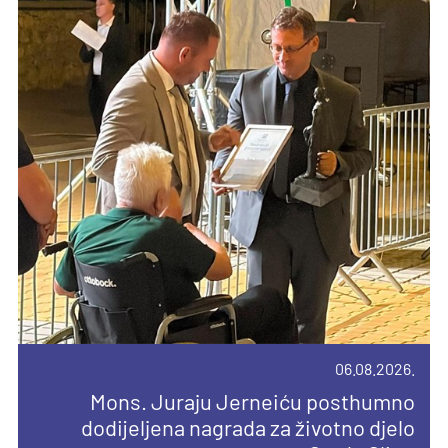
06.08.2026.
08.08.2026.
04.08.2026.
14.04.2026.
Mons. Juraju Jerneiću posthumno
Devetnica uoči Velike Gospe u
dodijeljena nagrada za životno djelo
Novi broj Glasnika sv. Josipa posvećen
Priopćenje za javnost
Remetama