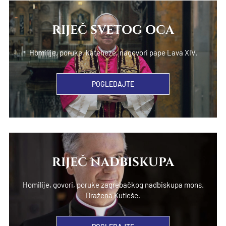
RIJEČ SVETOG OCA
Homilije, poruke, kateheze, nagovori pape Lava XIV.
POGLEDAJTE
RIJEČ NADBISKUPA
Homilije, govori, poruke zagrebačkog nadbiskupa mons.
Dražena Kutleše.