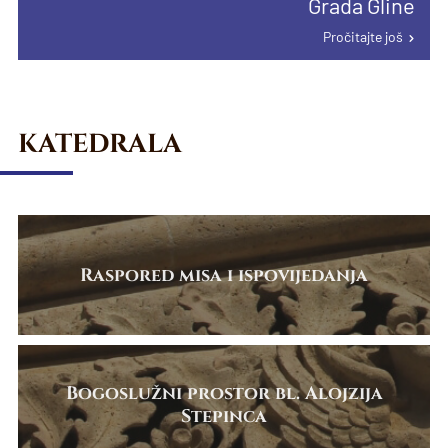
Grada Gline
proglašenju papinske manje bazilike u
Pročitajte još
Pročitajte još
Karlovcu
Pročitajte još
Pročitajte još
KATEDRALA
Raspored misa i ispovijedanja
Bogoslužni prostor bl. Alojzija
Stepinca