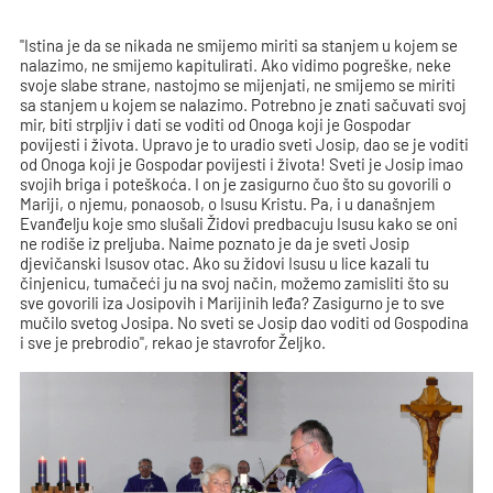
"Istina je da se nikada ne smijemo miriti sa stanjem u kojem se
nalazimo, ne smijemo kapitulirati. Ako vidimo pogreške, neke
svoje slabe strane, nastojmo se mijenjati, ne smijemo se miriti
sa stanjem u kojem se nalazimo. Potrebno je znati sačuvati svoj
mir, biti strpljiv i dati se voditi od Onoga koji je Gospodar
povijesti i života. Upravo je to uradio sveti Josip, dao se je voditi
od Onoga koji je Gospodar povijesti i života! Sveti je Josip imao
svojih briga i poteškoća. I on je zasigurno čuo što su govorili o
Mariji, o njemu, ponaosob, o Isusu Kristu. Pa, i u današnjem
Evanđelju koje smo slušali Židovi predbacuju Isusu kako se oni
ne rodiše iz preljuba. Naime poznato je da je sveti Josip
djevičanski Isusov otac. Ako su židovi Isusu u lice kazali tu
činjenicu, tumačeći ju na svoj način, možemo zamisliti što su
sve govorili iza Josipovih i Marijinih leđa? Zasigurno je to sve
mučilo svetog Josipa. No sveti se Josip dao voditi od Gospodina
i sve je prebrodio", rekao je stavrofor Željko.