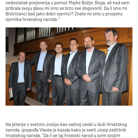
nedostatak povjerenja u pomoć Majke Božje, Boga, ali kad sam
pribrala svoju glavu mi smo se brzo sve dogovorili. Da li smo mi
Bistričanci baš jako dobri vjernici? Znate mi smo u prosjeku
vjernika hrvatskog naroda."
Na pitanje o svetom Josipu kao važnoj osobi u duši Hrvatskog
naroda, gospođa Vlasta je kazala kako je sveti Josip zaštitnik
hrvatskog naroda. "Da li se taj hrvatski narod u svim svojim