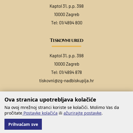
Kaptol 31, p.p. 398
10000 Zagreb
Tel:
01/4894 800
Tiskovni ured
Kaptol 31, p.p. 398
10000 Zagreb
Tel:
01/4894 878
tiskovni@zg-nadbiskupija.hr
Ova stranica upotrebljava kolačiće
Na ovoj mrežnoj stranci koriste se kolačići. Molimo Vas da
pročitate
Postavke kolačića
ili
ažurirajte postavke
.
Prihvaćam sve
@ COPYRIGHT ZAGREBAČKA NADBISKUPIJA 2026.