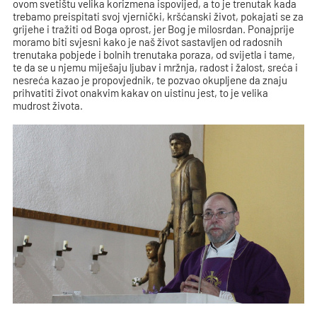
ovom svetištu velika korizmena ispovijed, a to je trenutak kada
trebamo preispitati svoj vjernički, kršćanski život, pokajati se za
grijehe i tražiti od Boga oprost, jer Bog je milosrdan. Ponajprije
moramo biti svjesni kako je naš život sastavljen od radosnih
trenutaka pobjede i bolnih trenutaka poraza, od svijetla i tame,
te da se u njemu miješaju ljubav i mržnja, radost i žalost, sreća i
nesreća kazao je propovjednik, te pozvao okupljene da znaju
prihvatiti život onakvim kakav on uistinu jest, to je velika
mudrost života.