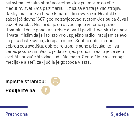
putovima jednako obraćao svetom Josipu, mislim da nije.
Međutim, sveti Josip uz Mariju i uz Isusa Krista je vrlo strpljiv.
Dakle, ima nade za hrvatski narod. Ima svakako. Hrvatski se
sabor još davne 1687. godine zavjetovao svetom Josipu da čuva i
pazi Hrvatsku. Mislim da je on čuvao cijelo vrijeme i pazio
Hrvatsku i da je ponekad trebao čuvati i paziti Hrvatsku i od nas
Hrvata. Mislim da je i to isto vrlo uspješno radio i radujem se evo
da je svetište svetog Josipa u mons. Senteu dobilo jednog
dobrog oca svetišta, dobrog rektora, s puno prizvuka koji su
danas jako važni. Važno je da se riječ pronosi, važno je da se u
svetište privuče što više ljudi, što mons. Sente čini kroz mnoge
medijske alate", zaključila je gospođa Vlasta.
Ispišite stranicu:
Podijelite na:
Prethodna
Sljedeća