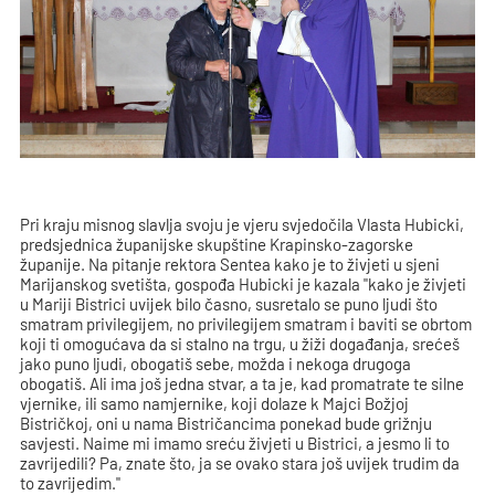
Pri kraju misnog slavlja svoju je vjeru svjedočila Vlasta Hubicki,
predsjednica županijske skupštine Krapinsko-zagorske
županije. Na pitanje rektora Sentea kako je to živjeti u sjeni
Marijanskog svetišta, gospođa Hubicki je kazala "kako je živjeti
u Mariji Bistrici uvijek bilo časno, susretalo se puno ljudi što
smatram privilegijem, no privilegijem smatram i baviti se obrtom
koji ti omogućava da si stalno na trgu, u žiži događanja, srećeš
jako puno ljudi, obogatiš sebe, možda i nekoga drugoga
obogatiš. Ali ima još jedna stvar, a ta je, kad promatrate te silne
vjernike, ili samo namjernike, koji dolaze k Majci Božjoj
Bistričkoj, oni u nama Bistričancima ponekad bude grižnju
savjesti. Naime mi imamo sreću živjeti u Bistrici, a jesmo li to
zavrijedili? Pa, znate što, ja se ovako stara još uvijek trudim da
to zavrijedim."