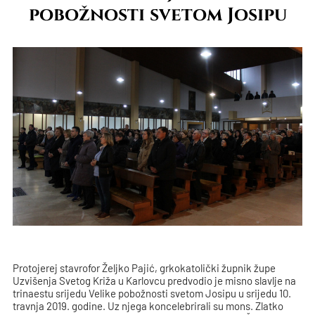
pobožnosti svetom Josipu
Protojerej stavrofor Željko Pajić, grkokatolički župnik župe
Uzvišenja Svetog Križa u Karlovcu predvodio je misno slavlje na
trinaestu srijedu Velike pobožnosti svetom Josipu u srijedu 10.
travnja 2019. godine. Uz njega koncelebrirali su mons. Zlatko