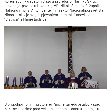
Koren, župnik u svetom Blažu u Zagrebu, o. Marinko Škrtić,
provincijal pavlina u Hrvatskoj, vlč. Nikola Sanjković, župnik u
Mahičnu i mons. Antun Sente, ml., rektor Nacionalnog svetišta.
Misno su slavlje svojim pjevanjem animirali članovi klape
"Bistrica" iz Marije Bistrice.
U prigodnoj homiliji protojerej Pajić je između ostalog kazao
kako se nalazimo pred Velikim tjednom, u danu u kojem je u