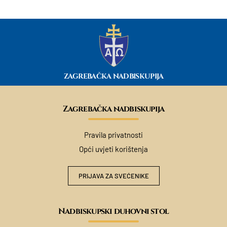
ZAGREBAČKA NADBISKUPIJA
Zagrebačka nadbiskupija
Pravila privatnosti
Opći uvjeti korištenja
PRIJAVA ZA SVEĆENIKE
Nadbiskupski duhovni stol