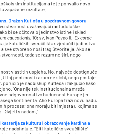
koškolskim institucijama te je pohvalio novo
lo zapažene rezultate.
 mons. Dražen Kutleša u pozdravnom govoru
ti svu stvarnost uvažavajući metodološke
ako bi se očitovalo jedinstvo istine i sklad
um educationis
, 10; sv. Ivan Pavao II.,
Ex corde
a je katoličkih sveučilišta svjedočiti jedinstvo
 a sve stvoreno nosi trag Stvoritelja. Ako se
 stvarnosti, tada se razum ne širi, nego
nost vlastitih uspjeha. No, najveće dostignuće
 U toj poniznosti razum ne slabi, nego postaje
j", poručio je nadbiskup Kutleša i zaključio kako
cjeno. "Ona nije tek institucionalna mreža
uhovne odgovornosti za budućnost Europe jer
e našega kontinenta. Ako Europa traži novu nadu,
rnih procesa; ona moraju biti mjesta u kojima se
i živjeti s nadom."
kasterija za kulturu i obrazovanje kardinala
oje nadahnjuje. "Biti 'katoličko sveučilište'