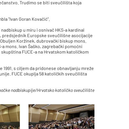
ječanstvo. Trudimo se biti sveučilišta koja
bla "Ivan Goran Kovačić".
 nadbiskup u miru i osnivač HKS-a kardinal
i, predsjednik Europske sveučilišne asocijacije
ina Obuljen Koržinek, dubrovački biskup mons.
S-a mons. Ivan Šaško, zagrebački pomoćni
na skupština FUCE-a na Hrvatskom katoličkom
e 1991. s ciljem da pridonese obnavljanju mreže
unije. FUCE okuplja 58 katoličkih sveučilišta
bačke nadbiskupije/Hrvatsko katoličko sveučilište