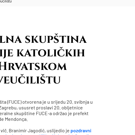
učilištu
lna skupština
je katoličkih
 Hrvatskom
eučilištu
ta (FUCE) otvorena je u srijedu 20. svibnja u
Zagrebu, ususret proslavi 20. obljetnice
eralne skupštine FUCE-a održao je prefekt
o de Mendonça.
lč. Branimir Jagodić, uslijedio je
pozdravni