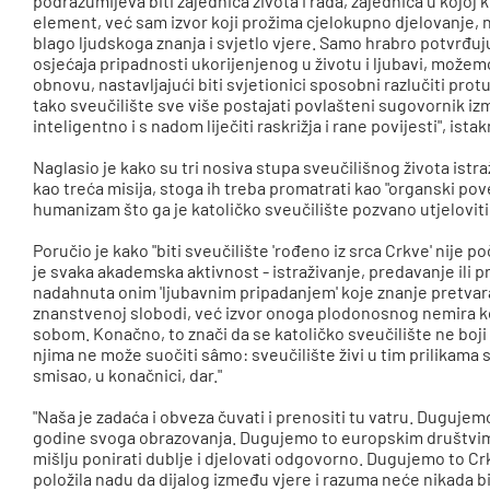
podrazumijeva biti zajednica života i rada, zajednica u kojo
element, već sam izvor koji prožima cjelokupno djelovanje
blago ljudskoga znanja i svjetlo vjere. Samo hrabro potvrđuj
osjećaja pripadnosti ukorijenjenog u životu i ljubavi, možemo
obnovu, nastavljajući biti svjetionici sposobni razlučiti pro
tako sveučilište sve više postajati povlašteni sugovornik i
inteligentno i s nadom liječiti raskrižja i rane povijesti", ista
Naglasio je kako su tri nosiva stupa sveučilišnog života ist
kao treća misija, stoga ih treba promatrati kao "organski pov
humanizam što ga je katoličko sveučilište pozvano utjeloviti i
Poručio je kako "biti sveučilište 'rođeno iz srca Crkve' nije 
je svaka akademska aktivnost - istraživanje, predavanje ili p
nadahnuta onim 'ljubavnim pripadanjem' koje znanje pretvara 
znanstvenoj slobodi, već izvor onoga plodonosnog nemira k
sobom. Konačno, to znači da se katoličko sveučilište ne boji z
njima ne može suočiti sâmo: sveučilište živi u tim prilikama 
smisao, u konačnici, dar."
"Naša je zadaća i obveza čuvati i prenositi tu vatru. Duguj
godine svoga obrazovanja. Dugujemo to europskim društvim
mišlju ponirati dublje i djelovati odgovorno. Dugujemo to Crk
položila nadu da dijalog između vjere i razuma neće nikada b