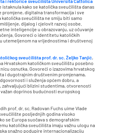
a i rektorice sveučilišta Università Cattolica
je istaknula kako se katolička sveučilišta danas
promjene, digitalna transformacija i sve
a katolička sveučilišta ne smiju biti samo
išljenje, dijalog i cjelovit razvoj osobe.
tne inteligencije u obrazovanju, uz očuvanje
čenja. Govoreći o identitetu katoličkih
nju utemeljenom na vrijednostima i društvenoj
ičkog sveučilišta prof. dr. sc. Željko Tanjić
,
 na Hrvatskom katoličkom sveučilištu posebno
etnicu osnutka. Govoreći o izazovima hrvatskog
ta i dugotrajnim društvenim promjenama,
 odgovornosti i služenja općem dobru, a
, zahvaljujući blizini studentima, otvorenosti
i važan doprinos budućnosti europskog
adih prof. dr. sc. Radovan Fuchs uime Vlade
sveučilište posljednjih godina visoko
 kako se Europa suočava s demografskim
mu katolička sveučilišta imaju važnu ulogu na
ska snažno podupire internacionalizaciju