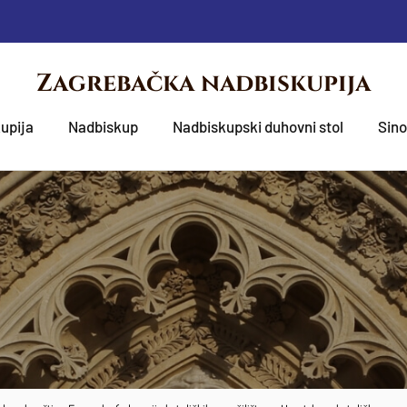
Zagrebačka nadbiskupija
upija
Nadbiskup
Nadbiskupski duhovni stol
Sin