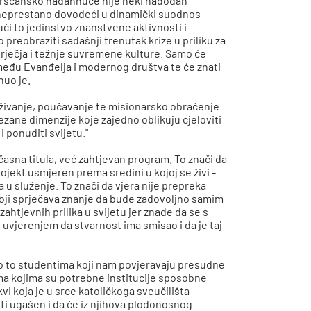
j kršćansko nadahnuće nije neki nadodan
, neprestano dovodeći u dinamički suodnos
ući to jedinstvo znanstvene aktivnosti i
 preobraziti sadašnji trenutak krize u priliku za
turječja i težnje suvremene kulture. Samo će
zmeđu Evanđelja i modernog društva te će znati
knuo je.
raživanje, poučavanje te misionarsko obraćenje
ezane dimenzije koje zajedno oblikuju cjeloviti
 ponuditi svijetu."
počasna titula, već zahtjevan program. To znači da
rojekt usmjeren prema sredini u kojoj se živi -
u služenje. To znači da vjera nije prepreka
oji sprječava znanje da bude zadovoljno samim
ahtjevnih prilika u svijetu jer znade da se s
s uvjerenjem da stvarnost ima smisao i da je taj
emo to studentima koji nam povjeravaju presudne
a kojima su potrebne institucije sposobne
vi koja je u srce katoličkoga sveučilišta
iti ugašen i da će iz njihova plodonosnog