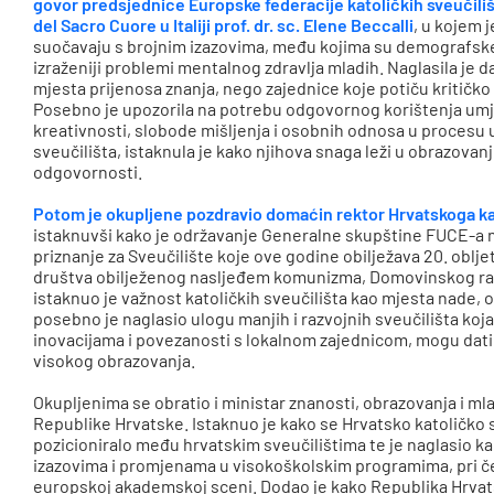
govor predsjednice Europske federacije katoličkih sveučilišt
del Sacro Cuore u Italiji prof. dr. sc. Elene Beccalli
, u kojem 
suočavaju s brojnim izazovima, među kojima su demografske 
izraženiji problemi mentalnog zdravlja mladih. Naglasila je d
mjesta prijenosa znanja, nego zajednice koje potiču kritičko m
Posebno je upozorila na potrebu odgovornog korištenja umje
kreativnosti, slobode mišljenja i osobnih odnosa u procesu u
sveučilišta, istaknula je kako njihova snaga leži u obrazova
odgovornosti.
Potom je okupljene pozdravio domaćin rektor Hrvatskoga katol
istaknuvši kako je održavanje Generalne skupštine FUCE-a
priznanje za Sveučilište koje ove godine obilježava 20. oblj
društva obilježenog nasljeđem komunizma, Domovinskog ra
istaknuo je važnost katoličkih sveučilišta kao mjesta nade,
posebno je naglasio ulogu manjih i razvojnih sveučilišta koja
inovacijama i povezanosti s lokalnom zajednicom, mogu dat
visokog obrazovanja.
Okupljenima se obratio i ministar znanosti, obrazovanja i ml
Republike Hrvatske. Istaknuo je kako se Hrvatsko katoličko 
pozicioniralo među hrvatskim sveučilištima te je naglasio
izazovima i promjenama u visokoškolskim programima, pri če
europskoj akademskoj sceni. Dodao je kako Republika Hrvat