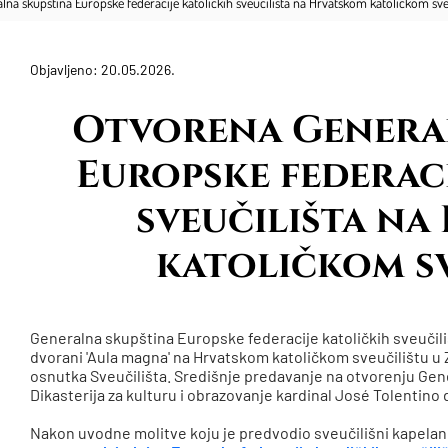
na skupština Europske federacije katoličkih sveučilišta na Hrvatskom katoličkom sve
Objavljeno: 20.05.2026.
Otvorena Genera
Europske federaci
sveučilišta na
katoličkom sv
Generalna skupština Europske federacije katoličkih sveučiliš
dvorani 'Aula magna' na Hrvatskom katoličkom sveučilištu u 
osnutka Sveučilišta. Središnje predavanje na otvorenju Gen
Dikasterija za kulturu i obrazovanje kardinal José Tolentin
Nakon uvodne molitve koju je predvodio sveučilišni kapelan v