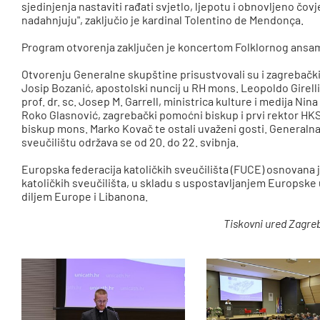
sjedinjenja nastaviti rađati svjetlo, ljepotu i obnovljeno čov
nadahnjuju", zaključio je kardinal Tolentino de Mendonça.
Program otvorenja zaključen je koncertom Folklornog ansam
Otvorenju Generalne skupštine prisustvovali su i zagrebački
Josip Bozanić, apostolski nuncij u RH mons. Leopoldo Girell
prof. dr. sc. Josep M. Garrell, ministrica kulture i medija N
Roko Glasnović, zagrebački pomoćni biskup i prvi rektor HK
biskup mons. Marko Kovač te ostali uvaženi gosti. General
sveučilištu održava se od 20. do 22. svibnja.
Europska federacija katoličkih sveučilišta (FUCE) osnovana j
katoličkih sveučilišta, u skladu s uspostavljanjem Europske 
diljem Europe i Libanona.
Tiskovni ured Zagre