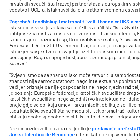
hrvatskih sveučilišta i razvoj partnerstava s europskim viso
vodstvo FUCE-a, istaknuvši da je u kratkom vremenu ostvari
Zagrebački nadbiskup i metropolit i veliki kancelar HKS-a
istaknuo je kako je zadaća katoličkih sveučilišta "istraživa
zahtjeve znanosti, ali uvijek u otvorenosti transcendenciji, k
između vjere i razuma (usp. Drugi vatikanski sabor,
Gravissim
Ecclesiae
, 1, 4, 15-20). U vremenu fragmentacije znanja, zadać
istine jer sav je stvoreni svijet prožet božanskom mudrošću,
postojanje Boga unaprijed isključi iz razumnoga promišljanja
sužava."
"Svjesni smo da se znanost lako može zatvoriti u samodostat
znanosti nije samodostatnost, nego intelektualna poniznost.
veći jer priznaje da nije gospodar istine, nego njezin tražitel
je poslanje Europske federacije katoličkih sveučilišta drago
katoličkih sveučilišta, nego zajedništvo intelektualne i d
ondje gdje se oblikuju umovi i srca mladih, oblikuje se i lic
tada katolička sveučilišta ne mogu biti tek promatrači kultu
oblikuju osobe sposobne misliti istinito, djelovati odgovorno 
Nakon pozdravnih govora uslijedilo je
predavanje prefekta Di
Joséa Tolentina de Mendonçe
o temi katoličkog sveučilišta k