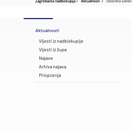
Zagrebačka nadbiskupija
Aktualnosti
Otvorena General
Aktualnosti
Vijesti iz nadbiskupije
Vijesti iz župa
Najave
Arhiva najava
Priopćenja