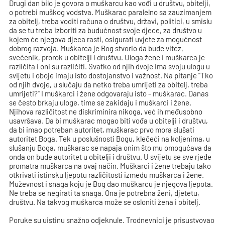
Drugi dan bilo je govora o muškarcu kao vođi u društvu, obitelji,
o potrebi muškog vodstva. Muškarac paralelno sa zauzimanjem
za obitelj, treba voditi računa o društvu, državi, politici, u smislu
da se tu treba izboriti za budućnost svoje djece, za društvo u
kojem će njegova djeca rasti, osigurati uvjete za mogućnost
dobrog razvoja. Muškarca je Bog stvorio da bude vitez,
svećenik, prorok u obitelji i društvu. Uloga žene i muškarca je
različita i oni su različiti. Svatko od njih dvoje ima svoju ulogu u
svijetu i oboje imaju isto dostojanstvo i važnost. Na pitanje "Tko
od njih dvoje, u slučaju da netko treba umrijeti za obitelj, treba
umrijeti?" I muškarci i žene odgovaraju isto - muškarac. Danas
se često brkaju uloge, time se zakidaju i muškarci i žene.
Njihova različitost ne diskriminira nikoga, već ih međusobno
usavršava. Da bi muškarac mogao biti vođa u obitelji i društvu,
da bi imao potreban autoritet, muškarac prvo mora slušati
autoritet Boga. Tek u poslušnosti Bogu, klečeći na koljenima, u
slušanju Boga, muškarac se napaja onim što mu omogućava da
onda on bude autoritet u obitelji i društvu. U svijetu se sve rjeđe
promatra muškarca na ovaj način. Muškarci i žene trebaju tako
otkrivati istinsku ljepotu različitosti između muškarca i žene.
Muževnost i snaga koju je Bog dao muškarcu je njegova ljepota.
Ne treba se negirati ta snaga. Ona je potrebna ženi, djetetu,
društvu. Na takvog muškarca može se osloniti žena i obitelj.
Poruke su uistinu snažno odjeknule. Trodnevnici je prisustvovao