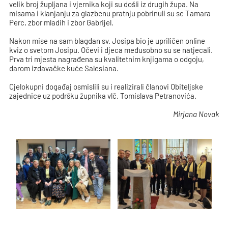
velik broj župljana i vjernika koji su došli iz drugih župa. Na
misama i klanjanju za glazbenu pratnju pobrinuli su se Tamara
Perc, zbor mladih i zbor Gabrijel.
Nakon mise na sam blagdan sv. Josipa bio je upriličen online
kviz o svetom Josipu. Očevi i djeca međusobno su se natjecali.
Prva tri mjesta nagrađena su kvalitetnim knjigama o odgoju,
darom izdavačke kuće Salesiana.
Cjelokupni događaj osmislili su i realizirali članovi Obiteljske
zajednice uz podršku župnika vlč. Tomislava Petranovića.
Mirjana Novak