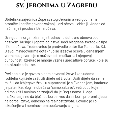
sv. Jeronima u Zagrebu
Obiteljska zajednica Župe svetog Jeronima već godinama
promiče i potiče govor o važnoj ulozi očeva u obitelji. Jedan od
načina je i proslava Dana očeva.
Ove godine organizirana je trodnevnu duhovnu obnovu pod
nazivom "Kušnje i ljepote očinstva" uoči blagdana svetog Josipa
i Dana očeva. Trodnevnicu je predvodio pater Ike Mandurić, SJ.
U svojim nagovorima dotaknuo se izazova očeva u današnjem
vremenu, govorio je o muževnosti muškarca i njegovoj
duhovnosti. Izrekao je mnoge važne i upečatljive poruke, koje su
dotaknule prisutne.
Prvi dan bilo je govora o neminovnosti žrtve i zabludama
roditelja koji žele zaštititi dijete od života. Učiti dijete da se ne
muči i da izbjegava žrtvu u suprotnosti je s Evanđeljem, istaknuo
je pater Ike. Bog ne obećava “samo zabavu”, već put u kojem
grlimo križ i nosimo ga znajući da je Bog s nama. Uloga
muškarca je ne da bježi od borbe, već da se bori, pripremi djecu
na borbe i žrtve, odnosno na realnost života. Govorio je i o
iskušenjima i neminovnom suočavanju s njima.