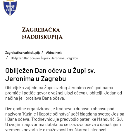
Zagrebačka 
nadbiskupija
Zagrebačka nadbiskupija
Aktualnosti
Obilježen Dan očeva u Župi sv. Jeronima u Zagrebu
Obilježen Dan očeva u Župi sv.
Jeronima u Zagrebu
Obiteljska zajednica Župe svetog Jeronima već godinama
promiče i potiče govor o važnoj ulozi očeva u obitelji. Jedan od
načina je i proslava Dana očeva.
Ove godine organizirana je trodnevnu duhovnu obnovu pod
nazivom "Kušnje i ljepote očinstva" uoči blagdana svetog Josipa
i Dana očeva. Trodnevnicu je predvodio pater Ike Mandurić, SJ.
U svojim nagovorima dotaknuo se izazova očeva u današnjem
vremenu, govorio je o muževnosti muškarca i njegovoj