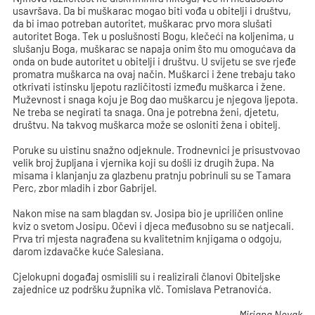
usavršava. Da bi muškarac mogao biti vođa u obitelji i društvu,
da bi imao potreban autoritet, muškarac prvo mora slušati
autoritet Boga. Tek u poslušnosti Bogu, klečeći na koljenima, u
slušanju Boga, muškarac se napaja onim što mu omogućava da
onda on bude autoritet u obitelji i društvu. U svijetu se sve rjeđe
promatra muškarca na ovaj način. Muškarci i žene trebaju tako
otkrivati istinsku ljepotu različitosti između muškarca i žene.
Muževnost i snaga koju je Bog dao muškarcu je njegova ljepota.
Ne treba se negirati ta snaga. Ona je potrebna ženi, djetetu,
društvu. Na takvog muškarca može se osloniti žena i obitelj.
Poruke su uistinu snažno odjeknule. Trodnevnici je prisustvovao
velik broj župljana i vjernika koji su došli iz drugih župa. Na
misama i klanjanju za glazbenu pratnju pobrinuli su se Tamara
Perc, zbor mladih i zbor Gabrijel.
Nakon mise na sam blagdan sv. Josipa bio je upriličen online
kviz o svetom Josipu. Očevi i djeca međusobno su se natjecali.
Prva tri mjesta nagrađena su kvalitetnim knjigama o odgoju,
darom izdavačke kuće Salesiana.
Cjelokupni događaj osmislili su i realizirali članovi Obiteljske
zajednice uz podršku župnika vlč. Tomislava Petranovića.
Mirjana Novak