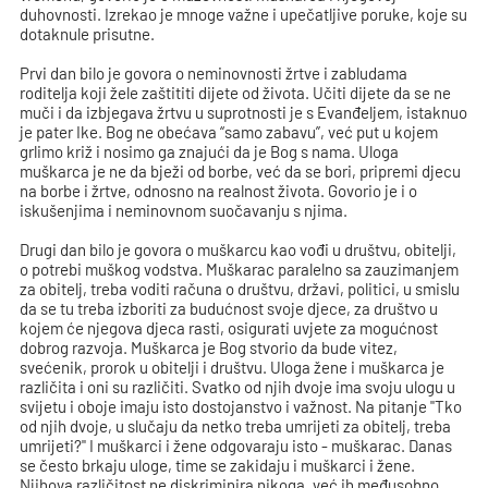
duhovnosti. Izrekao je mnoge važne i upečatljive poruke, koje su
dotaknule prisutne.
Prvi dan bilo je govora o neminovnosti žrtve i zabludama
roditelja koji žele zaštititi dijete od života. Učiti dijete da se ne
muči i da izbjegava žrtvu u suprotnosti je s Evanđeljem, istaknuo
je pater Ike. Bog ne obećava “samo zabavu”, već put u kojem
grlimo križ i nosimo ga znajući da je Bog s nama. Uloga
muškarca je ne da bježi od borbe, već da se bori, pripremi djecu
na borbe i žrtve, odnosno na realnost života. Govorio je i o
iskušenjima i neminovnom suočavanju s njima.
Drugi dan bilo je govora o muškarcu kao vođi u društvu, obitelji,
o potrebi muškog vodstva. Muškarac paralelno sa zauzimanjem
za obitelj, treba voditi računa o društvu, državi, politici, u smislu
da se tu treba izboriti za budućnost svoje djece, za društvo u
kojem će njegova djeca rasti, osigurati uvjete za mogućnost
dobrog razvoja. Muškarca je Bog stvorio da bude vitez,
svećenik, prorok u obitelji i društvu. Uloga žene i muškarca je
različita i oni su različiti. Svatko od njih dvoje ima svoju ulogu u
svijetu i oboje imaju isto dostojanstvo i važnost. Na pitanje "Tko
od njih dvoje, u slučaju da netko treba umrijeti za obitelj, treba
umrijeti?" I muškarci i žene odgovaraju isto - muškarac. Danas
se često brkaju uloge, time se zakidaju i muškarci i žene.
Njihova različitost ne diskriminira nikoga, već ih međusobno