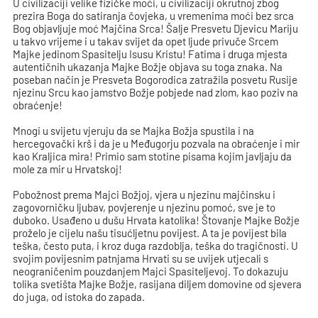
U civilizaciji velike fizičke moći, u civilizaciji okrutnoj zbog
prezira Boga do satiranja čovjeka, u vremenima moći bez srca
Bog objavljuje moć Majčina Srca! Šalje Presvetu Djevicu Mariju
u takvo vrijeme i u takav svijet da opet ljude privuče Srcem
Majke jedinom Spasitelju Isusu Kristu! Fatima i druga mjesta
autentičnih ukazanja Majke Božje objava su toga znaka. Na
poseban način je Presveta Bogorodica zatražila posvetu Rusije
njezinu Srcu kao jamstvo Božje pobjede nad zlom, kao poziv na
obraćenje!
Mnogi u svijetu vjeruju da se Majka Božja spustila i na
hercegovački krš i da je u Međugorju pozvala na obraćenje i mir
kao Kraljica mira! Primio sam stotine pisama kojim javljaju da
mole za mir u Hrvatskoj!
Pobožnost prema Majci Božjoj, vjera u njezinu majčinsku i
zagovorničku ljubav, povjerenje u njezinu pomoć, sve je to
duboko. Usađeno u dušu Hrvata katolika! Štovanje Majke Božje
proželo je cijelu našu tisućljetnu povijest. A ta je povijest bila
teška, često puta, i kroz duga razdoblja, teška do tragičnosti. U
svojim povijesnim patnjama Hrvati su se uvijek utjecali s
neograničenim pouzdanjem Majci Spasiteljevoj. To dokazuju
tolika svetišta Majke Božje, rasijana diljem domovine od sjevera
do juga, od istoka do zapada.