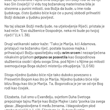
kao Sin čovječji! U vidu tog božanskog materinstva bila je
stvorena u punini milosti, sva Božja da bude, u ime roda
ljudskoga, čisto ljudsko biće koje će u punoj slobodi prihvatiti
Božji dolazak u ljudsku povijest.
Na taj silazak Božji među ljude, na utjelovljenje Riječi, pristala je
kad reče: "Evo službenice Gospodnje, neka mi bude po tvojoj
riječi!" (Lk 1, 38).
Drugi vatikanski sabor kaže: "Tako je Marija, kći Adamova,
pristajući na božansku riječ, postala Isusova majka, i
prihvaćajući Božju spasiteljsku volju
svim srcem
i nezapriječena
nikakvim grijehom
potpuno se posvetila
kao Gospodinova
službenica osobi i djelu svoga Sina, pod Njim i s Njime po milosti
svemogućega Boga služeći misteriju otkupljenja." (LG 56)
Stoga nijedno ljudsko biće nije tako duboko povezano s
Presvetim Bogom kao što je Marija. Nijedno ljudsko biće nije
blizu Bogu kao što je Marija. Ta, Bogorodica je jer se od nje Bog
rodi kao čovjek.
Elizabeta, čuli smo u Evanđelju, svjetlom Duha Svetoga
prepoznaje tajnu Marije kao Božje Majke i zato "povika iza svega
glasa: „Blagoslovljena ti među ženama, i blagoslovljen plod
utrobe tvoje!“ (Lk 1, 42). Elizabeta je, Duhom Svetim