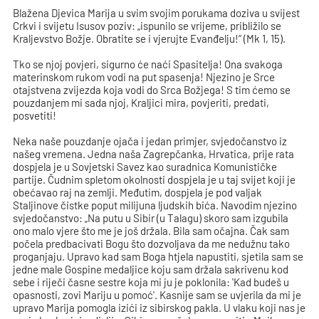
Blažena Djevica Marija u svim svojim porukama doziva u svijest
Crkvi i svijetu Isusov poziv: „ispunilo se vrijeme, približilo se
Kraljevstvo Božje. Obratite se i vjerujte Evanđelju!“ (Mk 1, 15).
Tko se njoj povjeri, sigurno će naći Spasitelja! Ona svakoga
materinskom rukom vodi na put spasenja! Njezino je Srce
otajstvena zvijezda koja vodi do Srca Božjega! S tim ćemo se
pouzdanjem mi sada njoj, Kraljici mira, povjeriti, predati,
posvetiti!
Neka naše pouzdanje ojača i jedan primjer, svjedočanstvo iz
našeg vremena. Jedna naša Zagrepčanka, Hrvatica, prije rata
dospjela je u Sovjetski Savez kao suradnica Komunističke
partije. Čudnim spletom okolnosti dospjela je u taj svijet koji je
obećavao raj na zemlji. Međutim, dospjela je pod valjak
Staljinove čistke poput milijuna ljudskih bića. Navodim njezino
svjedočanstvo: „Na putu u Sibir (u Talagu) skoro sam izgubila
ono malo vjere što me je još držala. Bila sam očajna. Čak sam
počela predbacivati Bogu što dozvoljava da me nedužnu tako
proganjaju. Upravo kad sam Boga htjela napustiti, sjetila sam se
jedne male Gospine medaljice koju sam držala sakrivenu kod
sebe i riječi časne sestre koja mi ju je poklonila: 'Kad budeš u
opasnosti, zovi Mariju u pomoć'. Kasnije sam se uvjerila da mi je
upravo Marija pomogla izići iz sibirskog pakla. U vlaku koji nas je