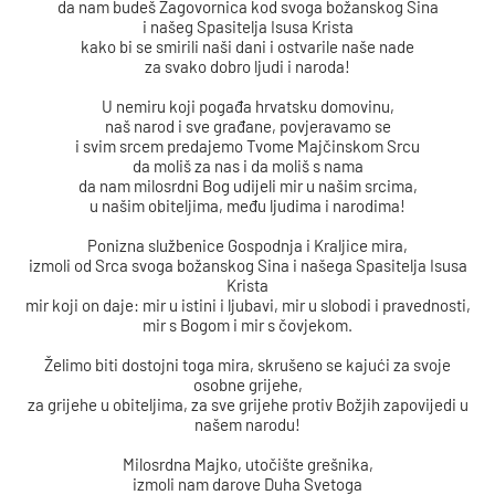
da nam budeš Zagovornica kod svoga božanskog Sina
i našeg Spasitelja Isusa Krista
kako bi se smirili naši dani i ostvarile naše nade
za svako dobro ljudi i naroda!
U nemiru koji pogađa hrvatsku domovinu,
naš narod i sve građane, povjeravamo se
i svim srcem predajemo Tvome Majčinskom Srcu
da moliš za nas i da moliš s nama
da nam milosrdni Bog udijeli mir u našim srcima,
u našim obiteljima, među ljudima i narodima!
Ponizna službenice Gospodnja i Kraljice mira,
izmoli od Srca svoga božanskog Sina i našega Spasitelja Isusa
Krista
mir koji on daje: mir u istini i ljubavi, mir u slobodi i pravednosti,
mir s Bogom i mir s čovjekom.
Želimo biti dostojni toga mira, skrušeno se kajući za svoje
osobne grijehe,
za grijehe u obiteljima, za sve grijehe protiv Božjih zapovijedi u
našem narodu!
Milosrdna Majko, utočište grešnika,
izmoli nam darove Duha Svetoga