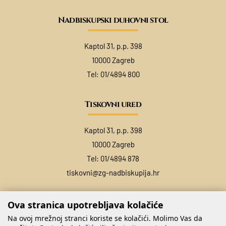
Nadbiskupski duhovni stol
Kaptol 31, p.p. 398
10000 Zagreb
Tel:
01/4894 800
Tiskovni ured
Kaptol 31, p.p. 398
10000 Zagreb
Tel:
01/4894 878
tiskovni@zg-nadbiskupija.hr
Ova stranica upotrebljava kolačiće
Na ovoj mrežnoj stranci koriste se kolačići. Molimo Vas da