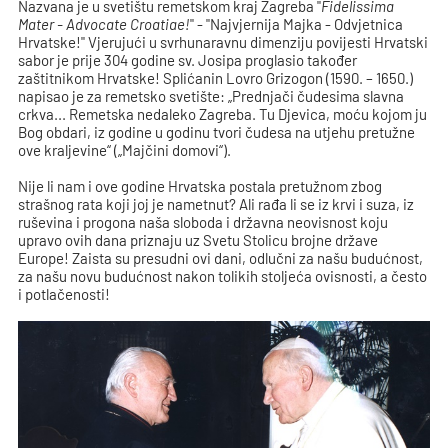
Nazvana je u svetištu remetskom kraj Zagreba "
Fidelissima
Mater - Advocate Croatiae!
" - "Najvjernija Majka - Odvjetnica
Hrvatske!" Vjerujući u svrhunaravnu dimenziju povijesti Hrvatski
sabor je prije 304 godine sv. Josipa proglasio također
zaštitnikom Hrvatske! Splićanin Lovro Grizogon (1590. – 1650.)
napisao je za remetsko svetište: „Prednjači čudesima slavna
crkva... Remetska nedaleko Zagreba. Tu Djevica, moću kojom ju
Bog obdari, iz godine u godinu tvori čudesa na utjehu pretužne
ove kraljevine“ („Majčini domovi“).
Nije li nam i ove godine Hrvatska postala pretužnom zbog
strašnog rata koji joj je nametnut? Ali rađa li se iz krvi i suza, iz
ruševina i progona naša sloboda i državna neovisnost koju
upravo ovih dana priznaju uz Svetu Stolicu brojne države
Europe! Zaista su presudni ovi dani, odlučni za našu budućnost,
za našu novu budućnost nakon tolikih stoljeća ovisnosti, a često
i potlačenosti!