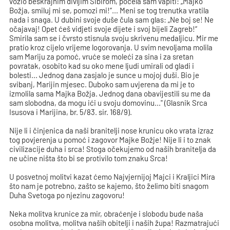
vozio beskrajnim divljim Sibirom, počela sam vapiti: „Majko
Božja, smiluj mi se, pomozi mi!“... Meni se tog trenutka vratila
nada i snaga. U dubini svoje duše čula sam glas: „Ne boj se! Ne
očajavaj! Opet ćeš vidjeti svoje dijete i svoj bijeli Zagreb!“
Smirila sam se i čvrsto stisnula svoju skrivenu medaljicu. Mir me
pratio kroz cijelo vrijeme logorovanja. U svim nevoljama molila
sam Mariju za pomoć, vruće se moleći za sina i za sretan
povratak, osobito kad su oko mene ljudi umirali od gladi i
bolesti... Jednog dana zasjalo je sunce u mojoj duši. Bio je
svibanj, Marijin mjesec. Duboko sam uvjerena da mi je to
izmolila sama Majka Božja. Jednog dana obavijestili su me da
sam slobodna, da mogu ići u svoju domovinu..." (Glasnik Srca
Isusova i Marijina, br. 5/83. sir. 168/9).
Nije li i činjenica da naši branitelji nose krunicu oko vrata izraz
tog povjerenja u pomoć i zagovor Majke Božje! Nije li i to znak
civilizacije duha i srca! Stoga očekujemo od naših branitelja da
ne učine ništa što bi se protivilo tom znaku Srca!
U posvetnoj molitvi kazat ćemo Najvjernijoj Majci i Kraljici Mira
što nam je potrebno, zašto se kajemo, što želimo biti snagom
Duha Svetoga po njezinu zagovoru!
Neka molitva krunice za mir, obraćenje i slobodu bude naša
osobna molitva, molitva naših obitelji i naših župa! Razmatrajući