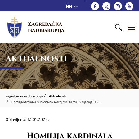
HR
Zagrebačka 
nadbiskupija
AKTUALNOSTI
Zagrebačka nadbiskupija
Aktualnosti
Homilija kardinala Kuharića na svetoj misi za mir 15. siječnja 1992.
Objavljeno: 13.01.2022.
Homilija kardinala