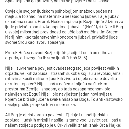
Spasitelju, da ga prihvate, da mu se povjere i da se spase.
Čovjek je svojom ljudskom psihologijom snažno upućen na
majku, a to znači na materinsku nesebičnu ljubav. Ta je ljubav
označena srcem. Prorok Hošea zapisao je Božju riječ: „Užima za
ljude privlačio sam ih, konopcima ljubavi...“ (Hoš 11, 4). Nije li Bog
u svojoj milosrdnoj providnosti odlučio baš majčinskim Srcem
Marijinim, kao tajanstvenim konopcem ljubavi, privlačiti ljude
svome Srcu kao izvoru spasenja!
Prorok Hošea navodi Božje riječi: „Iscijelit ću ih od njihova
otpada, od svega ću ih srca ljubiti“ (Hoš 13, 5).
Nije li suvremena povijest dvadesetog stoljeća povijest velikih
otpada, velikih zabluda i strašnih sukoba koji su u revolucijama i
ratovima kosili milijune ljudskih života i cijele narode doveli u
okrutno ropstvo? Nije li baš u našem stoljeću na širokim
prostorima Zemlje i snagom, do tada nezapamćenom, bio
najavljen rat Bogu? Nije li bio naviješten jedan novi svijet u
kojem će biti isključena svaka misao na Boga. To antikristovsko
nasilje prolilo je rijeke krvi i more suza.
Ali Bog je djelotvoran u povijesti. Djeluje i u noći ljudskih
zabluda, ljudskih mržnji i nasilja. Iz tame vodi u svjetlost! I baš u
našem stoljeću podigao je u Crkvi veliki znak: znak Srca Majke!