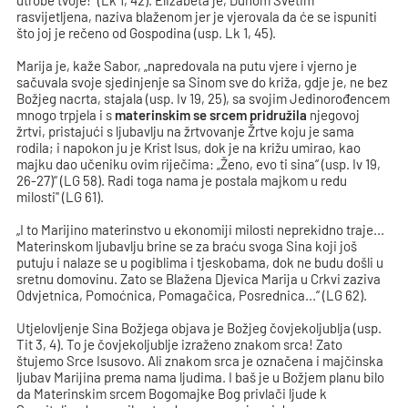
rasvijetljena, naziva blaženom jer je vjerovala da će se ispuniti
što joj je rečeno od Gospodina (usp. Lk 1, 45).
Marija je, kaže Sabor, „napredovala na putu vjere i vjerno je
sačuvala svoje sjedinjenje sa Sinom sve do križa, gdje je, ne bez
Božjeg nacrta, stajala (usp. Iv 19, 25), sa svojim Jedinorođencem
mnogo trpjela i s
materinskim se srcem pridružila
njegovoj
žrtvi, pristajući s ljubavlju na žrtvovanje Žrtve koju je sama
rodila; i napokon ju je Krist Isus, dok je na križu umirao, kao
majku dao učeniku ovim riječima: „Ženo, evo ti sina“ (usp. Iv 19,
26-27)“ (LG 58). Radi toga nama je postala majkom u redu
milosti" (LG 61).
„I to Marijino materinstvo u ekonomiji milosti neprekidno traje...
Materinskom ljubavlju brine se za braću svoga Sina koji još
putuju i nalaze se u pogiblima i tjeskobama, dok ne budu došli u
sretnu domovinu. Zato se Blažena Djevica Marija u Crkvi zaziva
Odvjetnica, Pomoćnica, Pomagačica, Posrednica...“ (LG 62).
Utjelovljenje Sina Božjega objava je Božjeg čovjekoljublja (usp.
Tit 3, 4). To je čovjekoljublje izraženo znakom srca! Zato
štujemo Srce Isusovo. Ali znakom srca je označena i majčinska
ljubav Marijina prema nama ljudima. I baš je u Božjem planu bilo
da Materinskim srcem Bogomajke Bog privlači ljude k