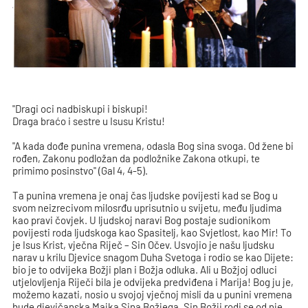
"Dragi oci nadbiskupi i biskupi!
Draga braćo i sestre u Isusu Kristu!
"A kada dođe punina vremena, odasla Bog sina svoga. Od žene bi
rođen, Zakonu podložan da podložnike Zakona otkupi, te
primimo posinstvo" (Gal 4, 4-5).
Ta punina vremena je onaj čas ljudske povijesti kad se Bog u
svom neizrecivom milosrđu uprisutnio u svijetu, među ljudima
kao pravi čovjek. U ljudskoj naravi Bog postaje sudionikom
povijesti roda ljudskoga kao Spasitelj, kao Svjetlost, kao Mir! To
je Isus Krist, vječna Riječ – Sin Očev. Usvojio je našu ljudsku
narav u krilu Djevice snagom Duha Svetoga i rodio se kao Dijete:
bio je to odvijeka Božji plan i Božja odluka. Ali u Božjoj odluci
utjelovljenja Riječi bila je odvijeka predviđena i Marija! Bog ju je,
možemo kazati, nosio u svojoj vječnoj misli da u punini vremena
bude djevičanska Majka Sina Božjega. Sin Božji rodi se od nje