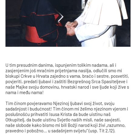
U tim presudnim danima, ispunjenim tolikim nadama, ali i
zasjenjenim još mračnim prijetnjama nasilja, odlučili smo mi
biskupi Crkve u Hrvata zajedno s vama, braćo i sestre, posvetiti,
povjeriti, predati ljubavi i zaštiti Bezgrešnog Srca Spasiteljeve i
naše Majke svoju domovinu, hrvatski narod i sve ljude koji žive s
nama i među nama!
Tim činom povjeravamo Njezinoj ljubavi svoj život, svoju
sadašnjost i budućnost! Tim činom mi želimo njezinom vjerom i
poslušnošću prihvatiti Isusa Krista da bude uistinu naš
Otkupitelj, da bude uistinu Svjetlo naših misli, naše savjesti,
naše slobode kako bismo mi bili Božji narod koji živi „razumno,
pravedno i pobožno... u sadašnjem svijetu“ (usp. Tit 2,12).