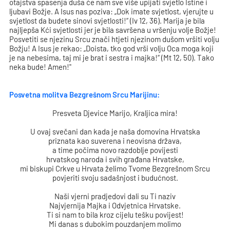
otajstva spasenja duša će nam sve više upijati svjetlo Istine i
ljubavi Božje. A Isus nas poziva: „Dok imate svjetlost, vjerujte u
svjetlost da budete sinovi svjetlosti!“ (Iv 12, 36). Marija je bila
najljepša Kći svjetlosti jer je bila savršena u vršenju volje Božje!
Posvetiti se njezinu Srcu znači htjeti njezinom dušom vršiti volju
Božju! A Isus je rekao: „Doista, tko god vrši volju Oca moga koji
je na nebesima, taj mi je brat i sestra i majka!“ (Mt 12, 50). Tako
neka bude! Amen!"
Posvetna molitva Bezgrešnom Srcu Marijinu:
Presveta Djevice Marijo, Kraljica mira!
U ovaj svečani dan kada je naša domovina Hrvatska
priznata kao suverena i neovisna država,
a time počima novo razdoblje povijesti
hrvatskog naroda i svih građana Hrvatske,
mi biskupi Crkve u Hrvata želimo Tvome Bezgrešnom Srcu
povjeriti svoju sadašnjost i budućnost.
Naši vjerni pradjedovi dali su Ti naziv
Najvjernija Majka i Odvjetnica Hrvatske.
Ti si nam to bila kroz cijelu tešku povijest!
Mi danas s dubokim pouzdanjem molimo