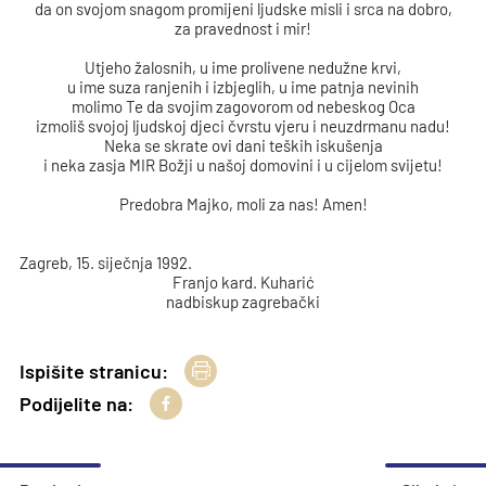
da on svojom snagom promijeni ljudske misli i srca na dobro,
za pravednost i mir!
Utjeho žalosnih, u ime prolivene nedužne krvi,
u ime suza ranjenih i izbjeglih, u ime patnja nevinih
molimo Te da svojim zagovorom od nebeskog Oca
izmoliš svojoj ljudskoj djeci čvrstu vjeru i neuzdrmanu nadu!
Neka se skrate ovi dani teških iskušenja
i neka zasja MIR Božji u našoj domovini i u cijelom svijetu!
Predobra Majko, moli za nas! Amen!
Zagreb, 15. siječnja 1992.
Franjo kard. Kuharić
nadbiskup zagrebački
Ispišite stranicu:
Podijelite na: