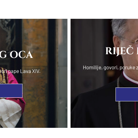
RIJEČ
OG OCA
Homilije, govori, poruk
vori pape Lava XIV.