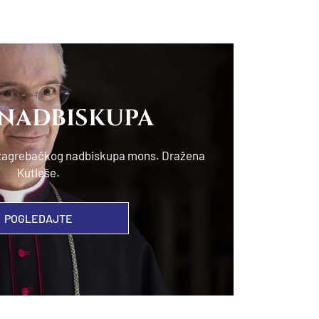
 NADBISKUPA
e zagrebačkog nadbiskupa mons. Dražena
Kutleše.
POGLEDAJTE