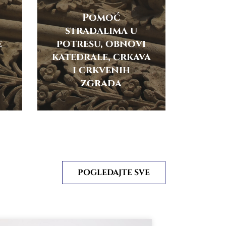
Pomoć
stradalima u
e
potresu, obnovi
katedrale, crkava
i crkvenih
zgrada
POGLEDAJTE SVE