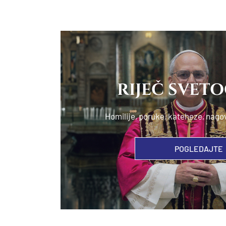
RIJEČ SVET
Homilije, poruke, kateheze, nago
POGLEDAJTE