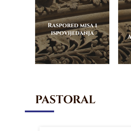
Raspored misa i
ispovijedanja
A
PASTORAL