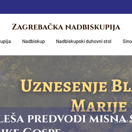
Zagrebačka nadbiskupija
upija
Nadbiskup
Nadbiskupski duhovni stol
Sin
eša predvodi misna 