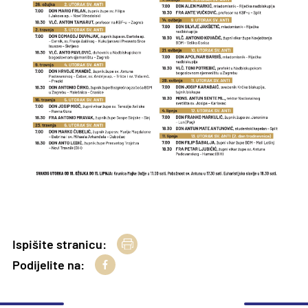
Ispišite stranicu:
Podijelite na: