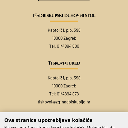
Nadbiskupski duhovni stol
Kaptol 31, p.p. 398
10000 Zagreb
Tel:
01/4894 800
Tiskovni ured
Kaptol 31, p.p. 398
10000 Zagreb
Tel:
01/4894 878
tiskovni@zg-nadbiskupija.hr
Ova stranica upotrebljava kolačiće
Na ovoj mrežnoj stranci koriste se kolačići. Molimo Vas da