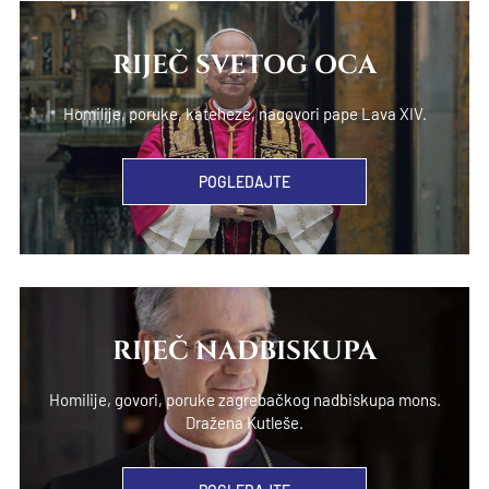
RIJEČ SVETOG OCA
Homilije, poruke, kateheze, nagovori pape Lava XIV.
POGLEDAJTE
RIJEČ NADBISKUPA
Homilije, govori, poruke zagrebačkog nadbiskupa mons.
Dražena Kutleše.