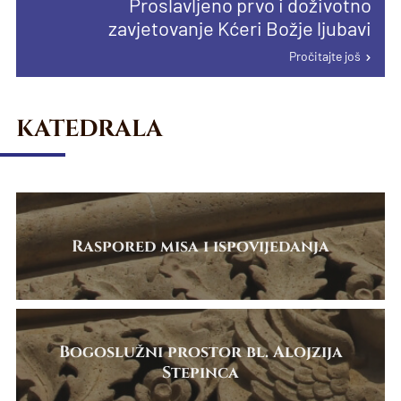
Proslavljeno prvo i doživotno
proglašenju papinske manje bazilike u
Pročitajte još
Pročitajte još
zavjetovanje Kćeri Božje ljubavi
Karlovcu
Pročitajte još
Pročitajte još
KATEDRALA
Raspored misa i ispovijedanja
Bogoslužni prostor bl. Alojzija
Stepinca