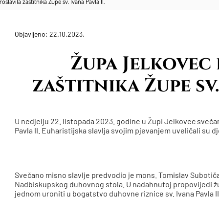
slavila zaštitnika Župe sv. Ivana Pavla II.
Objavljeno: 22.10.2023.
Župa Jelkovec 
zaštitnika Župe sv.
U nedjelju 22. listopada 2023. godine u Župi Jelkovec svečan
Pavla II. Euharistijska slavlja svojim pjevanjem uveličali su dj
Svečano misno slavlje predvodio je mons. Tomislav Subotiča
Nadbiskupskog duhovnog stola. U nadahnutoj propovijedi župlj
jednom uroniti u bogatstvo duhovne riznice sv. Ivana Pavla II