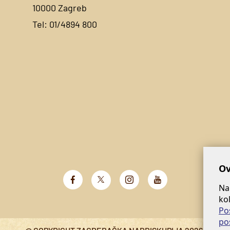
10000 Zagreb
Tel:
01/4894 800
Ov
Na
ko
Po
po