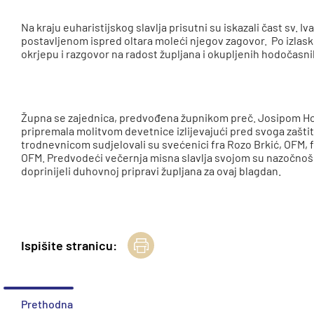
Na kraju euharistijskog slavlja prisutni su iskazali čast sv. 
postavljenom ispred oltara moleći njegov zagovor. Po izlasku 
okrjepu i razgovor na radost župljana i okupljenih hodočasni
Župna se zajednica, predvođena župnikom preč. Josipom Horva
pripremala molitvom devetnice izlijevajući pred svoga zaštitn
trodnevnicom sudjelovali su svećenici fra Rozo Brkić, OFM, fr
OFM. Predvodeći večernja misna slavlja svojom su nazočnošću
doprinijeli duhovnoj pripravi župljana za ovaj blagdan.
Ispišite stranicu:
Prethodna