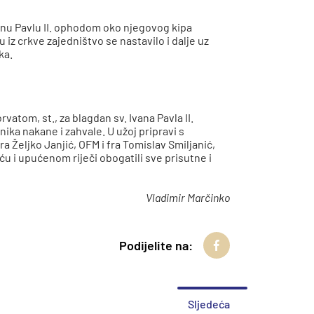
Ivanu Pavlu II. ophodom oko njegovog kipa
iz crkve zajedništvo se nastavilo i dalje uz
ka.
tom, st., za blagdan sv. Ivana Pavla II.
ika nakane i zahvale. U užoj pripravi s
a Željko Janjić, OFM i fra Tomislav Smiljanić,
 i upućenom riječi obogatili sve prisutne i
Vladimir Marčinko
Podijelite na:
Sljedeća