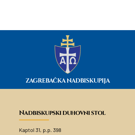
ZAGREBAČKA NADBISKUPIJA
Nadbiskupski duhovni stol
Kaptol 31, p.p. 398