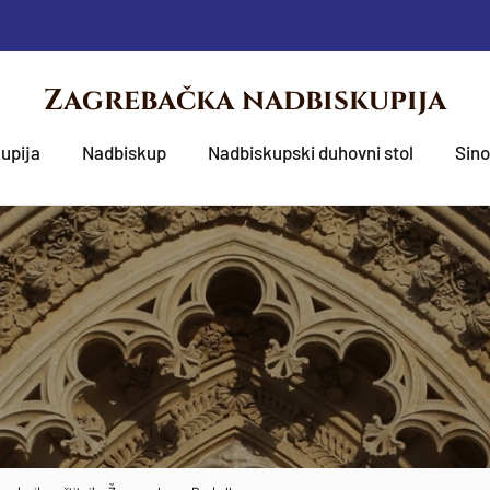
Zagrebačka nadbiskupija
upija
Nadbiskup
Nadbiskupski duhovni stol
Sin