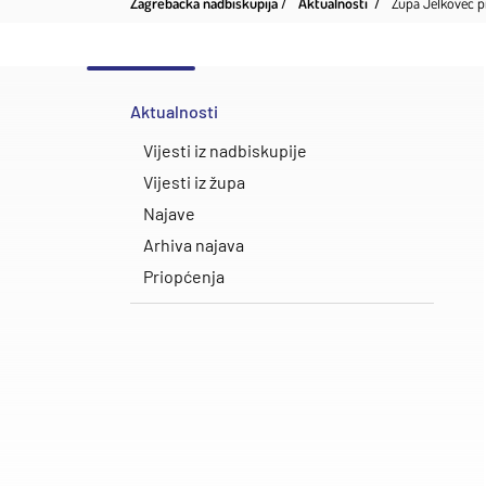
Zagrebačka nadbiskupija
Aktualnosti
Župa Jelkovec pro
Aktualnosti
Vijesti iz nadbiskupije
Vijesti iz župa
Najave
Arhiva najava
Priopćenja