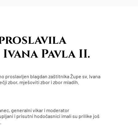
proslavila
 Ivana Pavla II.
o proslavljen blagdan zaštitnika Župe sv. Ivana
ečji zbor, mješoviti zbor i zbor mladih.
nec, generalni vikar i moderator
ani i prisutni hodočasnici imali su prilike još
.