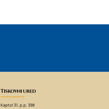
Tiskovni ured
Kaptol 31, p.p. 398