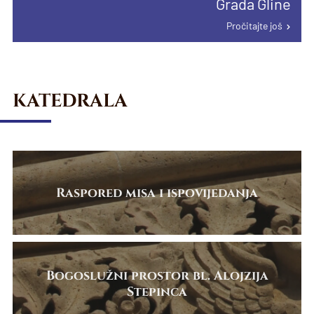
Grada Gline
proglašenju papinske manje bazilike u
Pročitajte još
Pročitajte još
Karlovcu
Pročitajte još
Pročitajte još
KATEDRALA
Raspored misa i ispovijedanja
Bogoslužni prostor bl. Alojzija
Stepinca