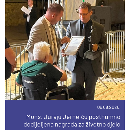
06.08.2026.
08.08.2026.
04.08.2026.
14.04.2026.
Mons. Juraju Jerneiću posthumno
Devetnica uoči Velike Gospe u
dodijeljena nagrada za životno djelo
Novi broj Glasnika sv. Josipa posvećen
Priopćenje za javnost
Remetama