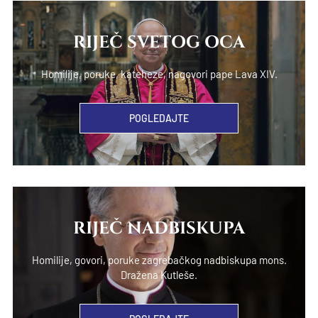
RIJEČ SVETOG OCA
Homilije, poruke, kateheze, nagovori pape Lava XIV.
POGLEDAJTE
RIJEČ NADBISKUPA
Homilije, govori, poruke zagrebačkog nadbiskupa mons.
Dražena Kutleše.