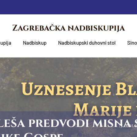
Zagrebačka nadbiskupija
upija
Nadbiskup
Nadbiskupski duhovni stol
Sin
eša predvodi misna 