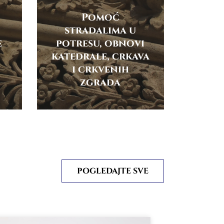
Pomoć
stradalima u
e
potresu, obnovi
katedrale, crkava
i crkvenih
zgrada
POGLEDAJTE SVE