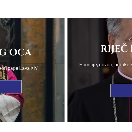
RIJEČ
OG OCA
Homilije, govori, poruk
vori pape Lava XIV.