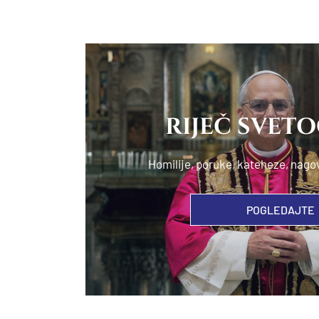
RIJEČ SVET
Homilije, poruke, kateheze, nago
POGLEDAJTE