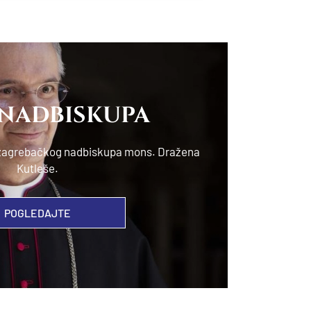
 NADBISKUPA
e zagrebačkog nadbiskupa mons. Dražena
Kutleše.
POGLEDAJTE