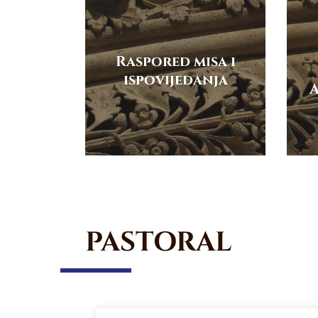
Raspored misa i
ispovijedanja
A
PASTORAL