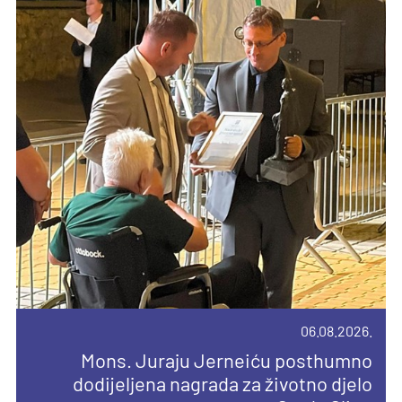
06.08.2026.
10.08.2026.
04.08.2026.
14.04.2026.
Mons. Juraju Jerneiću posthumno
Devetnica uoči Velike Gospe u Vukovini
dodijeljena nagrada za životno djelo
Novi broj Glasnika sv. Josipa posvećen
Priopćenje za javnost
Pročitajte još