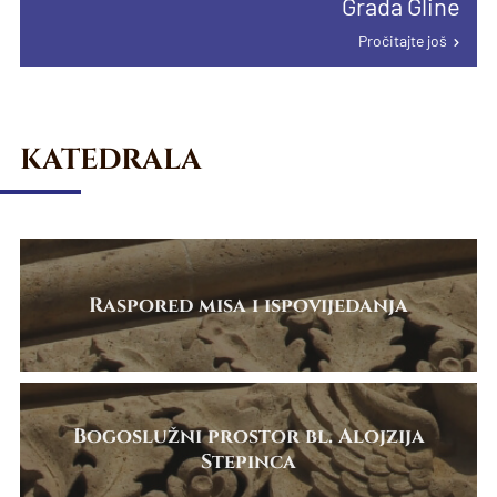
Grada Gline
proglašenju papinske manje bazilike u
Pročitajte još
Karlovcu
Pročitajte još
Pročitajte još
KATEDRALA
Raspored misa i ispovijedanja
Bogoslužni prostor bl. Alojzija
Stepinca