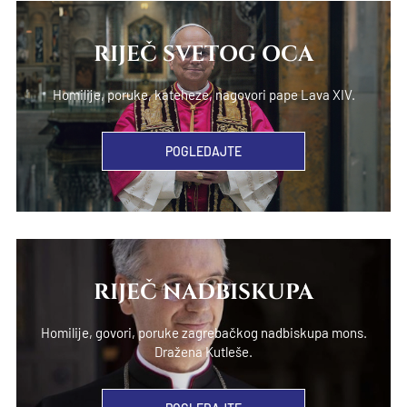
RIJEČ SVETOG OCA
Homilije, poruke, kateheze, nagovori pape Lava XIV.
POGLEDAJTE
RIJEČ NADBISKUPA
Homilije, govori, poruke zagrebačkog nadbiskupa mons.
Dražena Kutleše.