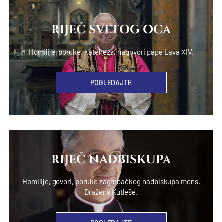
RIJEČ SVETOG OCA
Homilije, poruke, kateheze, nagovori pape Lava XIV.
POGLEDAJTE
RIJEČ NADBISKUPA
Homilije, govori, poruke zagrebačkog nadbiskupa mons.
Dražena Kutleše.