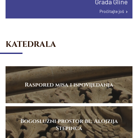
Grada Gline
proglašenju papinske manje bazilike u
Pročitajte još
Karlovcu
Pročitajte još
Pročitajte još
KATEDRALA
Raspored misa i ispovijedanja
Bogoslužni prostor bl. Alojzija
Stepinca