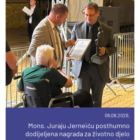
06.08.2026.
10.08.2026.
04.08.2026.
14.04.2026.
Mons. Juraju Jerneiću posthumno
Devetnica uoči Velike Gospe u Vukovini
dodijeljena nagrada za životno djelo
Novi broj Glasnika sv. Josipa posvećen
Priopćenje za javnost
Pročitajte još