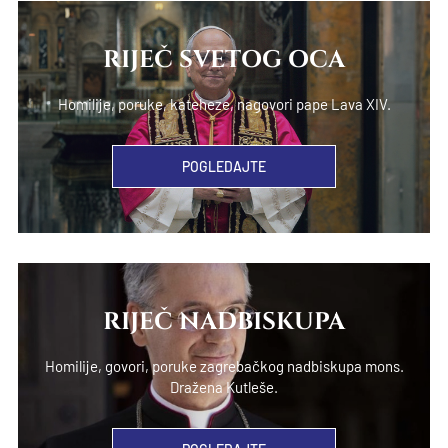
RIJEČ SVETOG OCA
Homilije, poruke, kateheze, nagovori pape Lava XIV.
POGLEDAJTE
RIJEČ NADBISKUPA
Homilije, govori, poruke zagrebačkog nadbiskupa mons.
Dražena Kutleše.