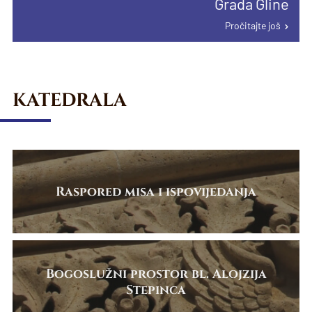
Grada Gline
proglašenju papinske manje bazilike u
Pročitajte još
Karlovcu
Pročitajte još
Pročitajte još
KATEDRALA
Raspored misa i ispovijedanja
Bogoslužni prostor bl. Alojzija
Stepinca