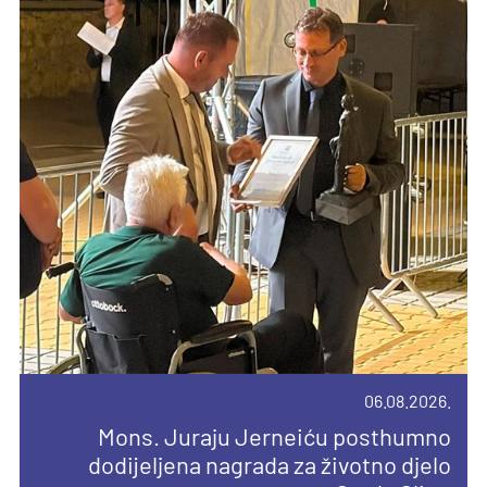
06.08.2026.
10.08.2026.
04.08.2026.
14.04.2026.
Mons. Juraju Jerneiću posthumno
Devetnica uoči Velike Gospe u Vukovini
dodijeljena nagrada za životno djelo
Novi broj Glasnika sv. Josipa posvećen
Priopćenje za javnost
Pročitajte još