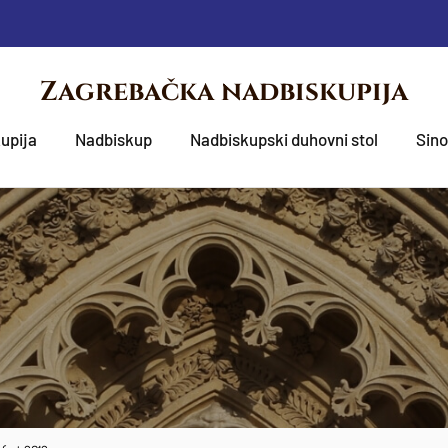
Zagrebačka nadbiskupija
upija
Nadbiskup
Nadbiskupski duhovni stol
Sin