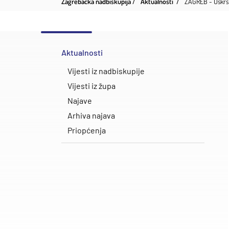
Zagrebačka nadbiskupija
Aktualnosti
ZAGREB - Uskrs 
Aktualnosti
Vijesti iz nadbiskupije
Vijesti iz župa
Najave
Arhiva najava
Priopćenja