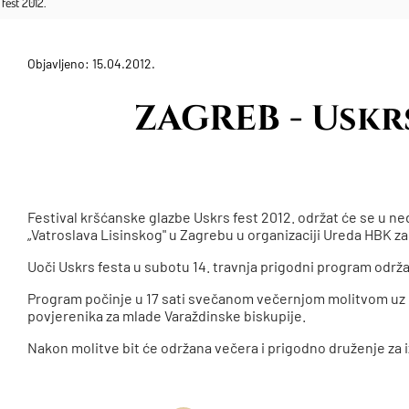
fest 2012.
Objavljeno: 15.04.2012.
ZAGREB - Uskrs
Festival kršćanske glazbe Uskrs fest 2012. održat će se u nedj
„Vatroslava Lisinskog" u Zagrebu u organizaciji Ureda HBK za
Uoči Uskrs festa u subotu 14. travnja prigodni program održat
Program počinje u 17 sati svečanom večernjom molitvom uz
povjerenika za mlade Varaždinske biskupije.
Nakon molitve bit će održana večera i prigodno druženje za i